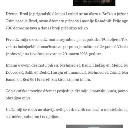
Džemat Brod je prigradski džemat i nalazi se na ulazu u Brčko, s južne
Osim naselja Brod, ovom džematu pripada i naselje Rasadnik. Prije agr
700 domaćinstava a danas broji približno toliko.
Prva džamija u ovom džematu sagrađena je na početku 19. stoljeća. Toko
većina bošnjačkih domaćinstava, potpuno je uništeno. Uz pomoć Visok
je obnovljena i svečano otvorena 20. marta 1998. godine.
Imami u ovom džematu bili su: Mehmed ef. Kadić, Hadžip ef. Mehić, M
Doborović, Salih ef. Dedić, Husejn ef. Imamović, Mehmed ef. Osmić, Mustaf
Ismail ef. Redžić i Enes ef. Ravkić, aktuelni imam.
Od vakufske imovine džemat posjeduje džamiju, imamsku kuću, pomoćn
obradive njive.
U džamiji se redovno obavlja svih pet dnevnih namaza, a mektebska n
sedmično, subotom i nedjeljom.