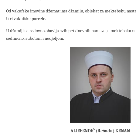
Od vakufske imovine džemat ima džamiju, objekat za mektebsku nasta
i tri vakufske parcele.
U džamiji se redovno obavlja svih pet dnevnih namaza, a mektebska n
sedmično, subotom i nedjeljom.
ALIEFENDIĆ (Rešada) KENAN