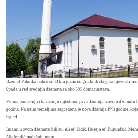
Džemat Palanka nalazi se 13 km južno od grada Brčkog, sa lijeve stran
Spada u red srednjih džemata sa oko 380 domaćinstava.
Prema pamćenju i kazivanju mještana, prva džamija u ovom džematu bil
godina. Na istim temeljima sagrađena je nova džamija 1991 godine, koja 
izgled.
Imami u ovom džematu bili su: Ali ef. Didić, Husejn ef. Kujundžić, Mehm
Aliefendić, sadašnji imam.