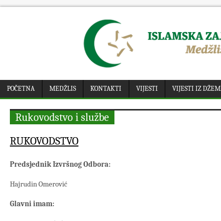
POČETNA
MEDŽLIS
KONTAKTI
VIJESTI
VIJESTI IZ DŽE
Rukovodstvo i službe
RUKOVODSTVO
Predsjednik Izvršnog Odbora:
Hajrudin Omerović
Glavni imam: