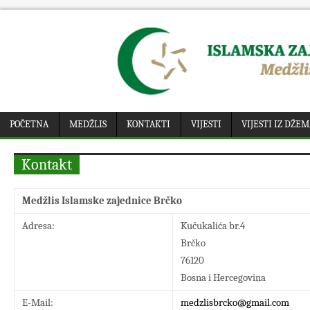
POČETNA
MEDŽLIS
KONTAKTI
VIJESTI
VIJESTI IZ DŽE
Kontakt
Medžlis Islamske zajednice Brčko
Adresa:
Kučukalića br.4
Brčko
76120
Bosna i Hercegovina
E-Mail:
medzlisbrcko@gmail.com