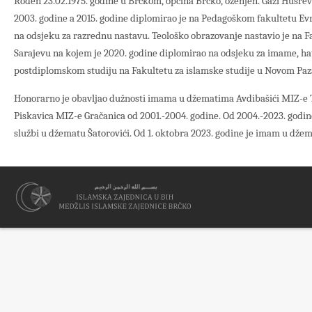
Rođen 23.02.1975. godine u Brčkom, općina Brčko, oženjen. Gazi Husre
2003. godine a 2015. godine diplomirao je na Pedagoškom fakultetu E
na odsjeku za razrednu nastavu. Teološko obrazovanje nastavio je na 
Sarajevu na kojem je 2020. godine diplomirao na odsjeku za imame, hat
postdiplomskom studiju na Fakultetu za islamske studije u Novom Paz
Honorarno je obavljao dužnosti imama u džematima Avdibašići MIZ-e T
Piskavica MIZ-e Gračanica od 2001.-2004. godine. Od 2004.-2023. godin
službi u džematu Šatorovići. Od 1. oktobra 2023. godine je imam u dže