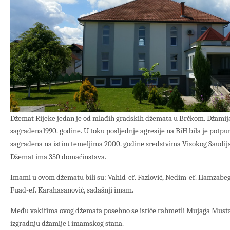
Džemat Rijeke jedan je od mlađih gradskih džemata u Brčkom. Džamija
sagrađena1990. godine. U toku posljednje agresije na BiH bila je potp
sagrađena na istim temeljima 2000. godine sredstvima Visokog Saudij
Džemat ima 350 domaćinstava.
Imami u ovom džematu bili su: Vahid-ef. Fazlović, Nedim-ef. Hamzabegov
Fuad-ef. Karahasanović, sadašnji imam.
Među vakifima ovog džemata posebno se ističe rahmetli Mujaga Mustafi
izgradnju džamije i imamskog stana.