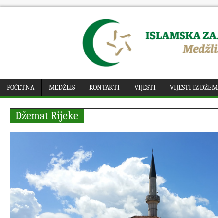
POČETNA
MEDŽLIS
KONTAKTI
VIJESTI
VIJESTI IZ DŽE
Džemat Rijeke