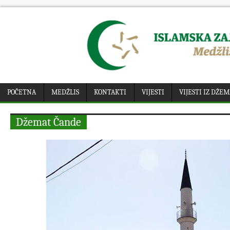
POČETNA
MEDŽLIS
KONTAKTI
VIJESTI
VIJESTI IZ DŽE
Džemat Čande