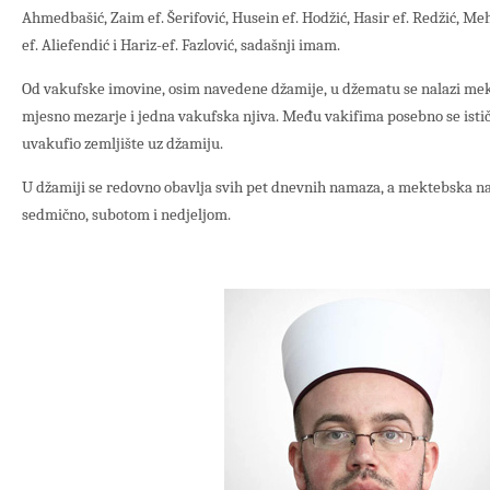
Ahmedbašić, Zaim ef. Šerifović, Husein ef. Hodžić, Hasir ef. Redžić, M
ef. Aliefendić i Hariz-ef. Fazlović, sadašnji imam.
Od vakufske imovine, osim navedene džamije, u džematu se nalazi me
mjesno mezarje i jedna vakufska njiva. Među vakifima posebno se istič
uvakufio zemljište uz džamiju.
U džamiji se redovno obavlja svih pet dnevnih namaza, a mektebska n
sedmično, subotom i nedjeljom.