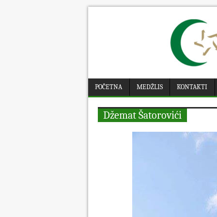
POČETNA
MEDŽLIS
KONTAKTI
Džemat Šatorovići