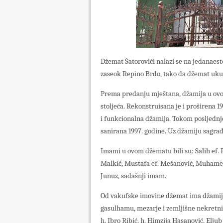
Džemat Šatorovići nalazi se na jedanaes
zaseok Repino Brdo, tako da džemat uk
Prema predanju mještana, džamija u ovom
stoljeća. Rekonstruisana je i proširena 1
i funkcionalna džamija. Tokom posljednjeg
sanirana 1997. godine. Uz džamiju sagrađ
Imami u ovom džematu bili su: Salih ef. 
Malkić, Mustafa ef. Mešanović, Muhamed e
Junuz, sadašnji imam.
Od vakufske imovine džemat ima džamij
gasulhamu, mezarje i zemljišne nekretni
h. Ibro Ribić, h. Himzija Hasanović, Elju