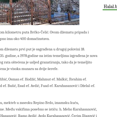
Halal.
tom kilometru puta Brčko-Čelić. Ovom džematu pripada i
upno ima oko 400 domaćinstava.
 džematu prvi put je sagrađena u drugoj polovini 18.
935. godine, a 1978.godine na istim temeljima izgrađena je nova
 rata oštećena je usljed granatiranja, tako da je temeljito
ena je visoka munara sa dvije šerefe.
Ribić, Osman ef. Hodžić, Mahmut ef. Malkić, Ibrahim ef.
f. Bašić, Esad ef. Avdić, Fuad ef. Karahasanović i Dželal-ef.
u, mekteb u zaseoku Repino Brdo, imamsku kuću,
ne. Među vakifima posebno se ističu: h. Meho Karahasanović,
b Hasanović, Ramo Avdić, Avdo Karahasanović, Ćerim Iljazović i