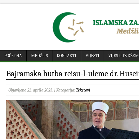
POČETNA
MEDŽLIS
KONTAKTI
VIJESTI
VIJESTI IZ DŽE
Bajramska hutba reisu-l-uleme dr. Husei
Objavljeno 21. aprila 2023. | Kategorija:
Tekstovi