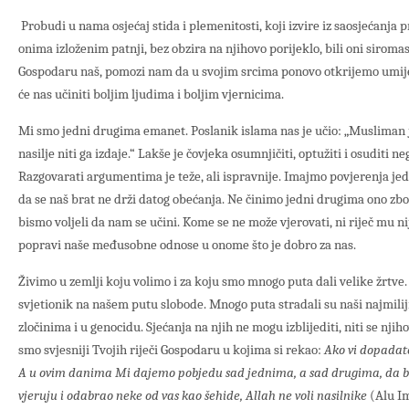
Probudi u nama osjećaj stida i plemenitosti, koji izvire iz saosjećanj
onima izloženim patnji, bez obzira na njihovo porijeklo, bili oni siromasi
Gospodaru naš, pomozi nam da u svojim srcima ponovo otkrijemo umijeć
će nas učiniti boljim ljudima i boljim vjernicima.
Mi smo jedni drugima emanet. Poslanik islama nas je učio: „Musliman 
nasilje niti ga izdaje.“ Lakše je čovjeka osumnjičiti, optužiti i osuditi n
Razgovarati argumentima je teže, ali ispravnije. Imajmo povjerenja jed
da se naš brat ne drži datog obećanja. Ne činimo jedni drugima ono zbog
bismo voljeli da nam se učini. Kome se ne može vjerovati, ni riječ mu 
popravi naše međusobne odnose u onome što je dobro za nas.
Živimo u zemlji koju volimo i za koju smo mnogo puta dali velike žrtve.
svjetionik na našem putu slobode. Mnogo puta stradali su naši najmiliji
zločinima i u genocidu. Sjećanja na njih ne mogu izblijediti, niti se nji
smo svjesniji Tvojih riječi Gospodaru u kojima si rekao:
Ako vi dopadat
A u ovim danima Mi dajemo pobjedu sad jednima, a sad drugima, da bi
vjeruju i odabrao neke od vas kao šehide, Allah ne voli nasilnike
(Alu Im