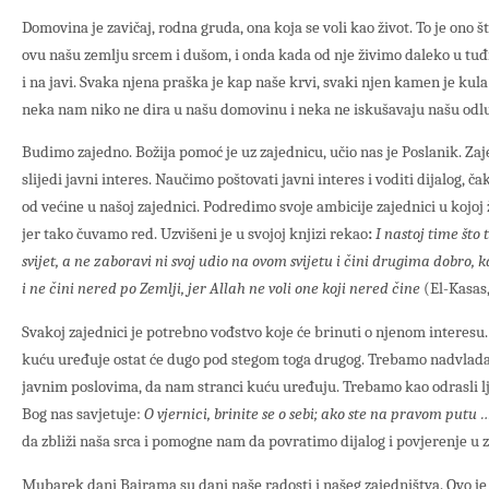
Domovina je zavičaj, rodna gruda, ona koja se voli kao život. To je ono š
ovu našu zemlju srcem i dušom, i onda kada od nje živimo daleko u tuđi
i na javi. Svaka njena praška je kap naše krvi, svaki njen kamen je kula u
neka nam niko ne dira u našu domovinu i neka ne iskušavaju našu odl
Budimo zajedno. Božija pomoć je uz zajednicu, učio nas je Poslanik. Za
slijedi javni interes. Naučimo poštovati javni interes i voditi dijalog, 
od većine u našoj zajednici. Podredimo svoje ambicije zajednici u kojoj
jer tako čuvamo red. Uzvišeni je u svojoj knjizi rekao
:
I nastoj time što 
svijet, a ne zaboravi ni svoj udio na ovom svijetu i čini drugima dobro, k
i ne čini nered po Zemlji, jer Allah ne voli one koji nered čine
(El-Kasas,
Svakoj zajednici je potrebno vođstvo koje će brinuti o njenom interesu
kuću uređuje ostat će dugo pod stegom toga drugog. Trebamo nadvladat
javnim poslovima, da nam stranci kuću uređuju. Trebamo kao odrasli lju
Bog nas savjetuje:
O vjernici, brinite se o sebi; ako ste na pravom putu 
da zbliži naša srca i pomogne nam da povratimo dijalog i povjerenje u z
Mubarek dani Bajrama su dani naše radosti i našeg zajedništva. Ovo je