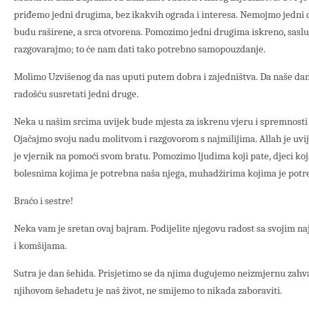
priđemo jedni drugima, bez ikakvih ograda i interesa. Nemojmo jedni 
budu raširene, a srca otvorena. Pomozimo jedni drugima iskreno, sasl
razgovarajmo; to će nam dati tako potrebno samopouzdanje.
Molimo Uzvišenog da nas uputi putem dobra i zajedništva. Da naše da
radošću susretati jedni druge.
Neka u našim srcima uvijek bude mjesta za iskrenu vjeru i spremnosti d
Ojačajmo svoju nadu molitvom i razgovorom s najmilijima. Allah je uvi
je vjernik na pomoći svom bratu. Pomozimo ljudima koji pate, djeci koj
bolesnima kojima je potrebna naša njega, muhadžirima kojima je potreb
Braćo i sestre!
Neka vam je sretan ovaj bajram. Podijelite njegovu radost sa svojim na
i komšijama.
Sutra je dan šehida. Prisjetimo se da njima dugujemo neizmjernu zahv
njihovom šehadetu je naš život, ne smijemo to nikada zaboraviti.