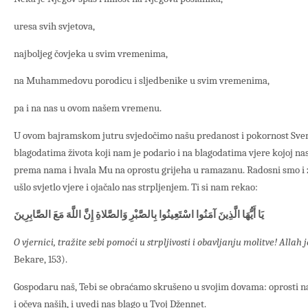
uresa svih svjetova,
najboljeg čovjeka u svim vremenima,
na Muhammedovu porodicu i sljedbenike u svim vremenima,
pa i na nas u ovom našem vremenu.
U ovom bajramskom jutru svjedočimo našu predanost i pokornost Sv
blagodatima života koji nam je podario i na blagodatima vjere kojoj na
prema nama i hvala Mu na oprostu grijeha u ramazanu. Radosni smo i za
ušlo svjetlo vjere i ojačalo nas strpljenjem. Ti si nam rekao:
يَا أَيُّهَا الَّذِينَ آمَنُوا اسْتَعِينُوا بِالصَّبْرِ وَالصَّلاةِ إِنَّ اللَّهَ مَعَ الصَّابِرِينَ
O vjernici, tražite sebi pomoći u strpljivosti i obavljanju molitve! Allah j
Bekare, 153).
Gospodaru naš, Tebi se obraćamo skrušeno u svojim dovama: oprosti na
i očeva naših, i uvedi nas blago u Tvoj Džennet.