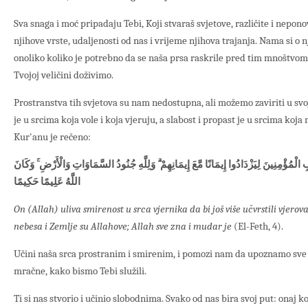
Sva snaga i moć pripadaju Tebi, Koji stvaraš svjetove, različite i nepono
njihove vrste, udaljenosti od nas i vrijeme njihova trajanja. Nama si o 
onoliko koliko je potrebno da se naša prsa raskrile pred tim mnoštvom
Tvojoj veličini doživimo.
Prostranstva tih svjetova su nam nedostupna, ali možemo zaviriti u svo
je u srcima koja vole i koja vjeruju, a slabost i propast je u srcima koja
Kur'anu je rečeno:
ْمُؤْمِنِينَ لِيَزْدَادُوا إِيمَانًا مَّعَ إِيمَانِهِمْ ۗ وَلِلَّهِ جُنُودُ السَّمَاوَاتِ وَالْأَرْضِ ۚ وَكَانَ
اللَّهُ عَلِيمًا حَكِيمًا
On (Allah) uliva smirenost u srca vjernika da bi još više učvrstili vjerov
nebesa i Zemlje su Allahove; Allah sve zna i mudar je
(El-Feth, 4).
Učini naša srca prostranim i smirenim, i pomozi nam da upoznamo sve nj
mračne, kako bismo Tebi služili.
Ti si nas stvorio i učinio slobodnima. Svako od nas bira svoj put: onaj ko