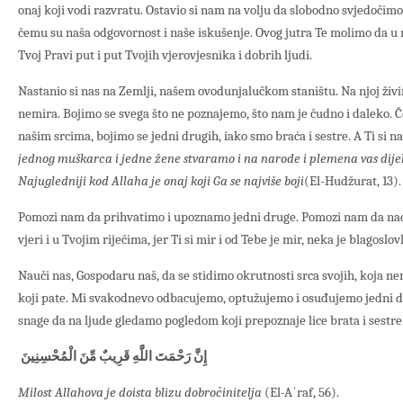
onaj koji vodi razvratu. Ostavio si nam na volju da slobodno svjedočimo 
čemu su naša odgovornost i naše iskušenje. Ovog jutra Te molimo da 
Tvoj Pravi put i put Tvojih vjerovjesnika i dobrih ljudi.
Nastanio si nas na Zemlji, našem ovodunjalučkom staništu. Na njoj živi
nemira. Bojimo se svega što ne poznajemo, što nam je čudno i daleko. Č
našim srcima, bojimo se jedni drugih, iako smo braća i sestre. A Ti si 
jednog muškarca i jedne žene stvaramo i na narode i plemena vas dijel
Najugledniji kod Allaha je onaj koji Ga se najviše boji
(El-Hudžurat, 13).
Pomozi nam da prihvatimo i upoznamo jedni druge. Pomozi nam da nađ
vjeri i u Tvojim riječima, jer Ti si mir i od Tebe je mir, neka je blagoslo
Nauči nas, Gospodaru naš, da se stidimo okrutnosti srca svojih, koja n
koji pate. Mi svakodnevo odbacujemo, optužujemo i osuđujemo jedni dr
snage da na ljude gledamo pogledom koji prepoznaje lice brata i sestre.
إِنَّ رَحْمَتَ اللَّهِ قَرِيبٌ مِّنَ الْمُحْسِنِينَ
Milost Allahova je doista blizu dobročinitelja
(El-Aʿraf, 56).