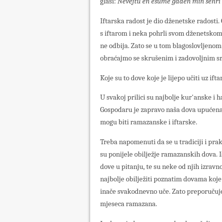
glasi:
Nevejtu en esume gaden min šehr
Iftarska radost je dio dženetske radosti
s iftarom i neka pohrli svom dženetskom
ne odbija. Zato se u tom blagoslovljenom 
obraćajmo se skrušenim i zadovoljnim s
Koje su to dove koje je lijepo učiti uz i
U svakoj prilici su najbolje kur'anske i 
Gospodaru je zapravo naša dova upućena
mogu biti ramazanske i iftarske.
Treba napomenuti da se u tradiciji i pra
su ponijele obilježje ramazanskih dova. 
dove u pitanju, te su neke od njih izravn
najbolje obilježiti poznatim dovama koje
inače svakodnevno uče. Zato preporučujem
mjeseca ramazana.