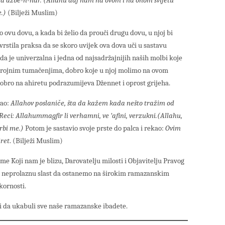
ina azbe-n-nar. (Allahu daj nam na ovom i na onom svijetu
e.)
(Bilježi Muslim)
o ovu dovu, a kada bi želio da prouči drugu dovu, u njoj bi
vrstila praksa da se skoro uvijek ova dova uči u sastavu
da je univerzalna i jedna od najsadržajnijih naših molbi koje
rojnim tumačenjima, dobro koje u njoj molimo na ovom
a dobro na ahiretu podrazumijeva Džennet i oprost grijeha.
tao:
Allahov poslaniče, šta da kažem kada nešto tražim od
Reci: Allahummagfir li verhamni, ve ‘afini, verzukni.(Allahu,
krbi me.)
Potom je sastavio svoje prste do palca i rekao:
Ovim
iret
. (Bilježi Muslim)
Koji nam je blizu, Darovatelju milosti i Objavitelju Pravog
ri neprolaznu slast da ostanemo na širokim ramazanskim
kornosti.
 i da ukabuli sve naše ramazanske ibadete.