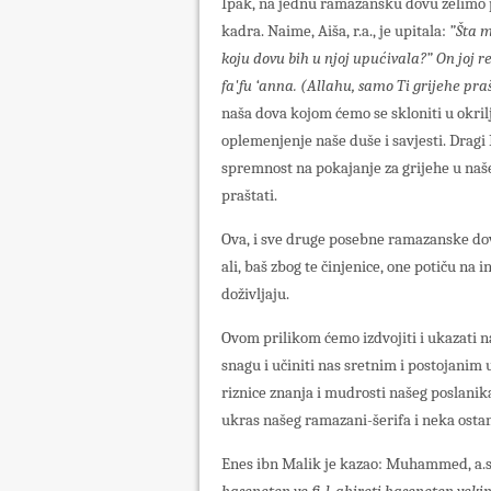
Ipak, na jednu ramazansku dovu želimo p
kadra. Naime, Aiša, r.a., je upitala:
”Šta m
koju dovu bih u njoj upućivala?” On joj r
fa'fu ‘anna. (Allahu, samo Ti grijehe praš
naša dova kojom ćemo se skloniti u okrilj
oplemenjenje naše duše i savjesti. Dragi 
spremnost na pokajanje za grijehe u naše
praštati.
Ova, i sve druge posebne ramazanske dov
ali, baš zbog te činjenice, one potiču na
doživljaju.
Ovom prilikom ćemo izdvojiti i ukazati 
snagu i učiniti nas sretnim i postojanim
riznice znanja i mudrosti našeg poslani
ukras našeg ramazani-šerifa i neka osta
Enes ibn Malik je kazao: Muhammed, a.s.