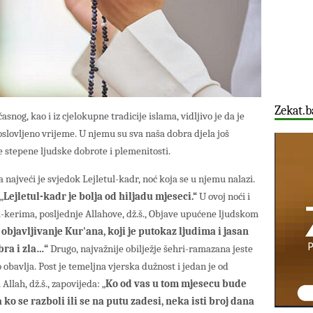
Zekat.b
snog, kao i iz cjelokupne tradicije islama, vidljivo je da je
slovljeno vrijeme. U njemu su sva naša dobra djela još
e stepene ljudske dobrote i plemenitosti.
 najveći je svjedok Lejletul-kadr, noć koja se u njemu nalazi.
„
Lejletul-kadr je bolja od hiljadu mjeseci.“
U ovoj noći i
-kerima, posljednje Allahove, dž.š., Objave upućene ljudskom
bjavljivanje Kur'ana, koji je putokaz ljudima i jasan
bra i zla…“
Drugo, najvažnije obilježje šehri-ramazana jeste
 obavlja. Post je temeljna vjerska dužnost i jedan je od
Allah, dž.š., zapovijeda: „
Ko od vas u tom mjesecu bude
ko se razboli ili se na putu zadesi, neka isti broj dana