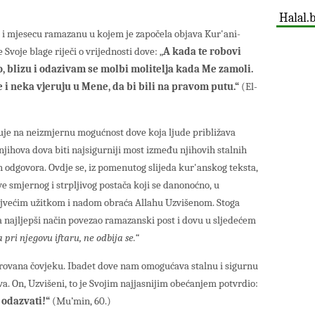
Halal.
a i mjesecu ramazanu u kojem je započela objava Kur'ani-
Svoje blage riječi o vrijednosti dove: „
A kada te robovi
o, blizu i odazivam se molbi molitelja kada Me zamoli.
 i neka vjeruju u Mene, da bi bili na pravom putu.“
(El-
zuje na neizmjernu mogućnost dove koja ljude približava
jihova dova biti najsigurniji most između njihovih stalnih
ih odgovora. Ovdje se, iz pomenutog slijeda kur'anskog teksta,
e smjernog i strpljivog postača koji se danonoćno, u
jvećim užitkom i nadom obraća Allahu Uzvišenom. Stoga
a najljepši način povezao ramazanski post i dovu u sljedećem
 pri njegovu iftaru, ne odbija se.“
arovana čovjeku. Ibadet dove nam omogućava stalnu i sigurnu
. On, Uzvišeni, to je Svojim najjasnijim obećanjem potvrdio:
e odazvati!“
(Mu’min, 60.)