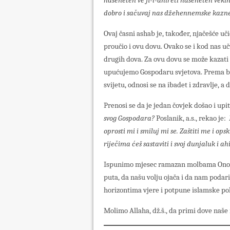
haseneten ve fi-l-ahireti haseneten vek
dobro i sačuvaj nas džehennemske kazn
Ovaj časni ashab je, također, njačešće uči
proučio i ovu dovu. Ovako se i kod nas uč
drugih dova. Za ovu dovu se može kazati 
upućujemo Gospodaru svjetova. Prema b
svijetu, odnosi se na ibadet i zdravlje, 
Prenosi se da je jedan čovjek došao i upi
svog Gospodara?
Poslanik, a.s., rekao je:
oprosti mi i smiluj mi se. Zaštiti me i ops
riječima ćeš sastaviti i svoj dunjaluk i ah
Ispunimo mjesec ramazan molbama Onome 
puta, da našu volju ojača i da nam poda
horizontima vjere i potpune islamske po
Molimo Allaha, dž.š., da primi dove naše