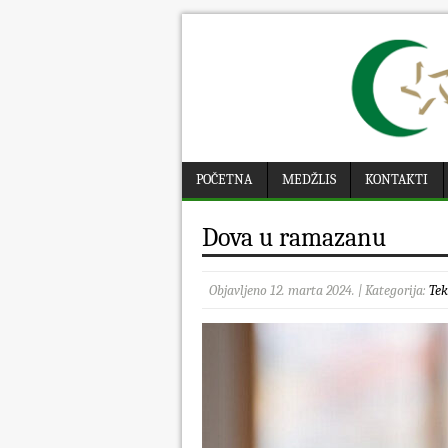
POČETNA
MEDŽLIS
KONTAKTI
Dova u ramazanu
Objavljeno 12. marta 2024. | Kategorija:
Tek