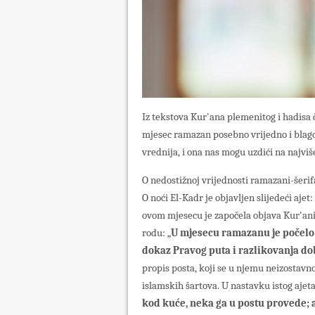
Iz tekstova Kur'ana plemenitog i hadisa ča
mjesec ramazan posebno vrijedno i blago
vrednija, i ona nas mogu uzdići na najviš
O nedostižnoj vrijednosti ramazani-šerifa
O noći El-Kadr je objavljen slijedeći ajet: 
ovom mjesecu je započela objava Kur'ani
rodu: „
U mjesecu ramazanu je počelo o
dokaz Pravog puta i razlikovanja do
propis posta, koji se u njemu neizostavno
islamskih šartova. U nastavku istog ajeta 
kod kuće, neka ga u postu provede; a 