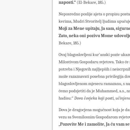
naposti.“
(El-Bekare, 185.)
Neposredno poslije ajeta o propisu post
kerima, Mudri Stvoritelj ljudima upućuje 
Moji za Mene upitaju, Ja sam, sigurn
Zato, neka oni pozivu Mome udovolje
Bekare, 185.)
Ovaj blagoslovljeni kur'anski poziv uka
Milostivom Gospodaru svjetova. Tako će n
potreba i Njegovih najljepših i neiscrpn
može razaznavati posebna privilegija dov
blagoslovljenom mjesecu ramazanu, s na
ćemo podsjetiti da je Muhammed, a.s., n
hadisu:“
Dova čovjeka koji posti, učinjena
Dova je dragocjena mogućnost koja je d
vezu sa Svemilosnim Gospodarom svjetova
„
Pozovite Me i zamolite, Ja ću vam s