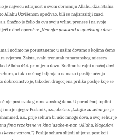
 je najveću istrajnost u svom obraćanju Allahu, dž.š. Stalna
o Allahu Uzvišenom upućivao, bili su najizrazitiji znaci
a.s. Snažno je želio da ovu svoju vrlinu prenese i na svoje
iječi o dovi oporučio: „
Nemojte posustati u upućivanju dove
ima i noćimo ne posustanemo u našim dovamo s kojima ćemo
ara svjetova. Zaista, svaki trenutak ramazanskog mjeseca
kod Allaha dž.š. primljenu dovu. Budimo istrajni u našoj dovi
 sehura, u toku noćnog bdjenja u namazu i poslije učenja
 dobročinstvo je, također, dragocjena prilika poslije koje se
očinje post svakog ramazanskog dana. U porodičnoj toplini
i mu je njegov Poslanik, a.s., obećao: „
Ustajte za sehur jer je
mmed, a.s., prije sehura bi učio mnogo dova, a svoj sehur je
na fima rezaktena ve kina ‘azabe-n-nar.
(Allahu, blagoslovi
nas kazne vatrom.“)
Poslije sehura slijedi nijjet za post koji