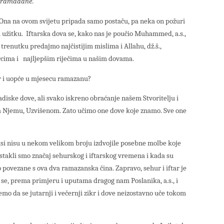
i ramadane.
. Ona na ovom svijetu pripada samo postaču, pa neka on požuri
 užitku. Iftarska dova se, kako nas je poučio Muhammed, a.s.,
trenutku predajmo najčistijim mislima i Allahu, dž.š.,
rcima i najljepšim riječima u našim dovama.
ftar i uopće u mjesecu ramazanu?
hadiske dove, ali svako iskreno obraćanje našem Stvoritelju i
 Njemu, Uzvišenom. Zato učimo one dove koje znamo. Sve one
ksi nisu u nekom velikom broju izdvojile posebne molbe koje
Istakli smo značaj sehurskog i iftarskog vremena i kada su
o povezane s ova dva ramazanska čina. Zapravo, sehur i iftar je
 se, prema primjeru i uputama dragog nam Poslanika, a.s., i
o da se jutarnji i večernji zikr i dove neizostavno uče tokom