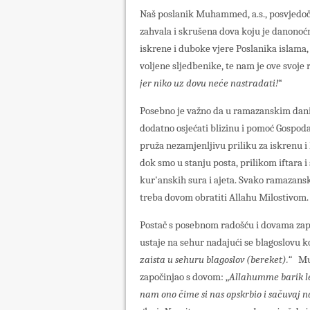
Naš poslanik Muhammed, a.s., posvjedočio
zahvala i skrušena dova koju je danonoćn
iskrene i duboke vjere Poslanika islama, 
voljene sljedbenike, te nam je ove svoje r
jer niko uz dovu neće nastradati!
“
Posebno je važno da u ramazanskim dan
dodatno osjećati blizinu i pomoć Gospod
pruža nezamjenljivu priliku za iskrenu i 
dok smo u stanju posta, prilikom iftara i
kur'anskih sura i ajeta. Svako ramazansko
treba dovom obratiti Allahu Milostivom.
Postač s posebnom radošću i dovama zap
ustaje na sehur nadajući se blagoslovu koj
zaista u sehuru blagoslov (bereket).“
Muha
započinjao s dovom: „
Allahumme barik le
nam ono čime si nas opskrbio i sačuvaj 