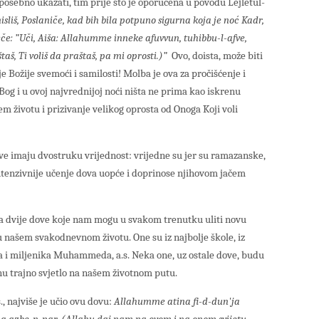
osebno ukazati, tim prije što je oporučena u povodu Lejletul-
isliš, Poslaniče, kad bih bila potpuno sigurna koja je noć Kadr,
eče: ”Uči, Aiša: Allahumme inneke afuvvun, tuhibbu-l-afve,
taš, Ti voliš da praštaš, pa mi oprosti.)”
Ovo, doista, može biti
e Božije svemoći i samilosti! Molba je ova za pročišćenje i
Bog i u ovoj najvrednijoj noći ništa ne prima kao iskrenu
m životu i prizivanje velikog oprosta od Onoga Koji voli
e imaju dvostruku vrijednost: vrijedne su jer su ramazanske,
 intenzivnije učenje dova uopće i doprinose njihovom jačem
na dvije dove koje nam mogu u svakom trenutku uliti novu
 u našem svakodnevnom životu. One su iz najbolje škole, iz
ka i miljenika Muhammeda, a.s. Neka one, uz ostale dove, budu
nu trajno svjetlo na našem životnom putu.
, najviše je učio ovu dovu:
Allahumme atina fi-d-dun'ja