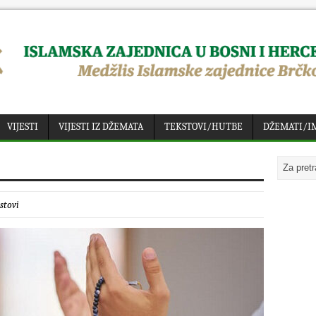
VIJESTI
VIJESTI IZ DŽEMATA
TEKSTOVI/HUTBE
DŽEMATI/I
stovi