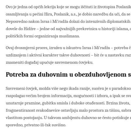
Ovo je jedna od općih lekcija koje se mogu iščitati iz životopisa Poslani
osamljivanja u pećini Hira, Poslanik, a.s., je dobio naredbu da uči, da se
Neposredno nakon Israa i Mi‘radža dolazi do intenzivnih diplomatskih 
dovele do Hidžre – jedne od najvažnijih prekretnica u historiji islama, 
političkih formi organiziranja muslimana.
Ovaj dvosmjerni proces, izražen u iskustvu Israa i Mi‘radža – potreba
uzdizanjem i aktivni karakter takve duhovnosti – bit će u nastavku ra
znameniti događaj upućuje savremenom čovjeku.
Potreba za duhovnim u obezduhovljenom s
Savremeni čovjek, možda više nego ikada ranije, suočen je s paradoksom
raspolagao većim brojem informacija, mogućnosti i izbora, a ipak se sve
unutarnje praznine, gubitka smisla i duboke otuđenosti. Brzina života, s
fragmentiranost svakodnevice ostavljaju malo prostora za tišinu, sabra
vlastitom postojanju. U takvom ambijentu duhovno se često potiskuje 
sporedno, privatno ili čak suvišno.