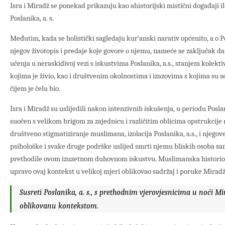
Isra i Miradž se ponekad prikazuju kao ahistorijski mistični događaji il
Poslanika, a. s.
Međutim, kada se holistički sagledaju kur’anski narativ općenito, a o Pos
njegov životopis i predaje koje govore o njemu, nameće se zaključak da
učenja u neraskidivoj vezi s iskustvima Poslanika, a.s., stanjem kolektiv
kojima je živio, kao i društvenim okolnostima i izazovima s kojima su se
čijem je čelu bio.
Isra i Miradž su uslijedili nakon intenzivnih iskušenja, u periodu Poslani
suočen s velikom brigom za zajednicu i različitim oblicima opstrukcije 
društveno stigmatiziranje muslimana, izolacija Poslanika, a.s., i njegov
psihološke i svake druge podrške uslijed smrti njemu bliskih osoba sa
prethodile ovom izuzetnom duhovnom iskustvu. Muslimanska historiogr
upravo ovaj kontekst u velikoj mjeri oblikovao sadržaj i poruke Miradž
Susreti Poslanika, a. s., s prethodnim vjerovjesnicima u noći
oblikovanu kontekstom.