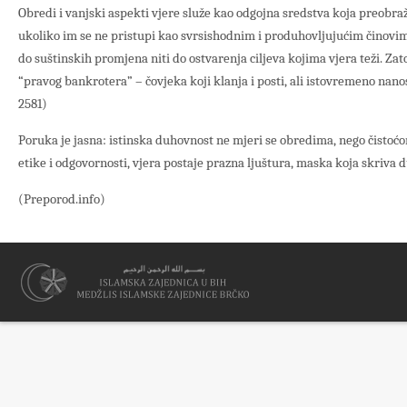
Obredi i vanjski aspekti vjere služe kao odgojna sredstva koja preobra
ukoliko im se ne pristupi kao svrsishodnim i produhovljujućim činovim
do suštinskih promjena niti do ostvarenja ciljeva kojima vjera teži. Zato
“pravog bankrotera” – čovjeka koji klanja i posti, ali istovremeno na
2581)
Poruka je jasna: istinska duhovnost ne mjeri se obredima, nego čistoćo
etike i odgovornosti, vjera postaje prazna ljuštura, maska koja skriva
(Preporod.info)