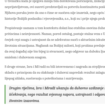
U trenutku kada je njegova misija bila dočekivana poricanjem, izolaci
neprijateljstvom, ovi susreti predstavljali su potvrdu kontinuiteta pos
Njihova poruka jeste da ono s čime se suočava nije izuzetak, nego opća 
historije Božijih poslanika i vjerovjesnika, a.s., koji su i prije njega prol
Propisivanje namaza u tom kontekstu dolazi kao stabilna osovina duho
pritiscima i neizvjesnosti. Namaz, pored ostalog, postaje stalna veza s 
čovjek crpi snagu i ustrajnost da se adekvatno suoči s aktuelnim isku
životnim situacijama. Naglasak na Božijoj milosti, koji prožima predaj
da ovaj događaj nije bio bijeg iz stvarnosti, nego odgovor na duboku l
smislom i duhovnom snagom.
S druge strane, Isra i Mi‘radž su bili istovremeno i nagrada za strpljivos
skladu s principom da su olakšanje i duhovni napredak rezultat zalagan
lijepog ahlaka, suočavanja s poteškoćama i sazrijevanja.
Drugim riječima, Isra i Miradž ukazuju da duhovno uzdizanje 
iščekivanja, nego rezultat svjesnog napora, ustrajnosti i odg
životnim izazovima.