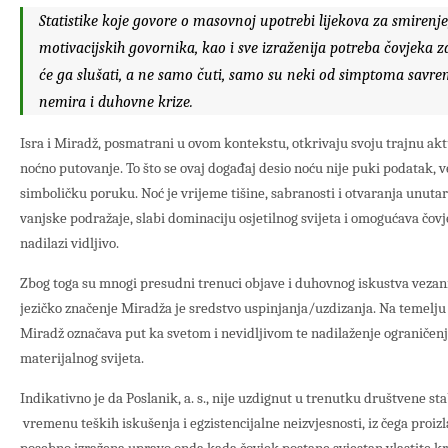
Statistike koje govore o masovnoj upotrebi lijekova za smirenj
motivacijskih govornika, kao i sve izraženija potreba čovjeka 
će ga slušati, a ne samo čuti, samo su neki od simptoma savr
nemira i duhovne krize.
Isra i Miradž, posmatrani u ovom kontekstu, otkrivaju svoju trajnu aktu
noćno putovanje. To što se ovaj događaj desio noću nije puki podatak, 
simboličku poruku. Noć je vrijeme tišine, sabranosti i otvaranja unuta
vanjske podražaje, slabi dominaciju osjetilnog svijeta i omogućava čo
nadilazi vidljivo.
Zbog toga su mnogi presudni trenuci objave i duhovnog iskustva vezani
jezičko značenje Miradža je sredstvo uspinjanja/uzdizanja. Na temelju
Miradž označava put ka svetom i nevidljivom te nadilaženje ograničen
materijalnog svijeta.
Indikativno je da Poslanik, a. s., nije uzdignut u trenutku društvene sta
vremenu teških iskušenja i egzistencijalne neizvjesnosti, iz čega proiz