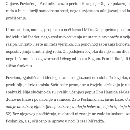
Objave. Povlačenje Poslanika, a.s., u pećinu Hira prije Objave pokazuj
rađa u buci i iluziji samodostatnosti, nego u svjesnom udaljavanju od h
pročišćenja.
U tom smislu, namaz, propisan u noći Israa i Mi‘radža, poprima posebn
individualni ibadet, nego sredstvo očuvanja unutarnje ravnoteže u svij
rasipa. On zato i jeste mi‘radž vjernika, čin ponovnog sabiranja ličnosti
uspostavljanja unutarnjeg reda. On podsjeća čovjeka da nije samo dio
nego biće smisla, odgovornosti i živog odnosa s Bogom. Post i itikaf, al
sličnu funkciju.
Površna, egoistična ili ideologizirana religioznost ne oslobađa čovjeka,
produbljuje krizu smisla. Suštinske promjene u čovjeku dešavaju je unu
spektakl. Nije slučajno da su i veliki učenjaci poput Ebu Hamida el-Gaz
duhovne krize i povlačenje u samoću. Zato Poslanik, a.s., jasno kaže:
U 
ako je on zdrav, cijelo tijelo je zdravo, a ako je bolestan, cijelo tijelo je b
52) Bez njegovog pročišćenja, ni obredi ni znanje ne vode istinskom u
Poslanika, a.s., očišćeno je upravo u noći Israa i Mi‘radža.