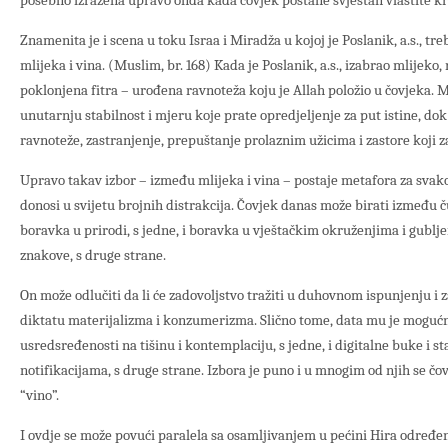
posebno izražena upravo onda kada čovjek postane svjestan vlastite krh
Znamenita je i scena u toku Israa i Miradža u kojoj je Poslanik, a.s., tr
mlijeka i vina. (Muslim, br. 168) Kada je Poslanik, a.s., izabrao mlijeko
poklonjena fitra – urođena ravnoteža koju je Allah položio u čovjeka. M
unutarnju stabilnost i mjeru koje prate opredjeljenje za put istine, do
ravnoteže, zastranjenje, prepuštanje prolaznim užicima i zastore koji za
Upravo takav izbor – između mlijeka i vina – postaje metafora za sva
donosi u svijetu brojnih distrakcija. Čovjek danas može birati između č
boravka u prirodi, s jedne, i boravka u vještačkim okruženjima i gublje
znakove, s druge strane.
On može odlučiti da li će zadovoljstvo tražiti u duhovnom ispunjenju i za
diktatu materijalizma i konzumerizma. Slično tome, data mu je moguć
usredsređenosti na tišinu i kontemplaciju, s jedne, i digitalne buke i s
notifikacijama, s druge strane. Izbora je puno i u mnogim od njih se čov
“vino”.
I ovdje se može povući paralela sa osamljivanjem u pećini Hira određe