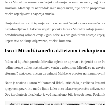
Isra i Mi‘radž savremenom čovjeku ukazuju ne samo na nebo, nego i na
smislom. Materijalni napredak, iako impresivan, nije pratio proporcio
etičke osjetljivosti i osjećaja smisla.
Umjesto sigurnosti i ispunjenosti, savremeni čovjek osjeća sve veću ras
nezadovoljstvo. U takvom svijetu poruka Israa i Mi‘radža ostaje jasna i
bez duhovnog oslonca čovjek gubi sebe, a s tim gubitkom nestaje i njeg
kojem živi oblikuje odgovorno, etički i humano.
Isra i Miradž između aktivizma i eskapizm
Jedna od ključnih poruka Miradža ogleda se upravo u činjenici da se Pos
jedinstvenog duhovnog iskustva vraća u zajednicu. Miradž se ne zavr
sferama”, nego povratkom u realnost Mekke, u prostor nerazumijevanja
Na to je snažno ukazao Muhammed Ikbal, ističući da je veličina Poslani
njegovom povratku među ljude kako bi to iskustvo pretočio u život, zak
Ovo karakateristika, kako je već naznačeno, bila je svojstvena Poslaniku,
Miradž jasno razgraničava islamsko poimanje duhovnosti od