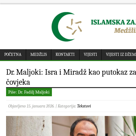
POČETNA
MEDŽLIS
KONTAKTI
VIJESTI
VIJESTI IZ DŽE
Dr. Maljoki: Isra i Miradž kao putokaz 
čovjeka
Piše: Dr. Fadilj Maljoki
Objavljeno 15. januara 2026. | Kategorija:
Tekstovi