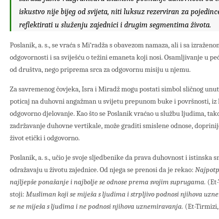
iskustvo nije bijeg od svijeta, niti luksuz rezerviran za pojedi
reflektirati u služenju zajednici i drugim segmentima života.
Poslanik, a. s., se vraća s Mi‘radža s obavezom namaza, ali i sa izražen
odgovornosti i sa sviješću o težini emaneta koji nosi. Osamljivanje u peći
od društva, nego priprema srca za odgovornu misiju u njemu.
Za savremenog čovjeka, Isra i Miradž mogu postati simbol sličnog unu
poticaj na duhovni angažman u svijetu prepunom buke i površnosti, iz k
odgovorno djelovanje. Kao što se Poslanik vraćao u službu ljudima, tak
zadržavanje duhovne vertikale, može graditi smislene odnose, doprinijet
život etički i odgovorno.
Poslanik, a. s., učio je svoje sljedbenike da prava duhovnost i istinska
odražavaju u životu zajednice. Od njega se prenosi da je rekao:
Najpotpu
najljepše ponašanje i najbolje se odnose prema svojim suprugama.
(Et-
stoji:
Musliman koji se miješa s ljudima i strpljivo podnosi njihova uzne
se ne miješa s ljudima i ne podnosi njihova uznemiravanja.
(Et-Tirmizi,