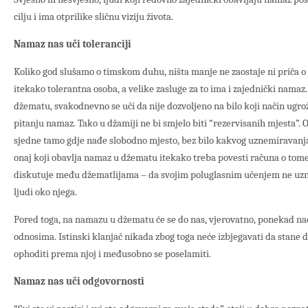
cilju i ima otprilike sličnu viziju života.
Namaz nas uči toleranciji
Koliko god slušamo o timskom duhu, ništa manje ne zaostaje ni priča o 
itekako tolerantna osoba, a velike zasluge za to ima i zajednički namaz
džematu, svakodnevno se uči da nije dozvoljeno na bilo koji način ugrož
pitanju namaz. Tako u džamiji ne bi smjelo biti “rezervisanih mjesta”. 
sjedne tamo gdje nađe slobodno mjesto, bez bilo kakvog uznemiravanja 
onaj koji obavlja namaz u džematu itekako treba povesti računa o tome 
diskutuje među džematlijama – da svojim poluglasnim učenjem ne uzn
ljudi oko njega.
Pored toga, na namazu u džematu će se do nas, vjerovatno, ponekad na
odnosima. Istinski klanjač nikada zbog toga neće izbjegavati da stane 
ophoditi prema njoj i međusobno se poselamiti.
Namaz nas uči odgovornosti