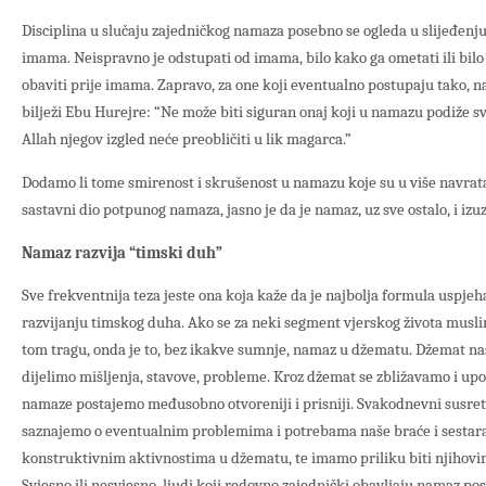
Disciplina u slučaju zajedničkog namaza posebno se ogleda u slijeđen
imama. Neispravno je odstupati od imama, bilo kako ga ometati ili bilo
obaviti prije imama. Zapravo, za one koji eventualno postupaju tako, n
bilježi Ebu Hurejre: “Ne može biti siguran onaj koji u namazu podiže s
Allah njegov izgled neće preobličiti u lik magarca.”
Dodamo li tome smirenost i skrušenost u namazu koje su u više navra
sastavni dio potpunog namaza, jasno je da je namaz, uz sve ostalo, i izuz
Namaz razvija “timski duh”
Sve frekventnija teza jeste ona koja kaže da je najbolja formula uspj
razvijanju timskog duha. Ako se za neki segment vjerskog života musli
tom tragu, onda je to, bez ikakve sumnje, namaz u džematu. Džemat nas
dijelimo mišljenja, stavove, probleme. Kroz džemat se zbližavamo i up
namaze postajemo međusobno otvoreniji i prisniji. Svakodnevni susreti
saznajemo o eventualnim problemima i potrebama naše braće i sestara
konstruktivnim aktivnostima u džematu, te imamo priliku biti njihov
Svjesno ili nesvjesno, ljudi koji redovno zajednički obavljaju namaz pos