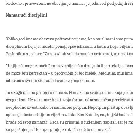
Redovno i pravovremeno obavljanje namaza je jedan od posljednjih i ri
Namaz uči disciplini
Koliko god imamo obavezu poštovati vrijeme, kao muslimani smo prim
disciplinom koja je, možda, ponajljepše iskazana u hadisu koga bilježi B
Poslanik, a.s., rekao: “Zaista Allah voli da onaj ko nešto radi, to uradi 
“Najljepši mogući način“, zapravo nije ništa drugo do li perfekcija. Jasn
ne može biti perfektan – u protivnom bi bio melek. Međutim, musliman 
odnosno u svemu što radi, davati svoj maksimum.
To se ogleda i na primjeru namaza. Namaz ima svoju suštinu koja je 
ovog teksta. Uz to, namaz ima i svoju formu, odnosno tačno preciziran sl
neophodno izvesti kako bi namaz bio potpun. Nepotpun pristup obavl
opisao je dosta ozbiljnim riječima. Tako Ebu Katade, r.a., bilježi hadis: “
krade od svog namaza!” Kada su prisutni, s čuđenjem, zapitali zar je m
su pojašnjenje: “Ne upotpunjuje ruku’ i sedždu u namazu”.