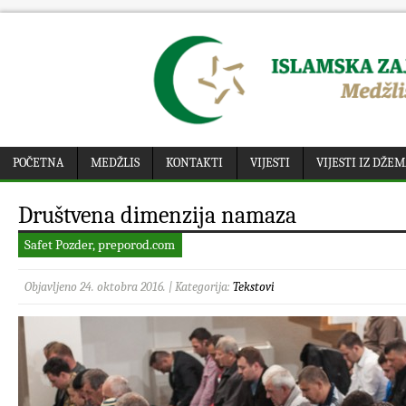
POČETNA
MEDŽLIS
KONTAKTI
VIJESTI
VIJESTI IZ DŽE
Društvena dimenzija namaza
Safet Pozder, preporod.com
Objavljeno 24. oktobra 2016. | Kategorija:
Tekstovi