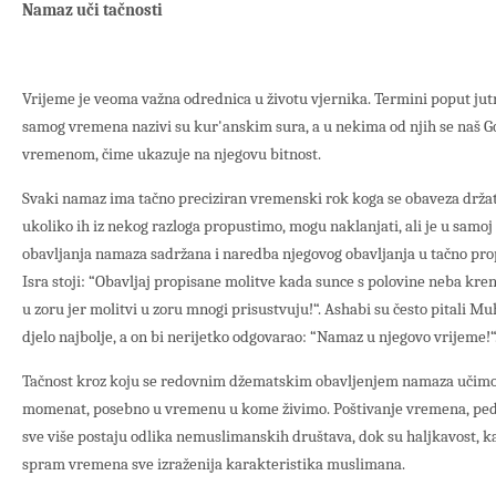
Namaz uči tačnosti
Vrijeme je veoma važna odrednica u životu vjernika. Termini poput jutra,
samog vremena nazivi su kur'anskim sura, a u nekima od njih se naš G
vremenom, čime ukazuje na njegovu bitnost.
Svaki namaz ima tačno preciziran vremenski rok koga se obaveza držati.
ukoliko ih iz nekog razloga propustimo, mogu naklanjati, ali je u samoj
obavljanja namaza sadržana i naredba njegovog obavljanja u tačno prop
Isra stoji: “Obavljaj propisane molitve kada sunce s polovine neba kren
u zoru jer molitvi u zoru mnogi prisustvuju!“. Ashabi su često pitali M
djelo najbolje, a on bi nerijetko odgovarao: “Namaz u njegovo vrijeme!“
Tačnost kroz koju se redovnim džematskim obavljenjem namaza učimo,
momenat, posebno u vremenu u kome živimo. Poštivanje vremena, ped
sve više postaju odlika nemuslimanskih društava, dok su haljkavost, k
spram vremena sve izraženija karakteristika muslimana.