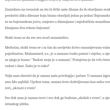
Zamislimo na trenutak na šta bi ličile naše džume da ih obavljamo sva
predočiti sliku dženaze koju bismo obavljali jedan po jedan! Bajramsk
se na bajramskom jutru, umjesto u džamijama i zajedničkim musallama z
klanjamo dva rekata bajrama!
Složit ćemo se da sve ovo zvuči nezamislivo.
Međutim, složit ćemo se i sa tim da nerijetko krivo razumijevamo važno
pojedinačno. Muhammed, a.s., je u namazu tražio pomoć i utjehu; u njem
za njega je kazao: “Radost moja je u namazu”. Primjetno je da vrlo če
radost i slast. Zašto je to tako?
Valja nam shvatiti da je namaz naša privilegija i počast. U namazu izgo
smo Mu najbliži. Uprkos tome, namaz često doživljavamo kao neku vrst
reći, „skinuti s vrata“.
Sve dok nam je namaz teret i sve dok ga budemo „skidali s vrata“, u nje
istinskog užitka.