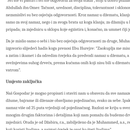
“Svi ste vi pastiri i svi ste odgovorni za svoja stada”, stoji u dobro po
Abdullah ibn Omer. Tačnost, urednost, disciplina, tolerantnost i sklon
nezamislivi su bez osjećaja odgovornosti. Kroz namaz u džematu, klanja
samo za svoj namaz, nego i za svoga brata uz koga klanja; za džamiju u
pripada; za zajednicu u sklopu koje egzistira i, konačno, za ummet čiji 
Da je mislio samo o sebi i bio bez osjećaja odgovornosti za druge, Muha
izgovorio slijedeći hadis koga prenosi Ebu Hurejre: “Zaokuplja me mis
a zatim i ikamet i da odredim čovjeka da predvodi namaz u džematu, a
svežnjevima suhog drveća, prema kućama onih koji nisu bili u džematu
vatrom”.
Umjesto zaključka
Naš Gospodar je mogao propisati i staviti nam u obavezu da sve namaze
džume, bajrame ili dženaze obavljamo pojedinačno, svako za sebe. Ipak,
namaz više od 25 puta vrjedniji od pojedinačnog. Razlozi se kriju u svem
mnogim drugim faktorima i detaljima koji nam pomažu da budemo društv
zajednici. Otuda je od Džabira, r.a., zabilježeno da je Muhammed, a.s., r
koji koristi ljudima, a najgori čovjek je onaj ko šteti ljudima”.