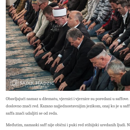
Obavljajući namaz u džematu, vjernici i vjernice su poredani u saffove. 
doslovno znači red. Kazano najjednostavnijim jezikom, onaj ko je u saffu
saffa znači udaljiti se od reda.
Međutim, namaski saff nije obični i puki red stihijski uredanih ljudi. Na