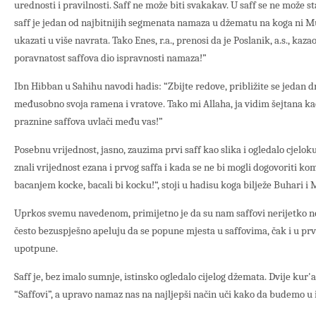
urednosti i pravilnosti. Saff ne može biti svakakav. U saff se ne može stat
saff je jedan od najbitnijih segmenata namaza u džematu na koga ni M
ukazati u više navrata. Tako Enes, r.a., prenosi da je Poslanik, a.s., kaza
poravnatost saffova dio ispravnosti namaza!”
Ibn Hibban u Sahihu navodi hadis: “Zbijte redove, približite se jedan 
međusobno svoja ramena i vratove. Tako mi Allaha, ja vidim šejtana ka
praznine saffova uvlači među vas!”
Posebnu vrijednost, jasno, zauzima prvi saff kao slika i ogledalo cjelo
znali vrijednost ezana i prvog saffa i kada se ne bi mogli dogovoriti kom
bacanjem kocke, bacali bi kocku!“, stoji u hadisu koga bilježe Buhari i
Uprkos svemu navedenom, primijetno je da su nam saffovi nerijetko n
često bezuspješno apeluju da se popune mjesta u saffovima, čak i u prvo
upotpune.
Saff je, bez imalo sumnje, istinsko ogledalo cijelog džemata. Dvije kur'
“Saffovi”, a upravo namaz nas na najljepši način uči kako da budemo u