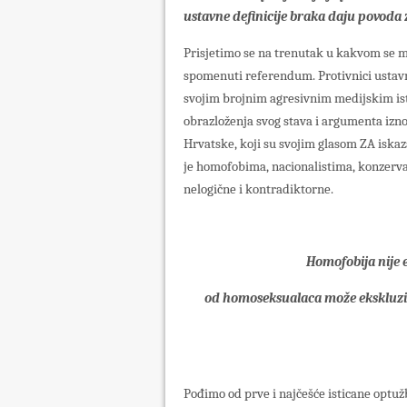
ustavne definicije braka daju povoda z
Prisjetimo se na trenutak u kakvom se m
spomenuti referendum. Protivnici ustavn
svojim brojnim agresivnim medijskim is
obrazloženja svog stava i argumenta izno
Hrvatske, koji su svojim glasom ZA iskaza
je homofobima, nacionalistima, konzerva
nelogične i kontradiktorne.
Homofobija nije e
od homoseksualaca može ekskluziv
Pođimo od prve i najčešće isticane optu