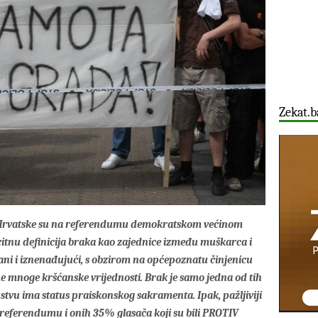
Zekat.b
 Hrvatske su na referendumu demokratskom većinom
icitnu definicija braka kao zajednice između muškarca i
vani i iznenađujući, s obzirom na općepoznatu činjenicu
e mnoge kršćanske vrijednosti. Brak je samo jedna od tih
nstvu ima status praiskonskog sakramenta. Ipak, pažljiviji
 referendumu i onih 35% glasača koji su bili PROTIV