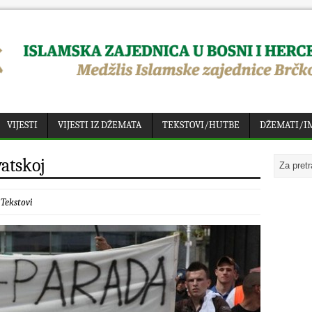
VIJESTI
VIJESTI IZ DŽEMATA
TEKSTOVI/HUTBE
DŽEMATI/I
atskoj
:
Tekstovi