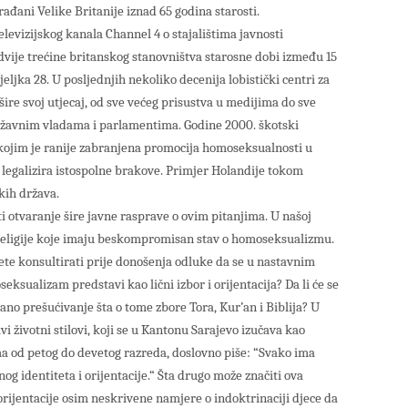
ađani Velike Britanije iznad 65 godina starosti.
elevizijskog kanala Channel 4 o stajalištima javnosti
dvije trećine britanskog stanovništva starosne dobi između 15
eljka 28. U posljednjih nekoliko decenija lobistički centri za
re svoj utjecaj, od sve većeg prisustva u medijima do sve
ržavnim vladama i parlamentima. Godine 2000. škotski
kojim je ranije zabranjena promocija homoseksualnosti u
 legalizira istospolne brakove. Primjer Holandije tokom
kih država.
 otvaranje šire javne rasprave o ovim pitanjima. U našoj
e religije koje imaju beskompromisan stav o homoseksualizmu.
ritete konsultirati prije donošenja odluke da se u nastavnim
sualizam predstavi kao lični izbor i orijentacija? Da li će se
iljano prešućivanje šta o tome zbore Tora, Kur’an i Biblija? U
 životni stilovi, koji se u Kantonu Sarajevo izučava kao
 od petog do devetog razreda, doslovno piše: “Svako ima
og identiteta i orijentacije.“ Šta drugo može značiti ova
orijentacije osim neskrivene namjere o indoktrinaciji djece da