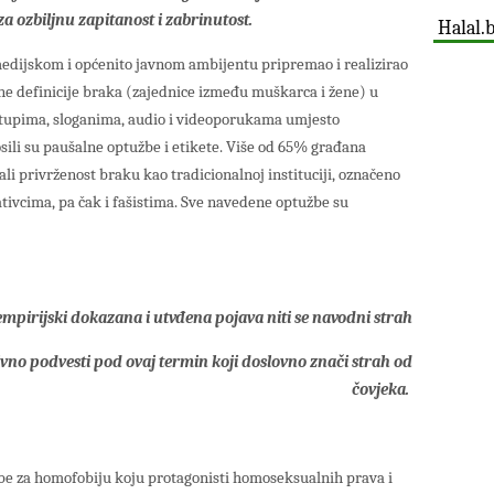
a ozbiljnu zapitanost i zabrinutost.
Halal.
edijskom i općenito javnom ambijentu pripremao i realizirao
e definicije braka (zajednice između muškarca i žene) u
tupima, sloganima, audio i videoporukama umjesto
sili su paušalne optužbe i etikete. Više od 65% građana
li privrženost braku kao tradicionalnoj instituciji, označeno
tivcima, pa čak i fašistima. Sve navedene optužbe su
mpirijski dokazana i utvđena pojava niti se navodni strah
no podvesti pod ovaj termin koji doslovno znači strah od
čovjeka.
žbe za homofobiju koju protagonisti homoseksualnih prava i