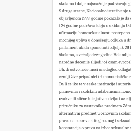
školama i dalje najsnažnije podržavaju gr
S druge strane, Nacionalno istraživanje t
objavljenom 1999. godine pokazalo je da 
i 24 godine podržava ideju o ukidanju Odj
afirmaciju homoseksualnosti postepeno ši
moćnijeg upliva u donošenju odluka u d
parlament ukida spomenuti odjeljak 28 
školama, a već sljedeće godine Holandija
naredne decenije slijedi još osam evrops
Bh. društvo neće moći unedogled odlagati
zemlji žive pripadnici tri monoteističk
Da li će iko te vjerske institucije i auto
planovima i školskim udžbenicima homosek
ovakve ili slične inicijative odvijati uz c
priručniku za nastavnike predmeta Zdravi
alternativni predmet u osnovnim školama
pravo na izbor vlastitog rodnog i seksualn
konstatacija o pravu na izbor seksualne 