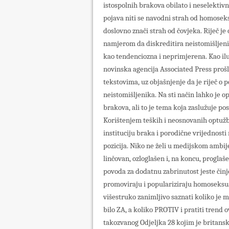
istospolnih brakova obilato i neselektiv
pojava niti se navodni strah od homosek
doslovno znači strah od čovjeka. Riječ j
namjerom da diskreditira neistomišljeni
kao tendenciozna i neprimjerena. Kao ilu
novinska agencija Associated Press prošl
tekstovima, uz objašnjenje da je riječ o p
neistomišljenika. Na sti način lahko je o
brakova, ali to je tema koja zaslužuje po
Korištenjem teških i neosnovanih optužbi,
instituciju braka i porodične vrijednosti 
pozicija. Niko ne želi u medijskom ambi
linčovan, ozloglašen i, na koncu, progl
povoda za dodatnu zabrinutost jeste činje
promoviraju i populariziraju homoseksualn
višestruko zanimljivo saznati koliko je 
bilo ZA, a koliko PROTIV i pratiti trend 
takozvanog Odjeljka 28 kojim je britans