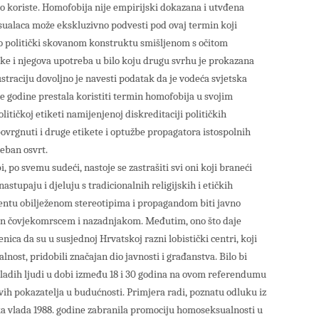
no koriste. Homofobija nije empirijski dokazana i utvđena
sualaca može ekskluzivno podvesti pod ovaj termin koji
e o politički skovanom konstruktu smišljenom s očitom
ke i njegova upotreba u bilo koju drugu svrhu je prokazana
straciju dovoljno je navesti podatak da je vodeća svjetska
e godine prestala koristiti termin homofobija u svojim
olitičkoj etiketi namijenjenoj diskreditaciji političkih
povrgnuti i druge etikete i optužbe propagatora istospolnih
seban osvrt.
 po svemu sudeći, nastoje se zastrašiti svi oni koji braneći
nastupaju i djeluju s tradicionalnih religijskih i etičkih
jentu obilježenom stereotipima i propagandom biti javno
ašen čovjekomrscem i nazadnjakom. Međutim, ono što daje
nica da su u susjednoj Hrvatskoj razni lobistički centri, koji
ost, pridobili značajan dio javnosti i građanstva. Bilo bi
mladih ljudi u dobi između 18 i 30 godina na ovom referendumu
ovih pokazatelja u budućnosti. Primjera radi, poznatu odluku iz
ka vlada 1988. godine zabranila promociju homoseksualnosti u