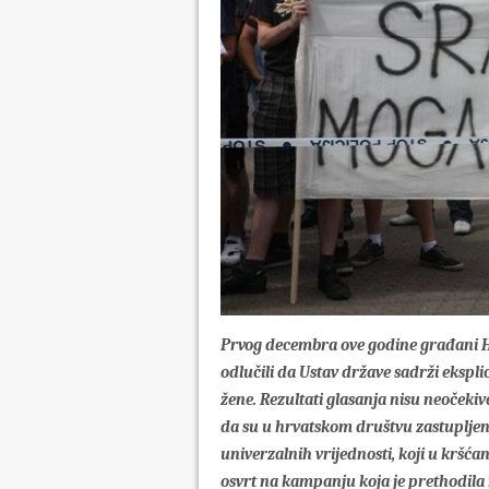
Prvog decembra ove godine građani
odlučili da Ustav države sadrži ekspl
žene. Rezultati glasanja nisu neočeki
da su u hrvatskom društvu zastupljen
univerzalnih vrijednosti, koji u kršća
osvrt na kampanju koja je prethodila