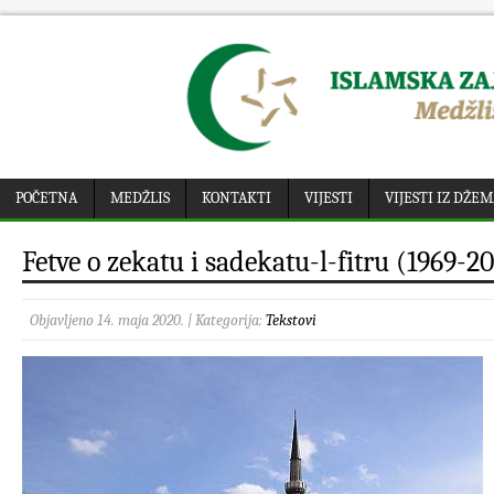
POČETNA
MEDŽLIS
KONTAKTI
VIJESTI
VIJESTI IZ DŽE
Fetve o zekatu i sadekatu-l-fitru (1969-2
Objavljeno 14. maja 2020. | Kategorija:
Tekstovi