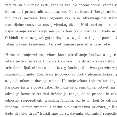
reći da su bili imalo škrti, kada se radilo o općem dobru. Veoma ve
kulturnih i pro­svjetnih ustanova, kao što su imareti (besplatne k
biblioteke, medrese, kao i ogromni vakufi za izdržavanje tih ustan
materijalne osnove za razvoj vjer­skog života. Naši stari su — to 
najsavjesnije izvršili svoju misiju na tom polju. Nisu žalili kada s
Otkidali su od svog zalogaja i davali za zajednicu i njene potrebe.
Islam u ovim krajevima i taj sveti amanet predali u naše ruke..
Naime, ubiranje zekata i vitara kao i određivanje fondova u koje će
vitara jeste društvena funkcija koju je u ime društva vršio halif
određenih ljudi ubirao zekat i iz tog fonda podmirivao potrebe za
pomenutom ajetu. Ebu Bekir je poveo rat protiv plemena koja su
a.s., bila otkazala davanje zekata. Ubiranje zekata i vitara kao i n
karakter javne i opće službe. Ne može se, prema tome, ostaviti na
određuje kome će šta dati. Rečeno je ranije, da se prihodi iz zek
odnosno raspoređivati u sedam fondova. Ko je taj koji će odrediti
fondova u datom vremenu i datim okolnostima ima prioritet, je li
dade ili neko drugi? Istakli smo da su davanja, ubiranje i raspodjel