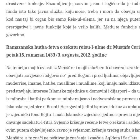
društvene funkcije. Razumljivo je, sasvim jasno i logično da je i o
fonda isto tako javna služba, koju može, treba i mora da obavlja 
kod nas taj bi organ bio samo Reis-ul-ulema, jer su na njega pu
prerogative i javne funkcije koje je vršio halifa. Među te funkcije
govorimo.
Ramazanska hutba-fetva o zekatu reisu-l-ulme dr. Mustafe Ce
petak 15. ramazan 1433/3. avgusta, 2012. godine
Na temelju mojih ovlasti iz Menšūre i mojih službenih obaveza iz zakle
obavljati „savjesno i odgovorno“ pred Bogom i pred ljudima, objavljuj
muderrise, imame, hatibe, muallime i muallime, koji imaju našu idžāzu
predstavljaju interese Islamske zajednice u domovini i dijaspori – da u
iz mihraba i hatibi petkom sa minbera jasno i nedvosmisleno prenesu 
Islamske zajednice u Bosni i Hecegovini jedini ispravni dokaz za uplatu 
je zajednički fond Bejtu-l-mala Islamske zajednice jedino ispravno mjes
davanje sadekatu-l-fitra. Svjesno kršenje rečene fetve o zekatu i sadeka
ovim putem objavljujemo, ravno je svjesnom kršenju trećeg stuba islam
Menšūre, a to znači ne poštivanje značenja i značaja ‘Aqīdeta i Šerī’ata.