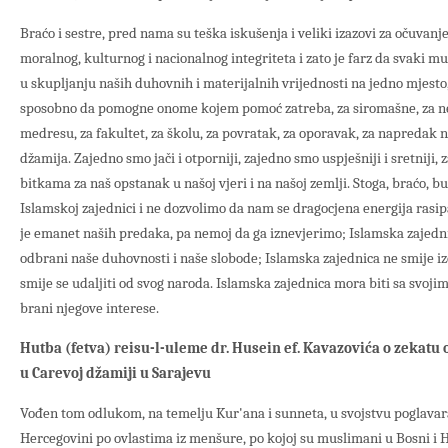
Braćo i sestre, pred nama su teška iskušenja i veliki izazovi za očuvanje
moralnog, kulturnog i nacionalnog integriteta i zato je farz da svaki 
u skupljanju naših duhovnih i materijalnih vrijednosti na jedno mjesto,
sposobno da pomogne onome kojem pomoć zatreba, za siromašne, za ne
medresu, za fakultet, za školu, za povratak, za oporavak, za napredak 
džamija. Zajedno smo jači i otporniji, zajedno smo uspješniji i sretniji
bitkama za naš opstanak u našoj vjeri i na našoj zemlji. Stoga, braćo, b
Islamskoj zajednici i ne dozvolimo da nam se dragocjena energija rasi
je emanet naših predaka, pa nemoj da ga iznevjerimo; Islamska zajedn
odbrani naše duhovnosti i naše slobode; Islamska zajednica ne smije izd
smije se udaljiti od svog naroda. Islamska zajednica mora biti sa svoj
brani njegove interese.
Hutba (fetva) reisu-l-uleme dr. Husein ef. Kavazovića o zekatu 
u Carevoj džamiji u Sarajevu
Vođen tom odlukom, na temelju Kur'ana i sunneta, u svojstvu poglavara
Hercegovini po ovlastima iz menšure, po kojoj su muslimani u Bosni i He