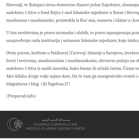
Sloveniji, te Bošnjaci izvan domovine članovi jedne Zajednice, obznanju
sadekatu-l-fitra u fond Bejtu-l-mal Islamske zajednice u Bosni i Herce
muslimana i muslimanke, proistekla iz Kur'ana, sunneta i idžma'a (ko
U tim sredstvima je pravo siromaha i slabih, te pravo ispunjavanja pot
unapređenja rada institucija i ustanova Islamske zajednice, koje izisku
Ovim putem, hutbom u Fatihovoj (Carevoj) džamiji u Sarajevu, izvrša
braći i sestrama, muslimanima i muslimankama, skrenem pažnju na ob
sadekatu-l-fitra iz naših imetaka, kako bismo ih učinili čistim. Činim 
Ako Allahu drage volje zajam date, On će vam ga mnogostruko vratiti i o
blagodaran i blag. (Al-Tagabun,17)
(Preporod.info)