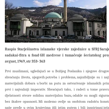
Raspis Starješinstva islamske vjerske zajednice u SFRJ Saraj
sadakai-fitra u fond GH medrese i tumačenje šeriatskog pro
avgust, 1969, str 353- 363
Prvi muslimani, ugledajući se u Božijeg Poslanika i njegove dru­g
shvaćanju života, njegovih potreba i problema, najozbiljnije su i na
materijalnih dobara u borbi na putu za ostvarivanje islamskih princ
prvi i najvažniji imperativ. Shvaćajući tako, i radeći u tome pravc
djelatnosti stvore solidnu materijalnu bazu, odakle su mogli sigur
bez ikakve opasnosti. Mi možemo ovdje sa osobitom radošću konstat
naše pređe u ovim krajevima išli istim putem i bili inspirisani i