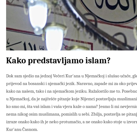
Kako predstavljamo islam?
Dok sam sjedio na jednoj Večeri Kur'ana u Njemačkoj i slušao učače, g
prijevod na bosanski i njemački jezik. Naravno, zapade mi za oko prijev
kako na našem, tako i na njemačkom jeziku. Ražalostilo me to. Posebn
u Njemačkoj, da je najčešće pitanje koje Nijemci postavljaju musliman
ko smo mi, šta vaš islam i vaša vjera kaže o nama? Jesmo li mi nevjernic
nema nikog osim muslimana, pomislih u sebi. Zbilja, postavlja se pita
izraze onako kako ih je neko protumačio, a ne onako kako stoje u izvorn
Kur'anu Časnom.