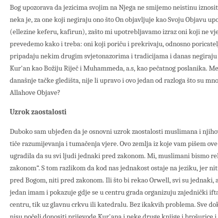
Bog upozorava da jezicima svojim na Njega ne smijemo neistinu iznositi.
neka je, za one koji negiraju ono što On objavljuje kao Svoju Objavu upot
(ellezine keferu, kafirun), zašto mi upotrebljavamo izraz oni koji ne vje
prevedemo kako i treba: oni koji poriču i prekrivaju, odnosno poricatelji
pripadaju nekim drugim svjetonazorima i tradicijama i danas negiraju i
Kur'an kao Božiju Riječ i Muhammeda, a.s, kao pečatnog poslanika. M
današnje tačke gledišta, nije li upravo i ovo jedan od razloga što su mno
Allahove Objave?
Uzrok zaostalosti
Duboko sam ubjeđen da je osnovni uzrok zaostalosti muslimana i njihov
tiče razumijevanja i tumačenja vjere. Ovo zemlja iz koje vam pišem ove
ugradila da su svi ljudi jednaki pred zakonom. Mi, muslimani bismo re
zakonom“. S tom razlikom da kod nas jednakost ostaje na jeziku, jer niti
pred Bogom, niti pred zakonom. Ili što bi rekao Orwell, svi su jednaki, a
jedan imam i pokazuje gdje se u centru grada organizuju zajednički ifta
centru, tik uz glavnu crkvu ili katedralu. Bez ikakvih problema. Sve 
nisu počeli donositi prijevode Kur'ana i neke druge knjige i brošurice i 