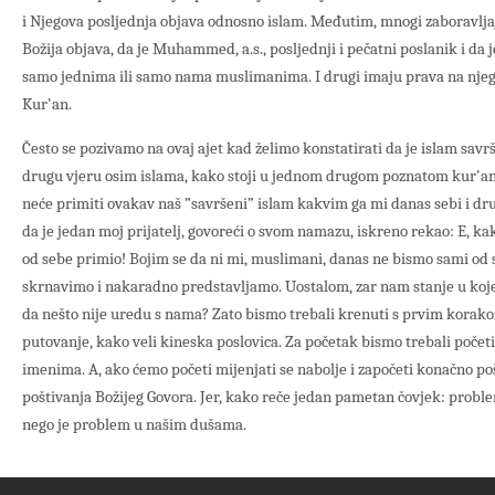
i Njegova posljednja objava odnosno islam. Međutim, mnogi zaboravljaj
Božija objava, da je Muhammed, a.s., posljednji i pečatni poslanik i da j
samo jednima ili samo nama muslimanima. I drugi imaju prava na njega 
Kur'an.
Često se pozivamo na ovaj ajet kad želimo konstatirati da je islam savr
drugu vjeru osim islama, kako stoji u jednom drugom poznatom kur'an
neće primiti ovakav naš ”savršeni” islam kakvim ga mi danas sebi i d
da je jedan moj prijatelj, govoreći o svom namazu, iskreno rekao: E, ka
od sebe primio! Bojim se da ni mi, muslimani, danas ne bismo sami od 
skrnavimo i nakaradno predstavljamo. Uostalom, zar nam stanje u koj
da nešto nije uredu s nama? Zato bismo trebali krenuti s prvim korako
putovanje, kako veli kineska poslovica. Za početak bismo trebali početi
imenima. A, ako ćemo početi mijenjati se nabolje i započeti konačno p
poštivanja Božijeg Govora. Jer, kako reče jedan pametan čovjek: proble
nego je problem u našim dušama.