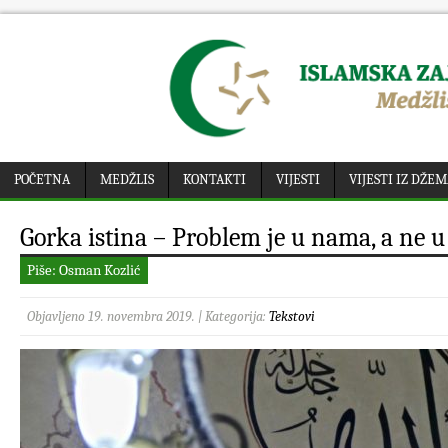
POČETNA
MEDŽLIS
KONTAKTI
VIJESTI
VIJESTI IZ DŽE
Gorka istina – Problem je u nama, a ne 
Piše: Osman Kozlić
Objavljeno 19. novembra 2019. | Kategorija:
Tekstovi