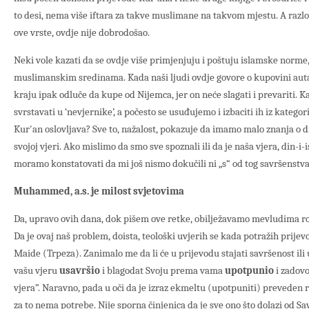
to desi, nema više iftara za takve muslimane na takvom mjestu. A razlo
ove vrste, ovdje nije dobrodošao.
Neki vole kazati da se ovdje više primjenjuju i poštuju islamske norme, 
muslimanskim sredinama. Kada naši ljudi ovdje govore o kupovini auta
kraju ipak odluče da kupe od Nijemca, jer on neće slagati i prevariti.
svrstavati u ‘nevjernike’, a počesto se usuđujemo i izbaciti ih iz katego
Kur'an oslovljava? Sve to, nažalost, pokazuje da imamo malo znanja o dr
svojoj vjeri. Ako mislimo da smo sve spoznali ili da je naša vjera, din-i
moramo konstatovati da mi još nismo dokučili ni „s“ od tog savršenstva
Muhammed, a.s. je milost svjetovima
Da, upravo ovih dana, dok pišem ove retke, obilježavamo mevludima rođ
Da je ovaj naš problem, doista, teološki uvjerih se kada potražih prijevo
Maide (Trpeza). Zanimalo me da li će u prijevodu stajati savršenost i
vašu vjeru
usavršio
i blagodat Svoju prema vama
upotpunio
i zadov
vjera”. Naravno, pada u oči da je izraz ekmeltu (upotpuniti) preveden 
za to nema potrebe. Nije sporna činjenica da je sve ono što dolazi od 