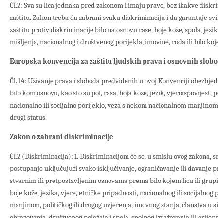
Čl.2: Sva su lica jednaka pred zakonom i imaju pravo, bez ikakve disk
zaštitu. Zakon treba da zabrani svaku diskriminaciju i da garantuje sv
zaštitu protiv diskriminacije bilo na osnovu rase, boje kože, spola, jezik
mišljenja, nacionalnog i društvenog porijekla, imovine, roda ili bilo koj
Europska konvencija za zaštitu ljudskih prava i osnovnih slob
Čl. 14: Uživanje prava i sloboda predviđenih u ovoj Konvenciji obezbjeđ
bilo kom osnovu, kao što su pol, rasa, boja kože, jezik, vjeroispovijest, p
nacionalno ili socijalno porijeklo, veza s nekom nacionalnom manjinom,
drugi status.
Zakon o zabrani diskriminacije
Čl.2 (Diskriminacija): 1. Diskriminacijom će se, u smislu ovog zakona, s
postupanje uključujući svako isključivanje, ograničavanje ili davanje 
stvarnim ili pretpostavljenim osnovama prema bilo kojem licu ili grupi 
boje kože, jezika, vjere, etničke pripadnosti, nacionalnog ili socijalnog
manjinom, političkog ili drugog uvjerenja, imovnog stanja, članstva u 
obrazovanja, društvenog položaja i spola, spolnog izražavanja ili orijent