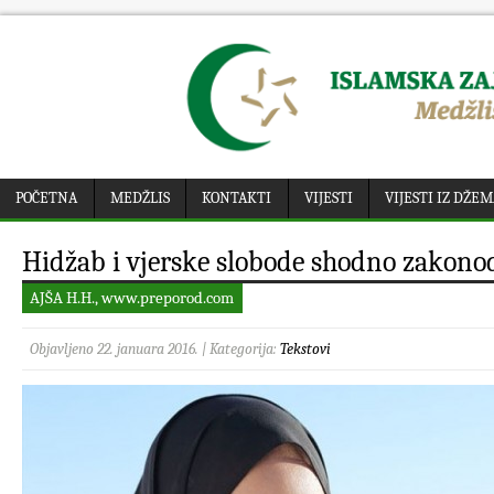
POČETNA
MEDŽLIS
KONTAKTI
VIJESTI
VIJESTI IZ DŽE
Hidžab i vjerske slobode shodno zakono
AJŠA H.H., www.preporod.com
Objavljeno 22. januara 2016. | Kategorija:
Tekstovi