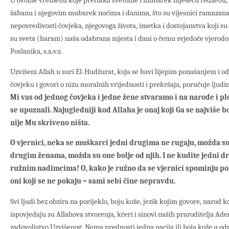
U ovome vremenu koje prethodi svetome i mubarek mjesecu redžebu,
šabanu i njegovim mubarek noćima i danima, što su vijesnici ramazana,
nepovredivosti čovjeka, njegovoga života, imetka i dostojanstva koji su
su sveta (haram) naša odabrana mjesta i dani o čemu svjedoče vjerodo
Poslanika, s.a.v.s.
Uzvišeni Allah u suri El-Hudžurat, koja se bavi lijepim ponašanjem i 
čovjeku i govori o nizu moralnih vrijednosti i prekršaja, poručuje lj
Mi vas od jednog čovjeka i jedne žene stvaramo i na narode i p
se upoznali. Najugledniji kod Allaha je onaj koji Ga se najviše boj
nije Mu skriveno ništa.
O vjernici, neka se muškarci jedni drugima ne rugaju, možda su o
drugim ženama, možda su one bolje od njih. I ne kudite jedni dr
ružnim nadimcima! O, kako je ružno da se vjernici spominju p
oni koji se ne pokaju – sami sebi čine nepravdu.
Svi ljudi bez obzira na porijeklo, boju kože, jezik kojim govore, narod 
ispovjedaju su Allahova stvorenja, kćeri i sinovi naših praroditelja Ade
zadovoljstvo Uzvišenog. Nema prednosti jedna nacija ili boja kože u od