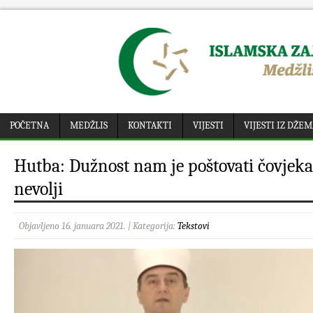
POČETNA
MEDŽLIS
KONTAKTI
VIJESTI
VIJESTI IZ DŽE
Hutba: Dužnost nam je poštovati čovjek
nevolji
Objavljeno 16. januara 2021. | Kategorija:
Tekstovi