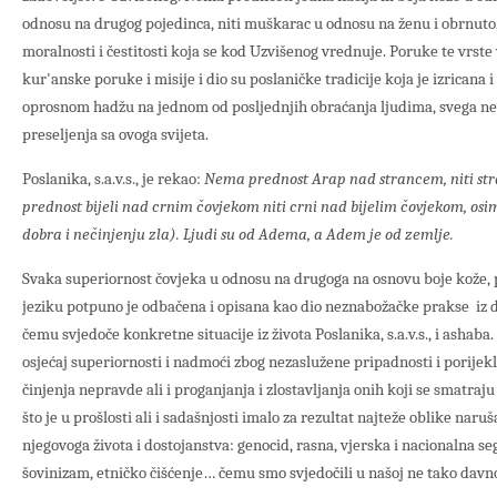
odnosu na drugog pojedinca, niti muškarac u odnosu na ženu i obrnuto,
moralnosti i čestitosti koja se kod Uzvišenog vrednuje. Poruke te vrste
kur'anske poruke i misije i dio su poslaničke tradicije koja je izrican
oprosnom hadžu na jednom od posljednjih obraćanja ljudima, svega ne
preseljenja sa ovoga svijeta.
Poslanika, s.a.v.s., je rekao:
Nema prednost Arap nad strancem, niti s
prednost bijeli nad crnim čovjekom niti crni nad bijelim čovjekom, osi
dobra i nečinjenju zla). Ljudi su od Adema, a Adem je od zemlje.
Svaka superiornost čovjeka u odnosu na drugoga na osnovu boje kože, pr
jeziku potpuno je odbačena i opisana kao dio neznabožačke prakse iz d
čemu svjedoče konkretne situacije iz života Poslanika, s.a.v.s., i ashaba
osjećaj superiornosti i nadmoći zbog nezaslužene pripadnosti i porijek
činjenja nepravde ali i proganjanja i zlostavljanja onih koji se smatra
što je u prošlosti ali i sadašnjosti imalo za rezultat najteže oblike naruš
njegovoga života i dostojanstva: genocid, rasna, vjerska i nacionalna se
šovinizam, etničko čišćenje… čemu smo svjedočili u našoj ne tako davno