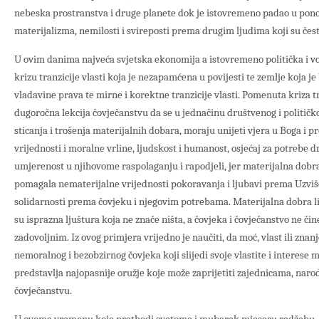
nebeska prostranstva i druge planete dok je istovremeno padao u pon
materijalizma, nemilosti i svireposti prema drugim ljudima koji su često
U ovim danima najveća svjetska ekonomija a istovremeno politička i voj
krizu tranzicije vlasti koja je nezapamćena u povijesti te zemlje koja j
vladavine prava te mirne i korektne tranzicije vlasti. Pomenuta kriza tra
dugoročna lekcija čovječanstvu da se u jednačinu društvenog i političkog
sticanja i trošenja materijalnih dobara, moraju unijeti vjera u Boga i pr
vrijednosti i moralne vrline, ljudskost i humanost, osjećaj za potrebe dr
umjerenost u njihovome raspolaganju i rapodjeli, jer materijalna dobra
pomagala nematerijalne vrijednosti pokoravanja i ljubavi prema Uzvi
solidarnosti prema čovjeku i njegovim potrebama. Materijalna dobra l
su isprazna ljuštura koja ne znače ništa, a čovjeka i čovječanstvo ne či
zadovoljnim. Iz ovog primjera vrijedno je naučiti, da moć, vlast ili zna
nemoralnog i bezobzirnog čovjeka koji slijedi svoje vlastite i interese 
predstavlja najopasnije oružje koje može zaprijetiti zajednicama, nar
čovječanstvu.