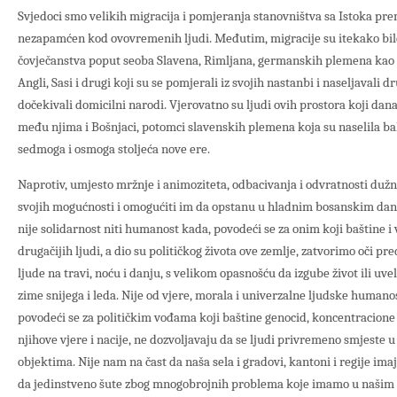
Svjedoci smo velikih migracija i pomjeranja stanovništva sa Istoka pr
nezapamćen kod ovovremenih ljudi. Međutim, migracije su itekako bile
čovječanstva poput seoba Slavena, Rimljana, germanskih plemena kao št
Angli, Sasi i drugi koji su se pomjerali iz svojih nastanbi i naseljavali 
dočekivali domicilni narodi. Vjerovatno su ljudi ovih prostora koji da
među njima i Bošnjaci, potomci slavenskih plemena koja su naselila 
sedmoga i osmoga stoljeća nove ere.
Naprotiv, umjesto mržnje i animoziteta, odbacivanja i odvratnosti du
svojih mogućnosti i omogućiti im da opstanu u hladnim bosanskim dan
nije solidarnost niti humanost kada, povodeći se za onim koji baštine i 
drugačijih ljudi, a dio su političkog života ove zemlje, zatvorimo oči 
ljude na travi, noću i danju, s velikom opasnošću da izgube život ili uve
zime snijega i leda. Nije od vjere, morala i univerzalne ljudske humano
povodeći se za političkim vođama koji baštine genocid, koncentracione 
njihove vjere i nacije, ne dozvoljavaju da se ljudi privremeno smjeste 
objektima. Nije nam na čast da naša sela i gradovi, kantoni i regije im
da jedinstveno šute zbog mnogobrojnih problema koje imamo u našim z