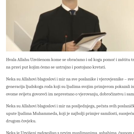
Hvala Allahu Uzvišenom kome se obraćamo i od koga pomoć i zaštitu tr
na pravi put kojim ćemo se ustrajno i postojano kretati.
Neka su Allahovi blagoslovi i mir na sve poslanike i vjerovjesnike – sve
generacija ljudskoga roda koji su ljudima svojim primjerom pokazali is
ovome svijetu govoreći im neprestano o vjerovanju, dobročinstvu i sa
Neka su Allahovi blagoslovi i mir na posljednjega, pečata svih poslanič
upute ljudima Muhammeda, koji je najbolji primjer samilosti, suosjeća
drugom čovjeku.
Neka je Uzvišeni zadovoljan s prvim muslimanima, ashabima, časnom 