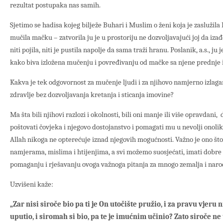
rezultat postupaka nas samih.
Sjetimo se hadisa kojeg bilježe Buhari i Muslim o ženi koja je zaslužil
mučila mačku – zatvorila ju je u prostoriju ne dozvoljavajući joj da izađe
niti pojila, niti je pustila napolje da sama traži hranu. Poslanik, a.s., j
kako biva izložena mučenju i povređivanju od mačke sa njene prednje i
Kakva je tek odgovornost za mučenje ljudi i za njihovo namjerno izlaga
zdravlje bez dozvoljavanja kretanja i sticanja imovine?
Ma šta bili njihovi razlozi i okolnosti, bili oni manje ili više opravdani,
poštovati čovjeka i njegovo dostojanstvo i pomagati mu u nevolji onoli
Allah nikoga ne opterećuje iznad njegovih mogućnosti. Važno je ono što
namjerama, mislima i htijenjima, a svi možemo suosjećati, imati dobre
pomaganju i rješavanju ovoga važnoga pitanja za mnogo zemalja i narod
Uzvišeni kaže:
„Zar nisi siroče bio pa ti je On utočište pružio, i za pravu vjeru n
uputio, i siromah si bio, pa te je imućnim učinio? Zato siroče ne 