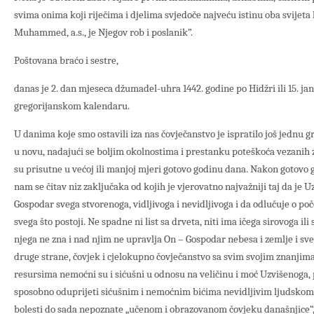
svima onima koji riječima i djelima svjedoče najveću istinu oba svijeta 
Muhammed, a.s., je Njegov rob i poslanik”.
Poštovana braćo i sestre,
danas je 2. dan mjeseca džumadel-uhra 1442. godine po Hidžri ili 15. j
gregorijanskom kalendaru.
U danima koje smo ostavili iza nas čovječanstvo je ispratilo još jednu g
u novu, nadajući se boljim okolnostima i prestanku poteškoća vezanih z
su prisutne u većoj ili manjoj mjeri gotovo godinu dana. Nakon gotov
nam se čitav niz zaključaka od kojih je vjerovatno najvažniji taj da je U
Gospodar svega stvorenoga, vidljivoga i nevidljivoga i da odlučuje o poče
svega što postoji. Ne spadne ni list sa drveta, niti ima ičega sirovoga i
njega ne zna i nad njim ne upravlja On – Gospodar nebesa i zemlje i sve
druge strane, čovjek i cjelokupno čovječanstvo sa svim svojim znanjima
resursima nemoćni su i sićušni u odnosu na veličinu i moć Uzvišenoga, p
sposobno oduprijeti sićušnim i nemoćnim bićima nevidljivim ljudskom
bolesti do sada nepoznate „učenom i obrazovanom čovjeku današnjice“, 