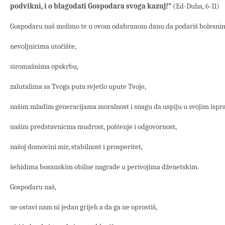
podvikni, i o blagodati Gospodara svoga kazuj!“
(Ed-Duha, 6-11)
Gospodaru naš molimo te u ovom odabranom danu da podariš bolesnim
nevoljnicima utočište,
siromašnima opskrbu,
zalutalima sa Tvoga puta svjetlo upute Tvoje,
našim mladim generacijama moralnost i snagu da uspiju u svojim isp
našim predstavnicma mudrost, poštenje i odgovornost,
našoj domovini mir, stabilnost i prosperitet,
šehidima bosanskim obilne nagrade u perivojima dženetskim.
Gospodaru naš,
ne ostavi nam ni jedan grijeh a da ga ne oprostiš,