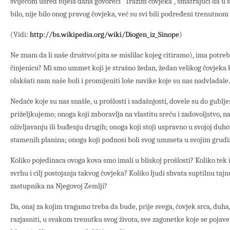
svijećom usred bijela dana govoreći “Tražim čovjeka”, smatrajući da u 
bilo, nije bilo onog pravog čovjeka, već su svi bili podređeni trenutnom 
(Vidi:
http://bs.wikipedia.org/wiki/Diogen_iz_Sinope
)
Ne znam da li naše društvo(pita se mislilac kojeg citiramo), ima potrebn
činjenicu? Mi smo ummet koji je strašno žedan, žedan velikog čovjeka ko
olakšati nam naše boli i promijeniti loše navike koje su nas nadvladale.
Nedaće koje su nas snašle, u prošlosti i sadašnjosti, dovele su do gubl
priželjkujemo; onoga koji zaboravlja na vlastitu sreću i zadovoljstvo, na
oživljavanju ili buđenju drugih; onoga koji stoji uspravno u svojoj duh
stamenih planina; onoga koji podnosi boli svog ummeta u svojim grudim
Koliko pojedinaca ovoga kova smo imali u bliskoj prošlosti? Koliko tek i
svrhu i cilj postojanja takvog čovjeka? Koliko ljudi shvata suptilnu ta
zastupnika na Njegovoj Zemlji?
Da, onaj za kojim tragamo treba da bude, prije svega, čovjek srca, duha
razjasniti, u svakom trenutku svog života, sve zagonetke koje se pojave