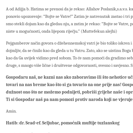
A od Adijja b. Hatima se prenosi da je rekao: Allahov Poslanik,s.a.v.s. k
ponovio upozorenje: “Bojte se Vatre!” Zatim je natrenutak zastao i tri pu
smo stekli dojam kao da gledau nju, a zatim je rekao: “Bojte se Vatre, 
niste u mogućnosti, onda lijepom riječju.” (Muttefekun alejhi)
Pejgamberov način govora o džehennemskoj vatri je bio toliko iskren i au
dojmljiv, da se činilo kao da gleda u tu Vatru. Zato, ako se uistinu Bog
kao da Ga uvijek vidimo pred sobom. To će nam pomoći da gradimo sebe 
druge, s mnogo više lične i društvene odgovornosti, svesno i savjesno. 
Gospodaru naš, ne kazni nas ako zaboravimo ili što nehotice u
tovari na nas breme kao što si ga tovario na one prije nas! Gosp
dužnost ono što ne možemo podnijeti, pobriši grijehe naše i opro
Ti si Gospodar naš pa nam pomozi protiv naroda koji ne vjeruje
Amin.
Hatib: dr. Sead-ef. Seljubac, pomoćnik muftije tuzlanskog