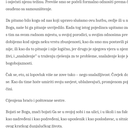
i osjećati njenu težinu. Previše smo se počeli formalno odnositi prema 
osuđeno sa samouništenje.
Da pitamo bilo koga od nas koji upravo slušamo ovu hutbu, ovdje ili u ne
Boga, naše bi ga pitanje uvrijedilo. Kada tog istog pojedinca upitamo z
s tim na svom radnom mjestu, u svojoj porodici, u svojim odnosima pr
dobijemo kod njega neku vrstu zbunjenosti, kao da smo mu postavili pi
nije; ili kao da to pitanje i nije logično, jer drugo je njegova vjera u n
živi, i „snalaženje“ u traženju rješenja za te probleme, snalaženje koje
bogobojaznosti.
Čak se, eto, ni lopovluk više ne zove tako – nego snalažljivost. Čovjek 
se. Kao da time hoće umiriti svoju savjest, ublažavajući, promjenom po
čini.
Cijenjena braćo i poštovane sestre.
Bojati se Boga, znači bojati Ga se u svojoj sobi i na ulici, i u školi i na fa
kao nadređeni i kao podređeni, kao uposlenik i kao poslodavac, u sitn
ovog kratkog dunjalučkog života.