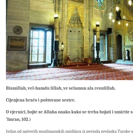
Bismillah, vel-hamdu lillah, ve selamun ala resulillah.
Cijenjena braćo i poštovane sestre.
O vjernici, bojte se Allaha onako kako se treba bojati i umirit
‘Imran, 102.)
Jedan od najvećih muslimanskih mislilaca iz perioda prelaska Turske sa