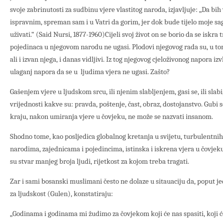
svoje zabrinutosti za sudbinu vjere vlastitog naroda, izjavljuje: „Da b
ispravnim, spreman sam i u Vatri da gorim, jer dok bude tijelo moje sag
uživati.“ (Said Nursi, 1877-1960)Cijeli svoj život on se borio da se iskra t
pojedinaca u njegovom narodu ne ugasi. Plodovi njegovog rada su, u to
ali i izvan njega, i danas vidljivi. Iz tog njegovog cjeloživonog napora 
ulaganj napora da se u ljudima vjera ne ugasi. Zašto?
Gašenjem vjere u ljudskom srcu, ili njenim slabljenjem, gasi se, ili slabi
vrijednosti kakve su: pravda, poštenje, čast, obraz, dostojanstvo. Gubi 
kraju, nakon umiranja vjere u čovjeku, ne može se nazvati insanom.
Shodno tome, kao posljedica globalnog kretanja u svijetu, turbulent
narodima, zajednicama i pojedincima, istinska i iskrena vjera u čovjeku, 
su stvar manjeg broja ljudi, rijetkost za kojom treba tragati.
Zar i sami bosanski muslimani često ne dolaze u sitauaciju da, poput 
za ljudskost (Gulen), konstatiraju:
„Godinama i godinama mi žudimo za čovjekom koji će nas spasiti, koji će z