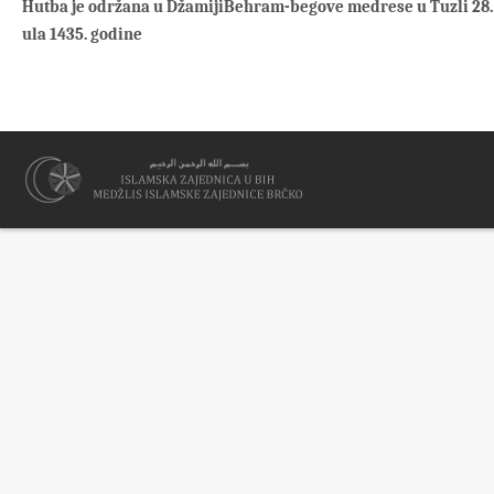
Hutba je održana u DžamijiBehram-begove medrese u Tuzli 28. 
ula 1435. godine