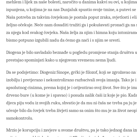
mehlem i lijek za naše bolesti, naročito u danima kakvi su ovi, u koji
ispunjena, u kojima je na nas Dunjaluk spustio svoje tmine, a putevi s
Naša potreba za takvim čovjekom je postala poput zraka, svjetlosti i eli
željno očekuje. Neće nam dosaditi tražiti ga i pokušavati pronaći ga na 
za njega kod svakog čovjeka. Naša želja za njim i himna koju intoniramo
bismo potpuno izgubili nadu da ćemo ga naći i s njim se sresti.
Diogena je bilo savladalo beznađe u pogledu promjene stanja društva u k
prestajao spominjati kako u njegovom vremenu nema ljudi.
Da se podsjetimo: Diogeniz Sinope, grčki je filozof, koji se zgrožavao na 
izobilju i pretjerano i nekontrolirano razbacivali svoja imanja. Tako je i
apsolutnog cinizma, prema kojoj je i orijentirao svoj život. Sve što je ima
drveno bure (u kome je i spavao) i posuda nalik čaši iz koje je pio. Kad
djeca piju vodu iz svojih ruku, shvatio je da mu ni čaša ne treba pa ju je
učenje bilo da čovjek treba živjeti samo sa onim što mu je za život ne
samokontrolu.
Mrzio je korupciju i zavjere u svome društvu, pa je tako jednog dana i