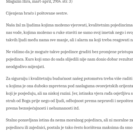
Magazin Hira, mart-april, 2914. str. 3)
Cijenjena braćo i poštovane sestre.
Naša žal za ljudima kojima možemo vjerovati, kvalitetnim pojedincim
nas vode, kojima možemo u ruke staviti ne samo svoj imetak nego i svoj
takvih ljudi među nama sve manje, ali i alarm na koji treba reagovati 
Ne vidimo da je moguće takve pojedince graditi bez promjene pristup
pojedinca. Kurs koji smo do sada slijedili nije nam donio dobar rezultat.
neodgodivo mijenjati.
Za sigurniju i kvalitetniju budućnost našeg potomstva treba više raditi
u kojima je ona duboko zapretena pod naslagama ovosvjetskih orijentaci
koji je posjeduju, ali na niskoj razini. Jer, istinska vjera rađa osjetljivu
strah od Boga prije nego od ljudi, odbojnost prema nepravdi i nepoštenju
prema bezosjećajnosti i nehumanosti itd.
Stalno ponavljana istina da nema moralnog pojedinca, ali ni moralne za
pojedincu ili zajednici, postala je tako često korištena maksima da smo