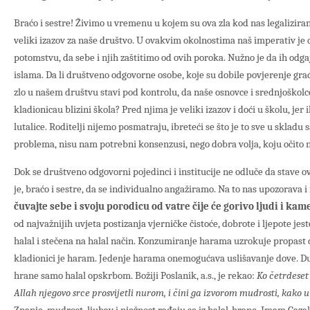
Braćo i sestre! Živimo u vremenu u kojem su ova zla kod nas legaliziran
veliki izazov za naše društvo. U ovakvim okolnostima naš imperativ je 
potomstvu, da sebe i njih zaštitimo od ovih poroka. Nužno je da ih odg
islama. Da li društveno odgovorne osobe, koje su dobile povjerenje građ
zlo u našem društvu stavi pod kontrolu, da naše osnovce i srednjoškolc
kladionicau blizini škola? Pred njima je veliki izazov i doći u školu, je
lutalice. Roditelji nijemo posmatraju, ibreteći se što je to sve u skladu
problema, nisu nam potrebni konsenzusi, nego dobra volja, koju očito
Dok se društveno odgovorni pojedinci i institucije ne odluče da stave o
je, braćo i sestre, da se individualno angažiramo. Na to nas upozorava 
čuvajte sebe i svoju porodicu od vatre čije će gorivo ljudi i kame
od najvažnijih uvjeta postizanja vjerničke čistoće, dobrote i ljepote je
halal i stečena na halal način. Konzumiranje harama uzrokuje propast 
kladionici je haram. Jedenje harama onemogućava uslišavanje dove. Duž
hrane samo halal opskrbom. Božiji Poslanik, a.s., je rekao:
Ko četrdeset
Allah njegovo srce prosvijetli nurom, i čini ga izvorom mudrosti, kako u