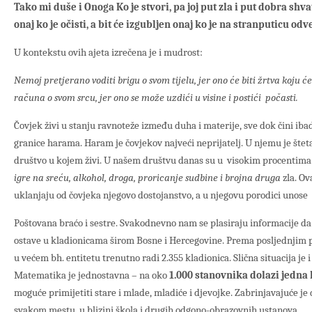
Tako mi duše i Onoga Ko je stvori, pa joj put zla i put dobra shva
onaj ko je očisti, a bit će izgubljen onaj ko je na stranputicu odv
U kontekstu ovih ajeta izrečena je i mudrost:
Nemoj pretjerano voditi brigu o svom tijelu, jer ono će biti žrtva koju ć
računa o svom srcu, jer ono se može uzdići u visine i postići počasti.
Čovjek živi u stanju ravnoteže između duha i materije, sve dok čini ibade
granice harama. Haram je čovjekov najveći neprijatelj. U njemu je šteta
društvo u kojem živi. U našem društvu danas su u visokim procentima p
igre na sreću, alkohol, droga, proricanje sudbine i brojna druga
zla. Ov
uklanjaju od čovjeka njegovo dostojanstvo, a u njegovu porodici unose 
Poštovana braćo i sestre. Svakodnevno nam se plasiraju informacije d
ostave u kladionicama širom Bosne i Hercegovine. Prema posljednjim
u većem bh. entitetu trenutno radi 2.355 kladionica. Slična situacija je 
Matematika je jednostavna – na oko
1.000 stanovnika dolazi jedna
moguće primijetiti stare i mlade, mladiće i djevojke. Zabrinjavajuće je 
svakom mestu, u blizini škola i drugih odgono-obrazovnih ustanova.