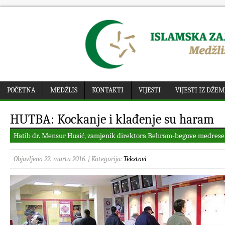
POČETNA
MEDŽLIS
KONTAKTI
VIJESTI
VIJESTI IZ DŽE
HUTBA: Kockanje i klađenje su haram
Hatib dr. Mensur Husić, zamjenik direktora Behram-begove medrese 
Objavljeno 22. marta 2016. | Kategorija:
Tekstovi