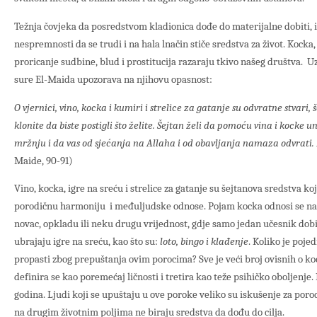
Težnja čovjeka da posredstvom kladionica dođe do materijalne dobiti, i
nespremnosti da se trudi i na hala lnačin stiče sredstva za život. Kocka, 
proricanje sudbine, blud i prostitucija razaraju tkivo našeg društva. Uzvi
sure El-Maida upozorava na njihovu opasnost:
O vjernici, vino, kocka i kumiri i strelice za gatanje su odvratne stvari, 
klonite da biste postigli što želite. Šejtan želi da pomoću vina i kocke u
mržnju i da vas od sjećanja na Allaha i od obavljanja namaza odvrati. P
Maide, 90-91)
Vino, kocka, igre na sreću i strelice za gatanje su šejtanova sredstva k
porodičnu harmoniju i međuljudske odnose. Pojam kocka odnosi se na s
novac, opkladu ili neku drugu vrijednost, gdje samo jedan učesnik dobiv
ubrajaju igre na sreću, kao što su:
loto, bingo i klađenje
. Koliko je poje
propasti zbog prepuštanja ovim porocima? Sve je veći broj ovisnih o koc
definira se kao poremećaj ličnosti i tretira kao teže psihičko oboljenje. 
godina. Ljudi koji se upuštaju u ove poroke veliko su iskušenje za porod
na drugim životnim poljima ne biraju sredstva da dođu do cilja.