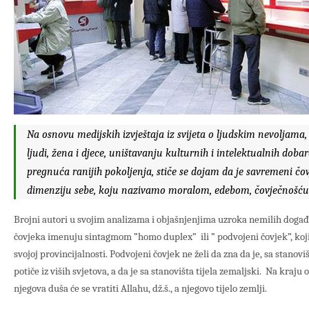
Na osnovu medijskih izvještaja iz svijeta o ljudskim nevoljama
ljudi, žena i djece, uništavanju kulturnih i intelektualnih dobar
pregnuća ranijih pokoljenja, stiče se dojam da je savremeni čo
dimenziju
sebe, koju nazivamo
moralom, edebom, čovječnošću
Brojni autori u svojim analizama i objašnjenjima uzroka nemilih doga
čovjeka imenuju sintagmom ”homo duplex” ili ” podvojeni čovjek”, koji o
svojoj provincijalnosti. Podvojeni čovjek ne želi da zna da je, sa stanovi
potiče iz viših svjetova, a da je sa stanovišta tijela zemaljski. Na kraju
njegova duša će se vratiti Allahu, dž.š., a njegovo tijelo zemlji.