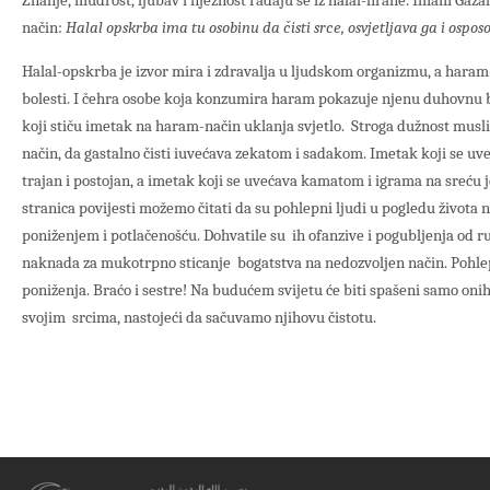
Znanje, mudrost, ljubav i nježnost rađaju se iz halal-hrane. Imam Gazali
način:
Halal opskrba ima tu osobinu da čisti srce, osvjetljava ga i ospo
Halal-opskrba je izvor mira i zdravalja u ljudskom organizmu, a haram
bolesti. I čehra osobe koja konzumira haram pokazuje njenu duhovnu bijed
koji stiču imetak na haram-način uklanja svjetlo. Stroga dužnost musl
način, da gastalno čisti iuvećava zekatom i sadakom. Imetak koji se u
trajan i postojan, a imetak koji se uvećava kamatom i igrama na sreću 
stranica povijesti možemo čitati da su pohlepni ljudi u pogledu života n
poniženjem i potlačenošću. Dohvatile su ih ofanzive i pogubljenja od r
naknada za mukotrpno sticanje bogatstva na nedozvoljen način. Pohle
poniženja. Braćo i sestre! Na budućem svijetu će biti spašeni samo onih
svojim srcima, nastojeći da sačuvamo njihovu čistotu.