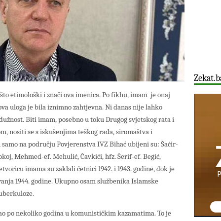
Zekat.b
 što etimološki i znači ova imenica. Po fikhu, imam je onaj
a uloga je bila iznimno zahtjevna. Ni danas nije lahko
dužnost. Biti imam, posebno u toku Drugog svjetskog rata i
m, nositi se s iskušenjima teškog rada, siromaštva i
 samo na području Povjerenstva IVZ Bihać ubijeni su: Šaćir-
oj, Mehmed-ef. Mehulić, Čavkići, hfz. Šerif-ef. Begić,
etvoricu imama su zaklali četnici 1942. i 1943. godine, dok je
avanja 1944. godine. Ukupno osam službenika Islamske
tuberkuloze.
jao po nekoliko godina u komunističkim kazamatima. To je