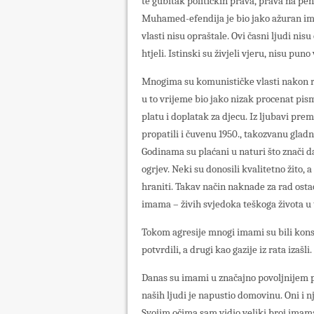
te gubitak političkih prava, prava na penz
Muhamed-efendija je bio jako ažuran imam
vlasti nisu opraštale. Ovi časni ljudi nis
htjeli. Istinski su živjeli vjeru, nisu puno
Mnogima su komunističke vlasti nakon ra
u to vrijeme bio jako nizak procenat pism
platu i doplatak za djecu. Iz ljubavi pre
propatili i čuvenu 1950., takozvanu gladnu
Godinama su plaćani u naturi što znači d
ogrjev. Neki su donosili kvalitetno žito
hraniti. Takav način naknade za rad osta
imama – živih svjedoka teškoga života u 
Tokom agresije mnogi imami su bili kons
potvrdili, a drugi kao gazije iz rata izašli
Danas su imami u značajno povoljnijem po
naših ljudi je napustio domovinu. Oni i 
Svojim očima sam vidio veliki broj imama