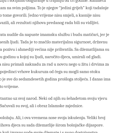
iju i socijalno osiguranje u trajanju od tri godine. Rahmetli
 na svim poljima. To je njegov “jedini grijeh” koji tadašnje
u o tome govorili. Jedno vrijeme nisu smjeli, a kasnije nisu
 vazili, ali rezultati njihova predanog rada bili su vidljivi.
ta nudile da napuste imamsku službu i budu matičari, jer je
enih ljudi. Tada je to značilo materijalnu sigurnost, državnu
ma pozivu i ahmediji većina nije prihvatila. Sa džematlijama su
 godinu u kojoj su ljudi, naročito djeca, umirali od gladi.
a nisu primali naknadu za rad u novcu nego u žitu i drvima za
, a pojedinci vrhove kukuruza od čega su mogli samo stoku
o je sve do sedamdesetih godina prošloga stoljeća. I danas ima
to vrijeme.
tantno uz svoj narod. Neki od njih su šehadetom svoju vjeru
. Sačuvali su svoj, ali i obraz Islamske zajednice.
ložaju. Ali, i ova vremena nose svoja iskušenja. Veliki broj
njihova djeca su sada džematlije širom bošnjačke dijaspore.
 koji izvrsno vode svoje džemate i s puno dostojanstva