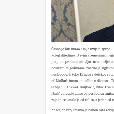
Časno je biti imam. On je uvijek ispred –
kojeg slijedimo. U svim vremenima njegov
potpuno predano obavljati ovu misijsku 
postratnim godinama, značilo je, uglavno
neslobode. U toku Drugog svjetskog rata,
ef. Malkoč, imam i muallim u džematu Pok
Srbljani i Abas-ef. Duljković, Ribić. Ovu č
Nazif-ef. Lonić umro od posljedica ranj
zajednice umrlo je od tifusa, a jedan od 
Značajan broj imama je nakon rata robi