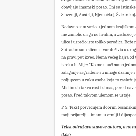
obavljaju imamski posao. Oni su istinsk
Sloveniji, Austriji, Njemačkoj, Švicarskoj
Nedavno sam vazio u jednom krajiškom d
me zamolio da ga ne hvalim, a zaslužio je
ulice i usrećio isto toliko porodica. Bože
Sutradan sam sličnu stvar doživio u dru
na pravi put izveo. Nema većeg hajra o
izreku h. Alije: “Ko me nauči samo jedno
zalaganje sagrađene su mnoge džamije i m
poljupcem u ruku osobe koja to zaslužuje.
Mislim da takva čast i danas, pored nave
posao. Pred takvom ulemom se ustaje.
P. S. Tekst posvećujem dobrim bosanski
moji prijatelji – imami u zemlji i dijaspor
Tekst odražava stavove autora, a ne n
d.o.o.