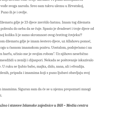
e vođe svoga naroda. Sreo sam takvu ulemu u Hrvatskoj,
. Puno ih je i ovdje.
žematu gdje je 23 djece završilo hatmu. Imam tog džemata
 pohvalu do neba da se čuje. Spasio je dvadeset i troje djece od
 moj kolika li je samo skromnost ovog čestitog čovjeka!?
gom džematu gdje je imam šestero djece, uz Allahovu pomoć,
d toga u časnom imamskom pozivu. Uostalom, podsjećamo i na
m harfu, učinio me je svojim robom”. Uz njihovo nesebično
esdžidi u zemlji i dijaspori. Nekada se poštovanje iskazivalo
 U ruku se ljubio babo, majka, dido, nana, ali i efendija.
denih, pripada i imamima koji s puno ljubavi obavljaju svoj
m imamima. Siguran sam da će se u njemu prepoznati mnogi
i.
užno i stavove Islamske zajednice u BiH – Media centra