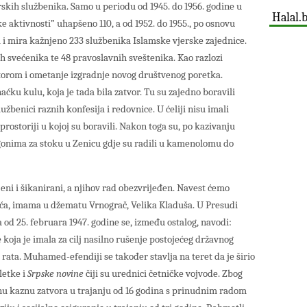
skih službenika. Samo u periodu od 1945. do 1956. godine u
Halal.
ke aktivnosti” uhapšeno 110, a od 1952. do 1955., po osnovu
 i mira kažnjeno 233 službenika Islamske vjerske zajednice.
kih svećenika te 48 pravoslavnih sveštenika. Kao razlozi
torom i ometanje izgradnje novog društvenog poretka.
ćku kulu, koja je tada bila zatvor. Tu su zajedno boravili
lužbenici raznih konfesija i redovnice. U ćeliji nisu imali
 prostoriji u kojoj su boravili. Nakon toga su, po kazivanju
gonima za stoku u Zenicu gdje su radili u kamenolomu do
jeni i šikanirani, a njihov rad obezvrijeđen. Navest ćemo
a, imama u džematu Vrnograč, Velika Kladuša. U Presudi
d 25. februara 1947. godine se, između ostalog, navodi:
 koja je imala za cilj nasilno rušenje postojećeg državnog
rata. Muhamed-efendiji se također stavlja na teret da je širio
letke i
Srpske novine
čiji su urednici četničke vojvode. Zbog
nu kaznu zatvora u trajanju od 16 godina s prinudnim radom