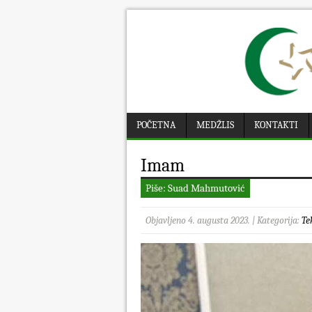
POČETNA
MEDŽLIS
KONTAKTI
Imam
Piše: Suad Mahmutović
Objavljeno 4. augusta 2023. | Kategorija:
Te