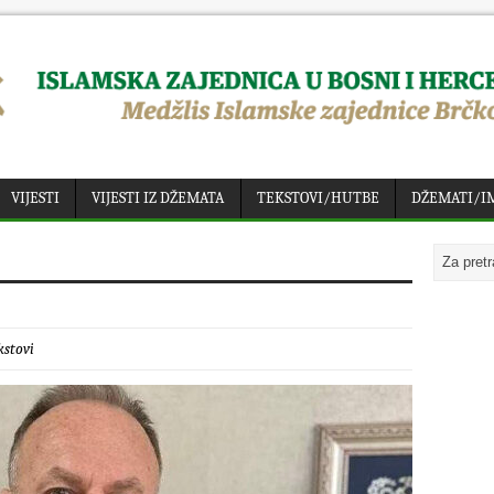
VIJESTI
VIJESTI IZ DŽEMATA
TEKSTOVI/HUTBE
DŽEMATI/I
kstovi