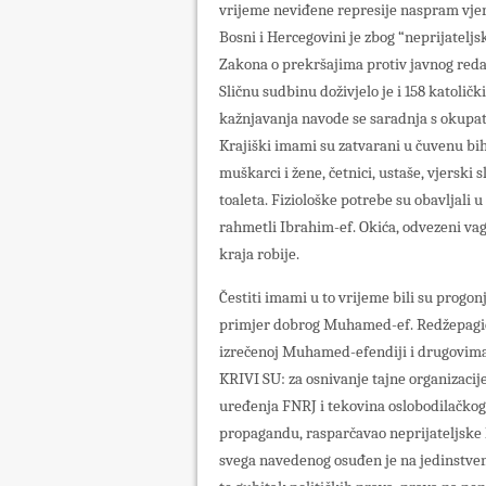
vrijeme neviđene represije naspram vjer
Bosni i Hercegovini je zbog “neprijateljs
Zakona o prekršajima protiv javnog reda
Sličnu sudbinu doživjelo je i 158 katolič
kažnjavanja navode se saradnja s okupa
Krajiški imami su zatvarani u čuvenu biha
muškarci i žene, četnici, ustaše, vjerski s
toaleta. Fiziološke potrebe su obavljali u
rahmetli Ibrahim-ef. Okića, odvezeni va
kraja robije.
Čestiti imami u to vrijeme bili su progon
primjer dobrog Muhamed-ef. Redžepagić
izrečenoj Muhamed-efendiji i drugovima o
KRIVI SU: za osnivanje tajne organizacije
uređenja FNRJ i tekovina oslobodilačkog 
propagandu, rasparčavao neprijateljske 
svega navedenog osuđen je na jedinstve