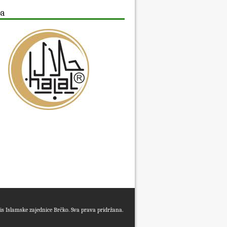
ba
s Islamske zajednice Brčko. Sva prava pridržana.