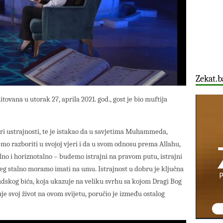
Zekat.b
tovana u utorak 27, aprila 2021. god., gost je bio muftija
jeri ustrajnosti, te je istakao da u savjetima Muhammeda,
mo razboriti u svojoj vjeri i da u svom odnosu prema Allahu,
lno i horiznotalno – budemo istrajni na pravom putu, istrajni
jeg stalno moramo imati na umu. Istrajnost u dobru je ključna
judskog bića, koja ukazuje na veliku svrhu sa kojom Dragi Bog
uje svoj život na ovom svijetu, poručio je između ostalog