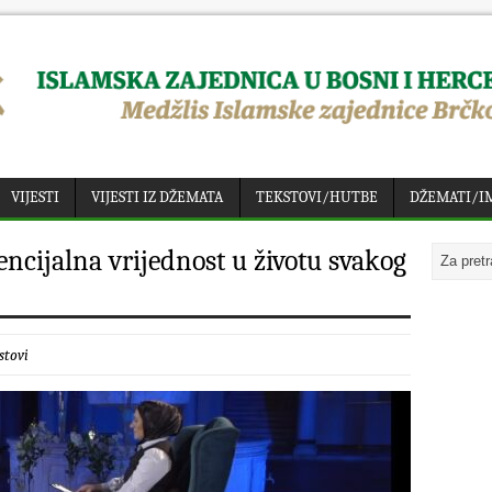
VIJESTI
VIJESTI IZ DŽEMATA
TEKSTOVI/HUTBE
DŽEMATI/I
sencijalna vrijednost u životu svakog
stovi