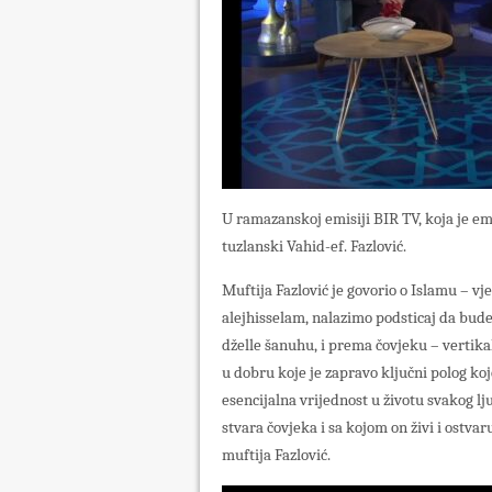
U ramazanskoj emisiji BIR TV, koja je emi
tuzlanski Vahid-ef. Fazlović.
Muftija Fazlović je govorio o Islamu – v
alejhisselam, nalazimo podsticaj da bude
dželle šanuhu, i prema čovjeku – vertika
u dobru koje je zapravo ključni polog ko
esencijalna vrijednost u životu svakog l
stvara čovjeka i sa kojom on živi i ostvar
muftija Fazlović.