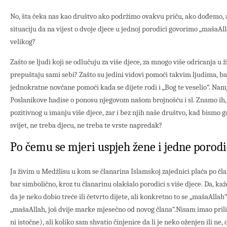
No, šta čeka nas kao društvo ako podržimo ovakvu priču, ako dođemo, a
situaciju da na vijest o dvoje djece u jednoj porodici govorimo „mašaAl
velikog?
Zašto se ljudi koji se odlučuju za više djece, za mnogo više odricanja u ž
prepuštaju sami sebi? Zašto su jedini vidovi pomoći takvim ljudima, bar
jednokratne novčane pomoći kada se dijete rodi i „Bog te veselio“. N
Poslanikove hadise o ponosu njegovom našom brojnošću i sl. Znamo ih, al
pozitivnog u imanju više djece, zar i bez njih naše društvo, kad bismo ga 
svijet, ne treba djecu, ne treba te vrste napredak?
Po čemu se mjeri uspjeh žene i jedne porod
Ja živim u Medžlisu u kom se članarina Islamskoj zajednici plaća po čl
bar simbolično, kroz tu članarinu olakšalo porodici s više djece. Da, 
da je neko dobio treće ili četvrto dijete, ali konkretno to se „mašaAllah
„mašaAllah, još dvije marke mjesečno od novog člana“.Nisam imao pril
ni istočne), ali koliko sam shvatio činjenice da li je neko oženjen ili ne, d