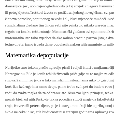
današnjice, jer , uobičajeno gledano šta je taj čovjek i njegova hanuma
ili petog djeteta.Troškovi života se podižu za jednog novog člana, svi pa
članova porodice, poput onog za vodu i sl., idući mjesec će mu doći uve
standardima gledano tim činom sebi nije priskrbio nikakvu sreću i na
tegobe na ionako teško stanje. Matematički gledano ovi spomenuti krit
matematika isto tako svjedoči da ako milion bračnih parova (što je dva
jedno dijete, jasno ispada da se populacija nakon njih smanjuje na mili
Matematika depopulacije
Nerijetko smo tokom prošle agresije pisali i voljeli čitati o majkama čiji
Hercegovinu. Bilo je i onih teških životnih priča gdje su te majke za o
sinova. Zanimljivo je da u takvim i sličnim situacijama niko toj „sirotinji
kuće 5, a iz druge ima samo dvoje, pa ne treba svih pet da bude u rovu j
redu da svaka majka da za odbranu isto. Nisu ovo lijepi primjeri, tešk
mozak bježi od njih.Teško će takva porodica smoći snage da fakultetsk
troje, četvero ili petero djece, pa je i to argument koji ide u prilog onoj 
škole ne čeka ih svijetla budućnost ni u starijim godinama njihovog živ