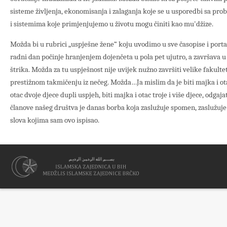
sisteme življenja, ekonomisanja i zalaganja koje se u usporedbi sa pr
i sistemima koje primjenjujemo u životu mogu činiti kao mu'džize.
Možda bi u rubrici „uspješne žene“ koju uvodimo u sve časopise i portale
radni dan počinje hranjenjem dojenčeta u pola pet ujutro, a završava 
štrika. Možda za tu uspješnost nije uvijek nužno završiti velike fakult
prestižnom takmičenju iz nečeg. Možda…Ja mislim da je biti majka i ota
otac dvoje djece dupli uspjeh, biti majka i otac troje i više djece, odgaja
članove našeg društva je danas borba koja zaslužuje spomen, zaslužuje
slova kojima sam ovo ispisao.