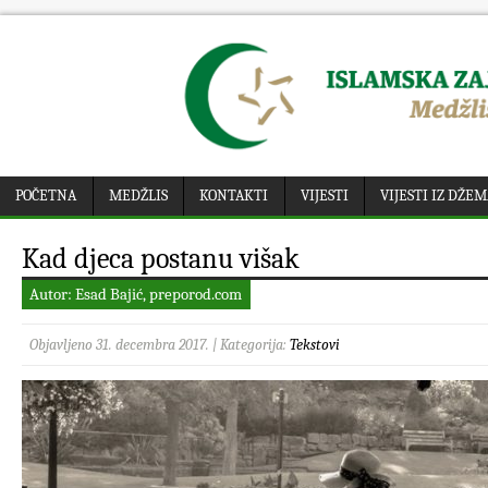
POČETNA
MEDŽLIS
KONTAKTI
VIJESTI
VIJESTI IZ DŽE
Kad djeca postanu višak
Autor: Esad Bajić, preporod.com
Objavljeno 31. decembra 2017. | Kategorija:
Tekstovi