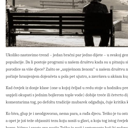
Ukoliko nastavimo trend – jedan bračni par jedno dijete – u svakoj ge
populacije. Da li postoje programi u našem društvu kada su u pitanju si
porodice sa više djece? Zašto se „uspješnom ženom“ u našem društvu n
počinje hranjenjem dojenčeta u pola pet ujutro, a završava u akšam ku
Kad čovjek iz donje klase (one u kojoj čeljad u redu stoje u hodniku pr
uspjeli okupati s jednim bojlerom tople vode) dobije treće ili četvrto di
komentarima tog, po defoltu tradicije mubarek odgađaja, čuje kritika k
Ko biva, glup je i neodgovoran, nema para, a rađa djecu. Teško je tu os
a opet je još teže objasniti tezu koju nosiš u glavi, a koja tog istog čov
borce, kičmu i snagu ove nacije.Teško je naći i argumente koji bi zadov