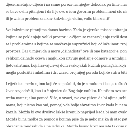
djece, značajno utječu i na same poreze na njegov dohodak pa time i na 
se bave ovim pitanjem i da li je ovo o čem govorim problem meni što n
ili je zaista problem onakav kakvim ga vidim, volio bih znati?
Svakakvim se pitanjima danas bavimo. Kada je vjerska misao u pitanju 
kojima se poklanjaju veliki prostori i o čijem se raspravljanju troši d
se i problemima s kojima se suočavaju supružnici koji odluče imati troje
prostora. Bar u mjeri da u moru „džihadista“ ove ili one kategorije, p
velikom džihadu očeva i majki koji žrtvuju godišnje odmore u Antaliji 
ljetovalištima, koji lišavaju svoj dom svakojakih kućnih pomagala, koji 
mogla poslužiti i mlađima i dr., zarad brojnijeg poroda koji će sutra bit
I rijetki su među njima koji će se požaliti, da je s mukom i last, s teško
život osvjedočili, kao i u činjenicu da Bog daje nafaku. Ne pišem ovo s
treba materijalno pomoć. Više, u stvari, sve ovo pišem da bi njima, se
nama, koji nismo kao oni, pomoglo da bolje shvatimo život kada bi nam s
kazala. Možda bi ovo društvo lakše krenulo naprijed kada bi nam ovakvi 
Možda bi na molbe za pomoć u kojima piše da je neko majka ili otac pet
obraćanje mudžahida a ne jadnika. Možda bismo kroz posjete takvim p