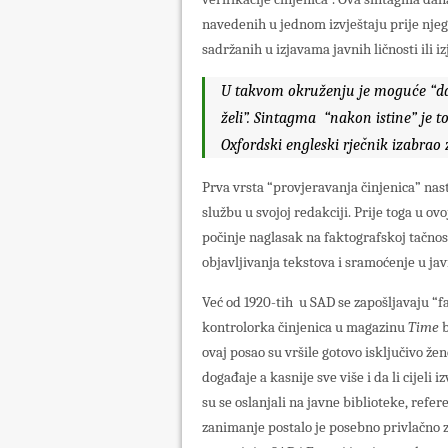
navedenih u jednom izvještaju prije njeg
sadržanih u izjavama javnih ličnosti ili i
U takvom okruženju je moguće “da 
želi”. Sintagma “nakon istine” je to
Oxfordski engleski rječnik izabrao z
Prva vrsta “provjeravanja činjenica” nas
službu u svojoj redakciji. Prije toga u ov
počinje naglasak na faktografskoj tačnost
objavljivanja tekstova i sramoćenje u jav
Već od 1920-tih u SAD se zapošljavaju “fa
kontrolorka činjenica u magazinu
Time
b
ovaj posao su vršile gotovo isključivo že
događaje a kasnije sve više i da li cijeli 
su se oslanjali na javne biblioteke, refe
zanimanje postalo je posebno privlačno za