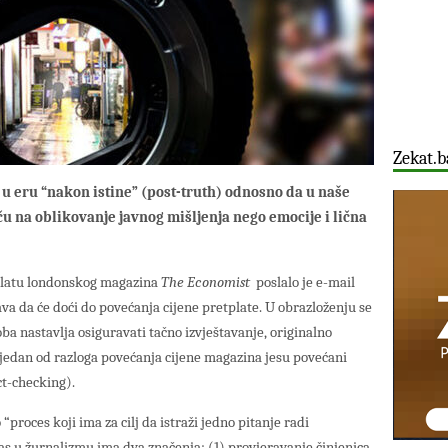
Zekat.b
 u eru “nakon istine” (post-truth) odnosno da u naše
u na oblikovanje javnog mišljenja nego emocije i lična
tplatu londonskog magazina
The Economist
poslalo je e-mail
va da će doći do povećanja cijene pretplate. U obrazloženju se
oba nastavlja osiguravati tačno izvještavanje, originalno
a jedan od razloga povećanja cijene magazina jesu povećani
ct-checking).
“proces koji ima za cilj da istraži jedno pitanje radi
nas u žurnalizmu ima dva značenja: (1) provjeravanje činjenica