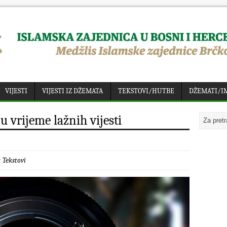
VIJESTI
VIJESTI IZ DŽEMATA
TEKSTOVI/HUTBE
DŽEMATI/I
 u vrijeme lažnih vijesti
:
Tekstovi