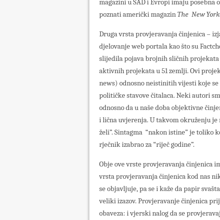
magazini u SAD i Evropi imaju posebna od
poznati američki magazin
The
New York
Druga vrsta provjeravanja činjenica – izj
djelovanje web portala kao što su Factch
slijedila pojava brojnih sličnih projekat
aktivnih projekata u 51 zemlji. Ovi proje
news) odnosno neistinitih vijesti koje se
političke stavove čitalaca. Neki autori s
odnosno da u naše doba objektivne činje
i lična uvjerenja. U takvom okruženju je
želi”. Sintagma “nakon istine” je toliko k
rječnik izabrao za “riječ godine”.
Obje ove vrste provjeravanja činjenica i
vrsta provjeravanja činjenica kod nas ni
se objavljuje, pa se i kaže da papir svaš
veliki izazov. Provjeravanje činjenica p
obaveza: i vjerski nalog da se provjerava