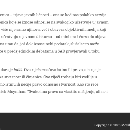
enica – izjava javnih ličnosti – ona se kod nas polahko razvija.
jenica koje se iznose odnosi se na svakog ko učestvuje u javnom
o više nije samo njihova, već i obaveza objektivnih medija koji
oji učestvuju u javnom diskursu – od minbera i ćursa do objava
a umu da, još dok iznose neki podatak, slušalac to može
nike u predsjedničkim debatama u SAD provjeravali u toku
ulara je
hakk
. Ova riječ označava istinu ili pravo, a iz nje je
a stvarnost ili činjenica. Ove riječi trebaju biti vodilje u
 istinu ili nečije pravo odnosno stvarnost. Kao što reče
ick Moynihan: “Svako ima pravo na vlastito mišljenje, ali ne i
Copyright © 2026 Medžli