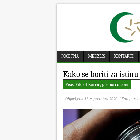
POČETNA
MEDŽLIS
KONTAKTI
Kako se boriti za istinu
Piše: Fikret Karčić, preporod.com
Objavljeno 17. septembra 2020. | Kategorija