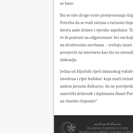
se bave.
Što se tiče druge vrste provjeravanja činj
Potreba da se vodi računa o tačnosti čin
životu naše države i vjerske zajednice. T
će ih pozivati na odgovornost. Svi oni k
na društvenim mrežama – trebaju imati n
provjeriti na internetu kao što su učes
diskusija.
Jedna od ključnih riječi islamskog vokab
izvedena i riječ
hakikat
koja znači istinsk
našem javnom diskursu: da ne povrijedimo
američki državnik i diplomata Danel Patr
na vlastite činjenice”.