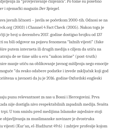
jeljenja za “provjeravanje činjenica”. Po tome su posebno
er
i njemački magazin
Der Spiegel.
ava javnih ličnosti – javila se početkom 2000-tih. Odnosi se na
eck.org (2003) i Channel 4 Fact Check (2005). Nakon toga je
a čiji je broj u decembru 2017. godine dostigao brojku od 137
kti su bili odgovor na pojavu fenomena “lažnih vijesti” (fake
 šire putem interneta ili drugih medija s ciljem da utiču na
matraju de se time ušlo u eru “nakon istine” (post-truth)
nice manje utiču na oblikovanje javnog mišljenja nego emocije
 moguće “da svako odabere podatke i izvede zaključak koji god
orištena u javnosti da ju je 2016. godine Oxfordski engleski
maju punu relevantnost za nas u Bosni i Hercegovini. Prva
kada nije dostigla nivo respektabilnih zapadnih medija. Svašta
ta trpi. U tom smislu pred medijima Islamske zajednice stoji
rije objavljivanja za muslimanske novinare je dvostruka
ju vijesti (Kur'an, el-Hudžurat 49:6) i zahtjev profesije kojom