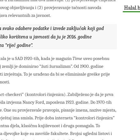
Halal.
ovog objavljivanja i (2) provjeravanje tačnosti navoda
zjava relevantnih za javnost.
svako odabere podatke i izvede zaključak koji god
liko korištena u javnosti da ju je 2016. godine
a “riječ godine”.
tala je u SAD 1920-tih, kada je magazin
Time
uveo posebnu
oj zemlji je dominirao “žuti žurnalizam”. Od 1900. godine
i izvještaja. To je urađeno da bi se eliminisale greške prije
nosti.
ct-checkeri” (kontrolori činjenica). Zabilježeno je da je prva
ila izvjesna Nancy Ford, zaposlena 1923. godine. Do 1970-tih
ne. One su provjeravale pravopis, pisanje imena, nazive mjesta,
izvještaj ima smisla. Prije doba interneta “kontrolori činjenica”
rentna djela, klasičnu književnost i druga pomagala. To
 djevojke koje su završile fakultete. Brojni ugledni listovi i