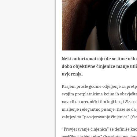
Neki autori smatraju de se time ušlo
doba objektivne činjenice manje utič
uvjerenja.
Krajem prošle godine odjeljenje za pre
svojim pretplatnicima kojim ih obavješta
navodi da urednički tim koji broji 215 os
mišljenje i elegantno pisanje. Kaže se d
zahtjevi za “provjeravanje činjenica” (fa
“Provjeravanje činjenica” se definiše kao 
verifikacije činjenica”. Ova sintagma da