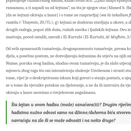
pojašnjenje razmatranog hadisa, kazao svom ocu: „Ljudi imaju epilept
ramazanu, a ti napadi su od šejtana“, na šta je njegov otac/Ahmed b. Ha
[da se šejtani okivaju u lance] i o tome ne raspravljaj (
wa lā takallam f
rasāilu l-ʻUtaymīn
, 20/75.); g) šejtani se doslovno stavljaju u okove, a
drugih razloga, poput zlih duša, ružnih navika i ljudskih šejtana. Ovo
značenja, pored ostalih, navodi i El-Kurtubī (El-Kurtubī,
Al-Mufhim
, 3
Od svih spomenutih tumačenja, drugospomenuto tumačenje, prema koj
djela, a posebno postom, ne dozvoljavaju šejtanima da utječu na njih
Naime, poruka ovog hadisa, shodno ovom tumačenju, je da slabi utjecaj
mjesecu zbog toga što oni intenziviraju služenje Uzvišenom i strasti sta
tome, riječ je o deskriptivnom iskazu koji govori o stanju postača, a nj
se u tome da vjernike potakne na djelovanje, a ne da ih instruira da vj
okivaju u lance neovisno o čovjekovom angažmanu.
Šta šejtan u ovom hadisu (može) označava(ti)? Drugim riječima,
hadisima nužno odnosi samo na džinne/duhovna bića stvorena 
navraćaju na zlo ili se može odnositi i na nešto drugo?