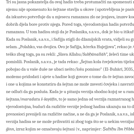
Tri su jasna pokazatelja da ovaj hadis treba protumačiti na spomenuti 
njemu nije spomenuto ko šejtane stavlja u okove (upotrebljena je pasiv
da iskustvo potvrđuje da u mjesecu ramazanu zlo ne jenjava, izuzev ko
dobrih djela bore protiv njega. Pored toga, vjerodostojan hadis potvrđu
ramazanu. U tom hadisu stoji da je Poslanika, s.a.v.s., dok je bio u itikaf
Kada su Poslanik, s.a.v.s., i Safijja stigli do džamijskih vrata, vidjeli su 
selam. „Polahko, vas dvojica. Ovo je Safijja, kćerka Hujejjova“, rekao je. 
teško zbog toga, pa su rekli: „Slava Allahu/
Subḥānallāh
“, želeći time u
pomislili. Poslanik, s.a.v.s., je tada rekao: „Šejtan kola čovjekovim tijel
pobojao da u vaše duše ne ubaci nešto/lošu pomisao“ (El-Buhārī, 2035
možemo pridodati i ajete u hadise koji govore o tome da će šejtan zavod
i one u kojima se konstatira da šejtan ne može zavesti čovjeka i navrati
ne odluči da ga posluša. Kada je u pitanju verzija shodno kojoj se u r
šejtana/
maradatu š-šayāṭīn
, to je samo jedna od verzija razmatranog h
vjerodostojna, budući da različite verzije jednog hadisa ukazuju na to da
prenosioci prenijeli na različite načine, a ne da ga je Poslanik, s.a.v.s., 
verzija hadisa se ne može prihvatiti ni zbog toga što se u nekim verzij
ǧinn
, izraz kojim se označavaju šejtani (v., naprimjer:
Ṣaḥīḥu Ibn Ḥibb