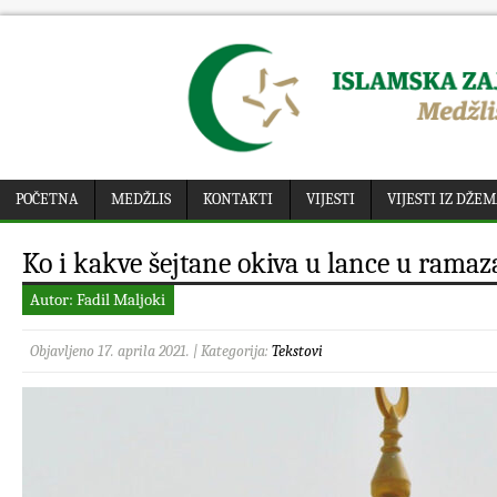
POČETNA
MEDŽLIS
KONTAKTI
VIJESTI
VIJESTI IZ DŽE
Ko i kakve šejtane okiva u lance u rama
Autor: Fadil Maljoki
Objavljeno 17. aprila 2021. | Kategorija:
Tekstovi