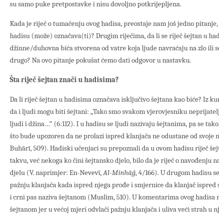
su samo puke pretpostavke i nisu dovoljno potkrijepljena.
Kada je riječ o tumačenju ovog hadisa, preostaje nam još jedno pitanje, 
hadisu (može) označava(ti)? Drugim riječima, da li se riječ šejtan u h
džinne/duhovna bića stvorena od vatre koja ljude navraćaju na zlo ili s
drugo? Na ovo pitanje pokušat ćemo dati odgovor u nastavku.
Šta riječ šejtan znači u hadisima?
Da li riječ šejtan u hadisima označava isključivo šejtana kao biće? Iz k
da i ljudi mogu biti šejtani: „Tako smo svakom vjerovjesniku neprijatelj
ljudi i džina…“ (6:112). I u hadisu se ljudi nazivaju šejtanima, pa se tako
što bude upozoren da ne prolazi ispred klanjača ne odustane od svoje 
Buhārī, 509). Hadiski učenjaci su prepoznali da u ovom hadisu riječ še
takvu, već nekoga ko čini šejtansko djelo, bilo da je riječ o navođenju
djelu (V. naprimjer: En-Nevevī,
Al-Minhāǧ
, 4/166). U drugom hadisu se
pažnju klanjača kada ispred njega prođe i smjernice da klanjač ispred 
i crni pas naziva šejtanom (Muslim, 510). U komentarima ovog hadisa n
šejtanom jer u većoj mjeri odvlači pažnju klanjača i uliva veći strah u 