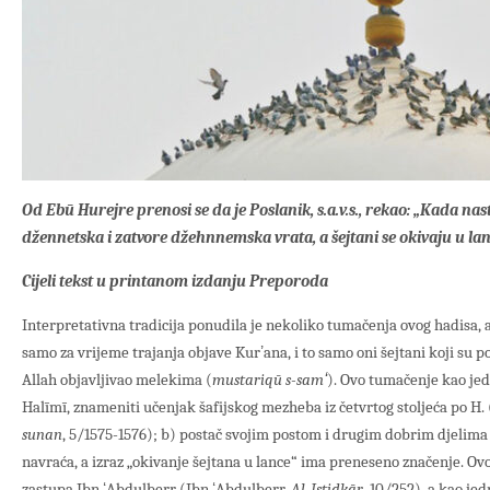
Od Ebū Hurejre prenosi se da je Poslanik, s.a.v.s., rekao: „Kada na
džennetska i zatvore džehnnemska vrata, a šejtani se okivaju u lan
Cijeli tekst u printanom izdanju Preporoda
Interpretativna tradicija ponudila je nekoliko tumačenja ovog hadisa, a t
samo za vrijeme trajanja objave Kurʼana, i to samo oni šejtani koji su po
Allah objavljivao melekima (
mustariqū s-samʻ
). Ovo tumačenje kao je
Halīmī, znameniti učenjak šafijskog mezheba iz četvrtog stoljeća po H. 
sunan
, 5/1575-1576); b) postač svojim postom i drugim dobrim djelima 
navraća, a izraz „okivanje šejtana u lance“ ima preneseno značenje. Ovo
zastupa Ibn ʻAbdulberr (Ibn ʻAbdulberr,
Al-Istidkār
, 10/252), a kao je