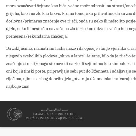
mora označavati šejtane kao bića, već se može odnositi na strasti/ono š
grijeha, kao i na zlo kao takvo. Prema tome, ako prihvatimo da su zao dž
doslovna/primarna značenje ove riječi, onda su neko ili nešto što posjed
djelo, neko ili nešto što navraća na zlo te zlo kao takvo i sve što ima n
prenesena/sekundarna značenja.
Da zaključimo, razmatrani hadis može i da opisuje stanje vjernika u r
njegovih svekolikih plodova „okiva u lance“ šejtane, bilo da je riječ o 
značenju strasti/onoga što navodi na zlo ili šejtanima kao simbolu zla i
oni koji istinski poste, pripravljaju sebi put do Dženneta i udaljavaj
riječima, njima se zbog dobrih djela „otvaraju džennetska i zatvaraju 
najbolje zna!