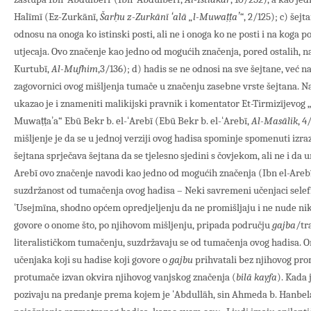
Halīmī (Ez-Zurkānī,
Šarḥu z-Zurkānī ʻalā „l-Muwaṭṭaʼ“
, 2/125); c) šej
odnosu na onoga ko istinski posti, ali ne i onoga ko ne posti i na koga p
utjecaja. Ovo značenje kao jedno od mogućih značenja, pored ostalih, na
Kurtubī,
Al-Mufhim
,3/136); d) hadis se ne odnosi na sve šejtane, već n
zagovornici ovog mišljenja tumače u značenju zasebne vrste šejtana. Na
ukazao je i znameniti malikijski pravnik i komentator Et-Tirmizījevog 
Muwaṭṭaʼa“ Ebū Bekr b. el-ʻArebī (Ebū Bekr b. el-ʻArebī,
Al-Masālik
, 
mišljenje je da se u jednoj verziji ovog hadisa spominje spomenuti izra
šejtana sprječava šejtana da se tjelesno sjedini s čovjekom, ali ne i da un
Arebī ovo značenje navodi kao jedno od mogućih značenja (Ibn el-Areb
suzdržanost od tumačenja ovog hadisa – Neki savremeni učenjaci selefi
ʻUsejmīna, shodno općem opredjeljenju da ne promišljaju i ne nude nik
govore o onome što, po njihovom mišljenju, pripada području
gajba
/tr
literalističkom tumačenju, suzdržavaju se od tumačenja ovog hadisa. O
učenjaka koji su hadise koji govore o
gajbu
prihvatali bez njihovog prom
protumače izvan okvira njihovog vanjskog značenja (
bilā kayfa
). Kada 
pozivaju na predanje prema kojem je ʻAbdullāh, sin Ahmeda b. Hanbela