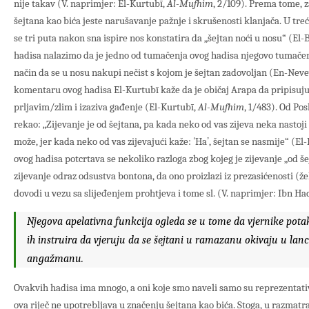
nije takav (V. naprimjer: El-Kurtubī,
Al-Mufhim
, 2/109). Prema tome, 
šejtana kao bića jeste narušavanje pažnje i skrušenosti klanjača. U tr
se tri puta nakon sna ispire nos konstatira da „šejtan noći u nosu“ (E
hadisa nalazimo da je jedno od tumačenja ovog hadisa njegovo tumače
način da se u nosu nakupi nečist s kojom je šejtan zadovoljan (En-Neve
komentaru ovog hadisa El-Kurtubī kaže da je običaj Arapa da pripisuju 
prljavim/zlim i izaziva gađenje (El-Kurtubī,
Al-Mufhim
, 1/483). Od Posl
rekao: „Zijevanje je od šejtana, pa kada neko od vas zijeva neka nastoji
može, jer kada neko od vas zijevajući kaže: ʻHaʼ, šejtan se nasmije“ (
ovog hadisa potcrtava se nekoliko razloga zbog kojeg je zijevanje „od šej
zijevanje odraz odsustva bontona, da ono proizlazi iz prezasićenosti (žel
dovodi u vezu sa slijeđenjem prohtjeva i tome sl. (V. naprimjer: Ibn Ha
Njegova apelativna funkcija ogleda se u tome da vjernike pota
ih instruira da vjeruju da se šejtani u ramazanu okivaju u la
angažmanu.
Ovakvih hadisa ima mnogo, a oni koje smo naveli samo su reprezentativ
ova riječ ne upotrebljava u značenju šejtana kao bića. Stoga, u razmat