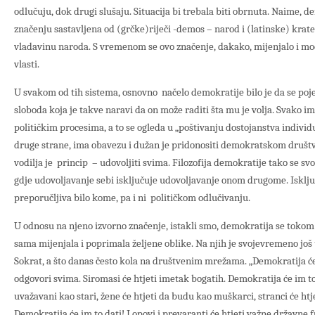
odlučuju, dok drugi slušaju. Situacija bi trebala biti obrnuta. Naime,
značenju sastavljena od (grčke)riječi -demos – narod i (latinske) krate
vladavinu naroda. S vremenom se ovo značenje, dakako, mijenjalo i mo
vlasti.
U svakom od tih sistema, osnovno načelo demokratije bilo je da se poj
sloboda koja je takve naravi da on može raditi šta mu je volja. Svako im
političkim procesima, a to se ogleda u „poštivanju dostojanstva individu
druge strane, ima obavezu i dužan je pridonositi demokratskom društv
vodilja je princip – udovoljiti svima. Filozofija demokratije tako se svo
gdje udovoljavanje sebi isključuje udovoljavanje onom drugome. Isključ
preporučljiva bilo kome, pa i ni političkom odlučivanju.
U odnosu na njeno izvorno značenje, istakli smo, demokratija se tokom 
sama mijenjala i poprimala željene oblike. Na njih je svojevremeno još 
Sokrat, a što danas često kola na društvenim mrežama. „Demokratija će 
odgovori svima. Siromasi će htjeti imetak bogatih. Demokratija će im to
uvažavani kao stari, žene će htjeti da budu kao muškarci, stranci će htj
Demokratija će im to dati! Lopovi i prevaranti će htjeti važne državne f