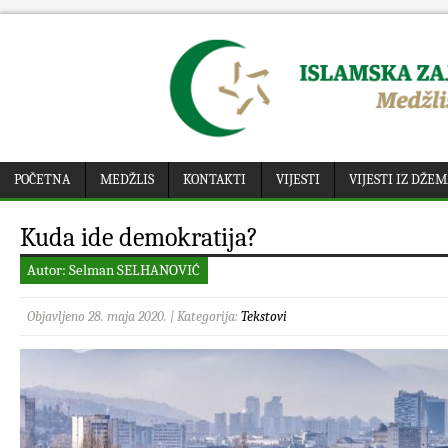
POČETNA
MEDŽLIS
KONTAKTI
VIJESTI
VIJESTI IZ DŽE
Kuda ide demokratija?
Autor: Selman SELHANOVIĆ
Objavljeno 28. maja 2020. | Kategorija:
Tekstovi