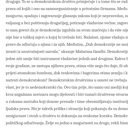
drugoga. To se u demokratskom društvu primjećuje i u tome što se radn
prava od kojih i ono na samoorganiziranje u privatnim firmama. Među
zasigurno, spadaju i zagovaranje glasanja zakona koji je nepravedan, 
valjanog a bez poštivanja drugačijeg, poticanje vladavine većine, zagov
to nam govori da je demokratija izgubila na svom značenju i da više ni
nije bar u tolikoj mjeri u kojoj bi trebala biti. Nažalost, njome vladaju m
pravo da odlučuju o njima i za njih. Međutim, „Duh demokratije ne mo
izrasti iz unutrašnjosti naroda,“ ukazuje Mahatma Gandhi. Demokratija 
jedne niti smije biti instrument vladavine jednih nad drugima. Kakva bi
svoje građane, ne zastupa njihova prava, otima više nego što daje, ili ub
prijeti atomskom bombom, dok tenkovima i bagerima otima zemlju i k
nazvati demokratskom? Demokratskim društvima u osnovi ne trebaju ni
vlast, jer je to nedemokratski čin. Ovo tim prije, što samo oni mediji koj
kroz angažman novinara mogu djelovati i biti tumači društvene stvarno
u rukama moćnika koji donose presude i time obesmišljavaju instituci
ljudska prava. Niz je takvih prilika i situacija koji pokazuju da su demo
nesigurnost i strah u društvu to dokazuju na svakome koraku. Demokrat
političkog odlučivanja. Želje su jedno a mogućnosti su drugo, rekli bi