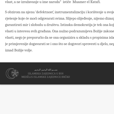
vlast, a ne izražavanje u ime naroda“ ističe Muamer el Katafi.
S obzirom na njenu ‘defektnost’, instrumentalizaciju i korištenje u svoj
rješenje koje će moći odgovarati svima. Slijepo slijeđenje, nijemo diza
garantirati mir i slobodu u društvu. Istinska demokratija je tek ona 
vlasti u interesu svih građana. Ona nužno podrazumijeva Božije zakone
vlasti, nego je preporučio da se ona organizira u skladu s propisima is
je primjerenije dogavarati se i ono što se dogovori sprovesti u djelo, n
iznad Božije volje.