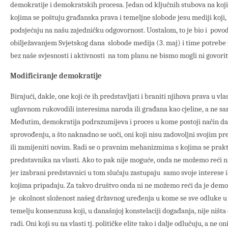
demokratije i demokratskih procesa. Jedan od ključnih stubova na koji
kojima se poštuju građanska prava i temeljne slobode jesu mediji koji,
podsjećaju na našu zajedničku odgovornost. Uostalom, to je bio i povod
obilježavanjem Svjetskog dana slobode medija (3. maj) i time potrebe z
bez naše svjesnosti i aktivnosti na tom planu ne bismo mogli ni govoriti, 
Modificiranje demokratije
Birajući, dakle, one koji će ih predstavljati i braniti njihova prava u vla
uglavnom rukovodili interesima naroda ili građana kao cjeline, a ne sa
Međutim, demokratija podrazumijeva i proces u kome postoji način da
sprovođenju, a što naknadno se uoči, oni koji nisu zadovoljni svojim p
ili zamijeniti novim. Radi se o pravnim mehanizmima s kojima se prakt
predstavnika na vlasti. Ako to pak nije moguće, onda ne možemo reći n
jer izabrani predstavnici u tom slučaju zastupaju samo svoje interese il
kojima pripadaju. Za takvo društvo onda ni ne možemo reći da je demo
je okolnost složenost našeg državnog uređenja u kome se sve odluke u
temelju konsenzusa koji, u današnjoj konstelaciji događanja, nije ništa
radi. Oni koji su na vlasti tj. političke elite tako i dalje odlučuju, a ne on