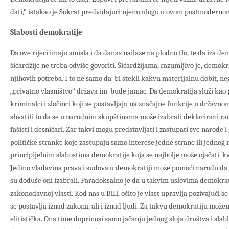
dati,“ istakao je Sokrat predviđajući njenu ulogu u ovom postmoderno
Slabosti demokratije
Da ove riječi imaju smisla i da danas nailaze na plodno tlo, te da iza d
šićardžije ne treba odviše govoriti. Šićardžijama, razumljivo je, demokra
njihovih potreba. I to ne samo da bi stekli kakvu materijalnu dobit, ne
„privatno vlasništvo“ država im bude jamac. Da demokratija služi kao
kriminalci i zločinci koji se postavljaju na značajne funkcije u držav
shvatiti to da se u narodnim skupštinama može izabrati deklarirani radika
fašisti i desničari. Zar takvi mogu predstavljati i zastupati sve narode i
političke stranke koje zastupaju samo interese jedne strane ili jednog 
principijelnim slabostima demokratije koja se najbolje može ojačati 
Jedino vladavina prava i sudova u demokratiji može pomoći narodu da u
su doduše oni izabrali. Paradoksalno je da u takvim uslovima demokrat
zakonodavnoj vlasti. Kod nas u BiH, očito je vlast upravlja pozivajući 
se postavlja iznad zakona, ali i iznad ljudi. Za takvu demokratiju možem
elitistička. Ona time doprinosi samo jačanju jednog sloja društva i sla