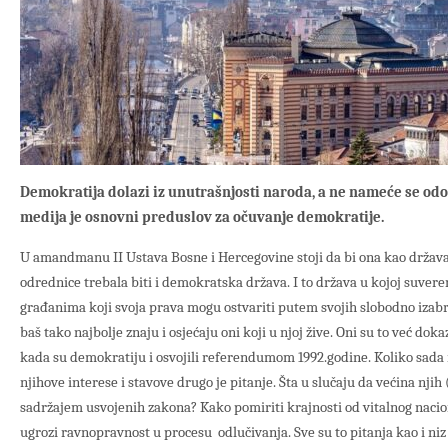
Demokratija dolazi iz unutrašnjosti naroda, a ne nameće se odo
medija je osnovni preduslov za očuvanje demokratije.
U amandmanu II Ustava Bosne i Hercegovine stoji da bi ona kao država,
odrednice trebala biti i demokratska država. I to država u kojoj suver
građanima koji svoja prava mogu ostvariti putem svojih slobodno izabra
baš tako najbolje znaju i osjećaju oni koji u njoj žive. Oni su to već d
kada su demokratiju i osvojili referendumom 1992.godine. Koliko sada 
njihove interese i stavove drugo je pitanje. Šta u slučaju da većina njih 
sadržajem usvojenih zakona? Kako pomiriti krajnosti od vitalnog nacion
ugrozi ravnopravnost u procesu odlučivanja. Sve su to pitanja kao i niz d