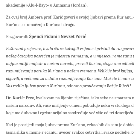
akademije »Alu-l-Bayt« u Ammanu (Jordan).
Za ovaj broj Ambera prof. Karić govori o svojoj ljubavi prema Kur'anu
Kur'ana, o tumačenju Kur'ana i drugo.
Razgovarali:
Špendi Fidani i Nevzet Porić
Poštovani profesore, hvala što se izdvojili vrijeme i pristali da razgov
našeg časopisa posvećen je mjesecu ramaznu, a u mjesecu ramazanu po
najpoznatiji mufesir u našem narodu, preveli Kur'an, stoga smo odluč
razumijevanju poruka Kur'ana u našem vremenu. Veliki je broj knjiga, 
objavili, a većinom su u duhu razumijevanja Kur'ana. Možete li nam z
Vas rodila ljubav prema Kur'anu, odnosno proučavanju Božije Riječi?
Dr. Karić
: Prvo, hvala vam na lijepim riječima, iako sebe ne smatram
našem narodu«. Ali, vaše mišljenje o meni pobuđuje neku vrstu duga d
koje me duhovno i egzistencijalno saodređuje već više od tri desetljeća.
Kad je posrijedi moja ljubav prema Kur'anu, rekao bih da sam je dobio 
jasna slika u mome sjećanju: uvečer svakog četvrtka i svake nedjelje, p