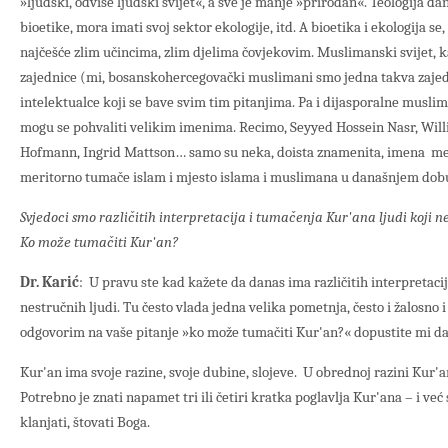
»ljudski, odviše ljudski svijet«, a sve je manje »prirodan«. Teologija d
bioetike, mora imati svoj sektor ekologije, itd. A bioetika i ekologija se
najčešće zlim učincima, zlim djelima čovjekovim. Muslimanski svijet, 
zajednice (mi, bosanskohercegovački muslimani smo jedna takva zaje
intelektualce koji se bave svim tim pitanjima. Pa i dijasporalne musl
mogu se pohvaliti velikim imenima. Recimo, Seyyed Hossein Nasr, Wil
Hofmann, Ingrid Mattson… samo su neka, doista znamenita, imena m
meritorno tumače islam i mjesto islama i muslimana u današnjem dob
Svjedoci smo različitih interpretacija i tumačenja Kur'ana ljudi koji
Ko može tumačiti Kur'an?
Dr. Karić
: U pravu ste kad kažete da danas ima različitih interpretaci
nestručnih ljudi. Tu često vlada jedna velika pometnja, često i žalosno i
odgovorim na vaše pitanje »ko može tumačiti Kur'an?« dopustite mi da
Kur'an ima svoje razine, svoje dubine, slojeve. U obrednoj razini Kur'a
Potrebno je znati napamet tri ili četiri kratka poglavlja Kur'ana – i v
klanjati, štovati Boga.