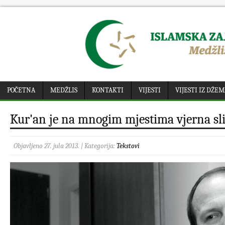
POČETNA
MEDŽLIS
KONTAKTI
VIJESTI
VIJESTI IZ DŽE
Kur'an je na mnogim mjestima vjerna s
Objavljeno 27. jula 2013. | Kategorija:
Tekstovi