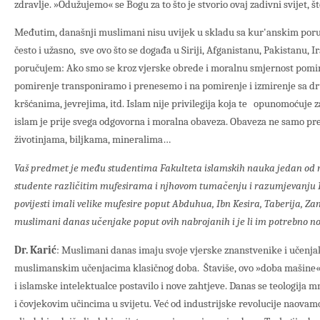
zdravlje. »Odužujemo« se Bogu za to što je stvorio ovaj zadivni svijet, š
Međutim, današnji muslimani nisu uvijek u skladu sa kur'anskim poru
često i užasno, sve ovo što se događa u Siriji, Afganistanu, Pakistanu, 
poručujem: Ako smo se kroz vjerske obrede i moralnu smjernost pomiri
pomirenje transponiramo i prenesemo i na pomirenje i izmirenje sa d
kršćanima, jevrejima, itd. Islam nije privilegija koja te opunomoćuje 
islam je prije svega odgovorna i moralna obaveza. Obaveza ne samo pre
životinjama, biljkama, mineralima…
Vaš predmet je među studentima Fakulteta islamskih nauka jedan od n
studente različitim mufesirama i njhovom tumačenju i razumjevanju
povijesti imali velike mufesire poput Abduhua, Ibn Kesira, Taberija, Za
muslimani danas učenjake poput ovih nabrojanih i je li im potrebno no
Dr. Karić
: Muslimani danas imaju svoje vjerske znanstvenike i učenja
muslimanskim učenjacima klasičnog doba. Štaviše, ovo »doba mašine
i islamske intelektualce postavilo i nove zahtjeve. Danas se teologija
i čovjekovim učincima u svijetu. Već od industrijske revolucije naovamo,