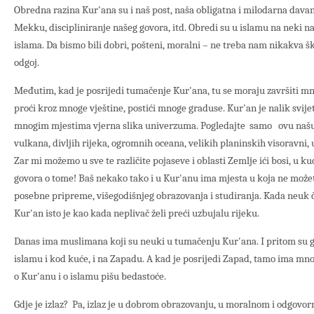
Obredna razina Kur'ana su i naš post, naša obligatna i milodarna dava
Mekku, discipliniranje našeg govora, itd. Obredi su u islamu na neki n
islama. Da bismo bili dobri, pošteni, moralni – ne treba nam nikakva 
odgoj.
Međutim, kad je posrijedi tumačenje Kur'ana, tu se moraju završiti m
proći kroz mnoge vještine, postići mnoge graduse. Kur'an je nalik svije
mnogim mjestima vjerna slika univerzuma. Pogledajte samo ovu našu 
vulkana, divljih rijeka, ogromnih oceana, velikih planinskih visoravni,
Zar mi možemo u sve te različite pojaseve i oblasti Zemlje ići bosi, u ku
govora o tome! Baš nekako tako i u Kur'anu ima mjesta u koja ne možete
posebne pripreme, višegodišnjeg obrazovanja i studiranja. Kada neuk 
Kur'an isto je kao kada neplivač želi preći uzbujalu rijeku.
Danas ima muslimana koji su neuki u tumačenju Kur'ana. I pritom su gr
islamu i kod kuće, i na Zapadu. A kad je posrijedi Zapad, tamo ima mn
o Kur'anu i o islamu pišu bedastoće.
Gdje je izlaz? Pa, izlaz je u dobrom obrazovanju, u moralnom i odgov