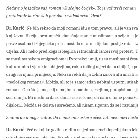
Nedavno je izašao vaš roman »Slučajno čovjek«. To je vaš treći roman. 
pretakanje kur'anskih poruka u svakodnevni život?
Dr. Karić
: Ne bih rekao da moji romani idu u tom pravcu, ali je van s
književnu fikciju, protumačiti današnje stanje muslimana u svijetu. »Je
posve osobna i izbjeglička priča, nastala u ratu i dijelom poslije rata. I
utjeha. Ali i neko pred koga izbjeglica i stradalnik iznosi svoj protest.
se muslimanskom emigracijom u Evropskoj uniji, tu su muslimani čest
kulturalnim i vjerskim obilježjima, čak u tolikoj mjeri da ta obilježja po
drugi na njima primjećuju. Neki su rekli da ja želim iznova afirmirati »
»teološkog romana«. Možda, ali to je samo jedan nebitni usputni utisak
romana. Ono što je moj cilj u mojim romanima, esejima, putopisima… j
susretanja. Mi mislimo da se danas susrećemo, da nam u tome pomažu
dijalozi… Možda se doista susrećemo, ali nisam siguran da se i razum
Znamo da mnogo radite. Da li možemo uskoro očekivati neki novi naslov
Dr. Karić
: Već nekoliko godina radim na jednom enciklopedijskom le
odrednica već sam objavio. Također, radim na bosanskom prijevodu i