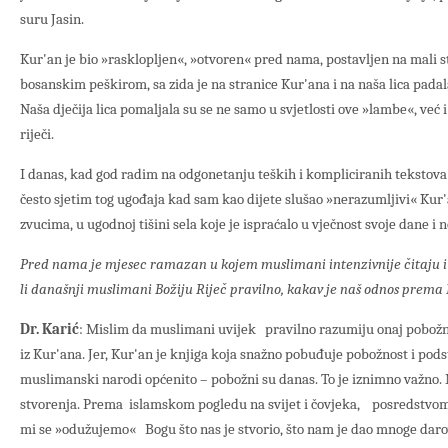
suru Jasin.
Kur'an je bio »rasklopljen«, »otvoren« pred nama, postavljen na mali s
bosanskim peškirom, sa zida je na stranice Kur'ana i na naša lica padal
Naša dječija lica pomaljala su se ne samo u svjetlosti ove »lambe«, već 
riječi.
I danas, kad god radim na odgonetanju teških i kompliciranih tekstova 
često sjetim tog ugođaja kad sam kao dijete slušao »nerazumljivi« Kur
zvucima, u ugodnoj tišini sela koje je ispraćalo u vječnost svoje dane i 
Pred nama je mjesec ramazan u kojem muslimani intenzivnije čitaju 
li današnji muslimani Božiju Riječ pravilno, kakav je naš odnos prema
Dr. Karić
: Mislim da muslimani uvijek pravilno razumiju onaj pobožni,
iz Kur'ana. Jer, Kur'an je knjiga koja snažno pobuđuje pobožnost i pods
muslimanski narodi općenito – pobožni su danas. To je iznimno važno. M
stvorenja. Prema islamskom pogledu na svijet i čovjeka, posredstvom
mi se »odužujemo« Bogu što nas je stvorio, što nam je dao mnoge darov