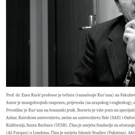
Prof. dr. Enes Karić profesor je tefsira (tumačenje Kur'ana) na Fakult
Autor je mnogobrojnih rasprava, prijevoda (sa arapskog i engleskog), e
Prvodilac je Kur'ana na bosanski jezik. Boravio je više puta na specijal
Azhar, Kairskom univerzitetu, zatim na univerzitetu Yale (SAD) i Oxford 
Kaliforniji, Santa Barbara (UCSB). Član je savjeta fondacije za očuvan
(Al-Furqan) u Londonu. Član je savjeta Islamic Studies (Pakistan). Akti