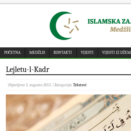
POČETNA
MEDŽLIS
KONTAKTI
VIJESTI
VIJESTI IZ DŽE
Lejletu-l-Kadr
Objavljeno 3. augusta 2013. | Kategorija:
Tekstovi