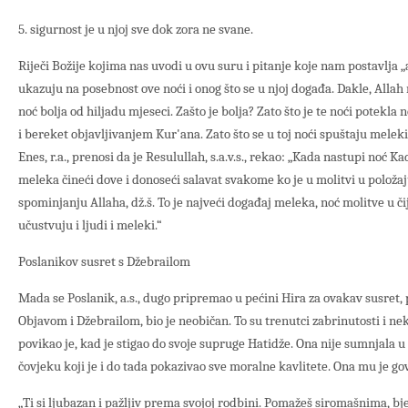
5. sigurnost je u njoj sve dok zora ne svane.
Riječi Božije kojima nas uvodi u ovu suru i pitanje koje nam postavlja „a
ukazuju na posebnost ove noći i onog što se u njoj događa. Dakle, Allah
noć bolja od hiljadu mjeseci. Zašto je bolja? Zato što je te noći potekla
i bereket objavljivanjem Kur'ana. Zato što se u toj noći spuštaju meleki
Enes, r.a., prenosi da je Resulullah, s.a.v.s., rekao: „Kada nastupi noć K
meleka čineći dove i donoseći salavat svakome ko je u molitvi u položaju
spominjanju Allaha, dž.š. To je najveći događaj meleka, noć molitve u č
učustvuju i ljudi i meleki.“
Poslanikov susret s Džebrailom
Mada se Poslanik, a.s., dugo pripremao u pećini Hira za ovakav susret, p
Objavom i Džebrailom, bio je neobičan. To su trenutci zabrinutosti i ne
povikao je, kad je stigao do svoje supruge Hatidže. Ona nije sumnjala u
čovjeku koji je i do tada pokazivao sve moralne kavlitete. Ona mu je gov
„Ti si ljubazan i pažljiv prema svojoj rodbini. Pomažeš siromašnima, bj