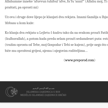
Allahumme inneke ‘afuvvun tuhibul ‘afve, fa'fu ‘anni!“ (Allahu moj, Ti s
praštati, pa oprosti mi)
Uz ovu i druge dove lijepo je klanjati dva rekjata. Imami Gazalija u Ihja
‘Abbasa u kom kaže:
Ko klanja dva rekjata u Lejletu-l-kadru tako da na svakom prouči Fati
(kulhuvallah), a potom kada preda selam prouči sedamdeset puta: esta
(tražim oprosta od Tebe, moj Gospodar i Tebi se kajem), prije nego što 
biće mu oprošteni grijesi, njemu i njegovim roditeljima…
(
www.preporod.com
)