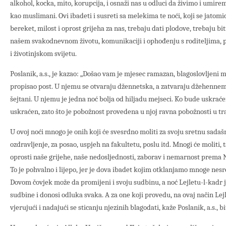
alkohol, kocka, mito, korupcija, i osnaži nas u odluci da živimo i umirem
kao muslimani. Ovi ibadeti i susreti sa melekima te noći, koji se jatom
bereket, milost i oprost grijeha za nas, trebaju dati plodove, trebaju biti
našem svakodnevnom životu, komunikaciji i ophođenju s roditeljima, p
i životinjskom svijetu.
Poslanik, a.s., je kazao: „Došao vam je mjesec ramazan, blagoslovljeni
propisao post. U njemu se otvaraju džennetska, a zatvaraju džehenne
šejtani. U njemu je jedna noć bolja od hiljadu mejseci. Ko bude uskraćen
uskraćen, zato što je pobožnost provedena u njoj ravna pobožnosti u tra
U ovoj noći mnogo je onih koji će svesrdno moliti za svoju sretnu sadaš
ozdravljenje, za posao, uspjeh na fakultetu, poslu itd. Mnogi će moliti, 
oprosti naše grijehe, naše nedosljednosti, zaborav i nemarnost prema
To je pohvalno i lijepo, jer je dova ibadet kojim otklanjamo mnoge nesr
Dovom čovjek može da promijeni i svoju sudbinu, a noć Lejletu-l-kadr j
sudbine i donosi odluka svaka. A za one koji provedu, na ovaj način Lejl
vjerujući i nadajući se sticanju njezinih blagodati, kaže Poslanik, a.s., bi