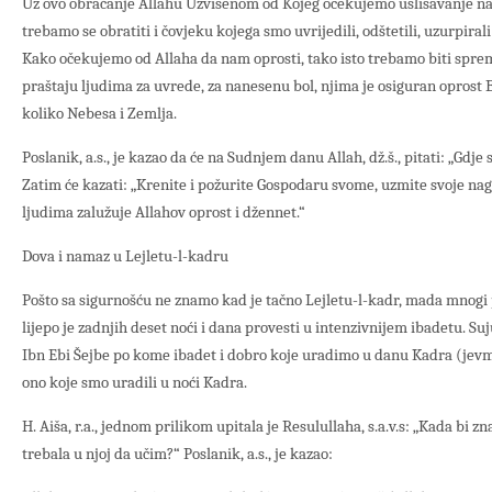
Uz ovo obraćanje Allahu Uzvišenom od Kojeg očekujemo uslišavanje naš
trebamo se obratiti i čovjeku kojega smo uvrijedili, odštetili, uzurpirali
Kako očekujemo od Allaha da nam oprosti, tako isto trebamo biti sprem
praštaju ljudima za uvrede, za nanesenu bol, njima je osiguran oprost Bo
koliko Nebesa i Zemlja.
Poslanik, a.s., je kazao da će na Sudnjem danu Allah, dž.š., pitati: „Gdje 
Zatim će kazati: „Krenite i požurite Gospodaru svome, uzmite svoje nag
ljudima zalužuje Allahov oprost i džennet.“
Dova i namaz u Lejletu-l-kadru
Pošto sa sigurnošću ne znamo kad je tačno Lejletu-l-kadr, mada mnogi 
lijepo je zadnjih deset noći i dana provesti u intenzivnijem ibadetu. Su
Ibn Ebi Šejbe po kome ibadet i dobro koje uradimo u danu Kadra (jevmu
ono koje smo uradili u noći Kadra.
H. Aiša, r.a., jednom prilikom upitala je Resulullaha, s.a.v.s: „Kada bi zn
trebala u njoj da učim?“ Poslanik, a.s., je kazao: