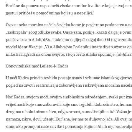
Boriš se da ponovo uspostaviš visoke moralne kvalitete koje je tvoj na
gostu i pritičeš u pomoć onima koji su u neprilici.“
Ovo su neka moralna načela čovjeka kome je povjereno poslanstvo u no
„zaškripala“ zbog odluke svake. On će sam, poslije, kazati da ga je ov
poučavao sam Allah, dž.š., i tako mu najljepši odgoj dao. Od tog trenutka 
model identifikacije. „Vi u Allahovom Poslaniku imate divan uzor za on
milosti i nagradi na onom svijetu, i koji često Allaha spominje. (al-Ahzab
Obnoviteljska moć Lejletu-l- Kadra
U noći Kadra princip tevhida postaje osnov i vrhunac islamskog vjerov
pogled na život i reafirmiraju zaboravljena i iskrivljena moralna načela 
Noć Kadra, svojom moći, svojim sudbinskim određenjem, svaki put izn
vrijednosti koje smo zaboravili, koje smo izgubili: dobročinstvo, humano
drugima u bolu i siromaštvu, odgovornost, samodisciplina itd. Važno je
namazu, zikru, dovi, učenju Kur'ana, jer nas to duhovno jača. Ali ovaj n
samo ako promjeni naše navike i ponašanja kojima Allah nije zadovolja