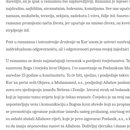
darežljiv, ali je ipak u ramazanu bio najdarežljiviji. Ramazan je mjesec
najdražim, najbližim, siromašnim, bolesnim, komšijama. Sve nas upuću
namaza, mukabela, teravija, zekjata, sadekatu-l-vitra, fidje itd. Susre
ramazan promijenio način života, jer upućuje na smisao života, na kret
strpljenje itd.
Post u ramazanu i intenzivnije druženje sa Kur'anom je ustvari suočen
individualnom odgovornošću, ali i odgovornosti prema svojoj zajednici 
U ramazanu se desio najznačajniji trenutak u povijesti čovječanstva. Ta
susretom Boga i čovjeka kroz Objavu. I to susretanje sa Poslanikom M
naredne 23 godine u kontinuitetu. To će biti, ujedno, i posljednje takvo 
Kur'an pečat svih Objava, a Muhammed, a.s., posljednji Allahov poslani
novu eru sjedinjenja između Nebesa i Zemlje. Izvorni strah od božans
koji je ispunio tamu svijeta koji je čekao svanuće. Čovjeku je na ovaj 
uspostavljaju vezu i komunikaciju s Bogom kroz obrede koji su propis
se premošćuju ogromne pukotine između našeg prolaznog, smrtnog svij
su ashabi slušali Allahove riječi, koje je prvo izgovarao Poslanik, a.s., a 
su da imaju neposredan susret sa Allahom. Doživljaj vjernika i danas je 