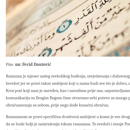
Piše:
mr. Ferid Dautović
Ramazan je mjesec našeg svekolikog buđenja, osvježavanja i duhovnog
bereket jer se pravi takav ambijent koji u nama budi sve što je dobro, 
Kroz post koji nam je naređen, kao i narodima prije nas, uspostavljamo 
komunikaciju sa Dragim Bogom čime otvaramo sebi puteve za mnoga pit
obračunavanja sa sobom, prije nego dođe konačni obračun.
Ramazanom se pravi specifičan društveni ambijent u kome je sve drugači
da se bude bolji je naizraženija tokom ramazana. To svedoči i stanje Posla