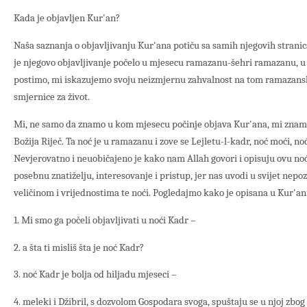
Kada je objavljen Kur'an?
Naša saznanja o objavljivanju Kur'ana potiču sa samih njegovih strani
je njegovo objavljivanje počelo u mjesecu ramazanu-šehri ramazanu, u k
postimo, mi iskazujemo svoju neizmjernu zahvalnost na tom ramazan
smjernice za život.
Mi, ne samo da znamo u kom mjesecu počinje objava Kur'ana, mi znamo 
Božija Riječ. Ta noć je u ramazanu i zove se Lejletu-l-kadr, noć moći, n
Nevjerovatno i neuobičajeno je kako nam Allah govori i opisuju ovu no
posebnu znatiželju, interesovanje i pristup, jer nas uvodi u svijet nepoz
veličinom i vrijednostima te noći. Pogledajmo kako je opisana u Kur'an
1. Mi smo ga počeli objavljivati u noći Kadr –
2. a šta ti misliš šta je noć Kadr?
3. noć Kadr je bolja od hiljadu mjeseci –
4. meleki i Džibril, s dozvolom Gospodara svoga, spuštaju se u njoj zbog