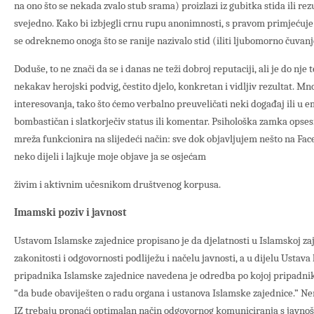
na ono što se nekada zvalo stub srama) proizlazi iz gubitka stida ili re
svejedno. Kako bi izbjegli crnu rupu anonimnosti, s pravom primjeću
se odreknemo onoga što se ranije nazivalo stid (iliti ljubomorno čuvanje
Doduše, to ne znači da se i danas ne teži dobroj reputaciji, ali je do nje
nekakav herojski podvig, čestito djelo, konkretan i vidljiv rezultat. Mno
interesovanja, tako što ćemo verbalno preuveličati neki događaj ili u 
bombastičan i slatkorječiv status ili komentar. Psihološka zamka opse
mreža funkcionira na slijedeći način: sve dok objavljujem nešto na Fa
neko dijeli i lajkuje moje objave ja se osjećam
živim i aktivnim učesnikom društvenog korpusa.
Imamski poziv i javnost
Ustavom Islamske zajednice propisano je da djelatnosti u Islamskoj za
zakonitosti i odgovornosti podliježu i načelu javnosti, a u dijelu Ustava
pripadnika Islamske zajednice navedena je odredba po kojoj pripadni
“da bude obaviješten o radu organa i ustanova Islamske zajednice.” 
IZ trebaju pronaći optimalan način odgovornog komuniciranja s javno