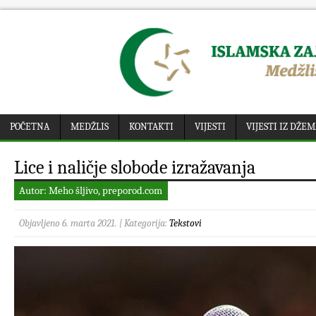
POČETNA
MEDŽLIS
KONTAKTI
VIJESTI
VIJESTI IZ DŽE
Lice i naličje slobode izražavanja
Autor: Meho šljivo, preporod.com
Objavljeno 6. marta 2021. | Kategorija:
Tekstovi