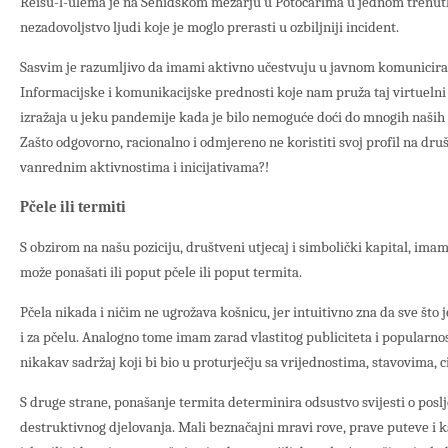
Reisu-l-ulema je na Šehidskom mezarju u Potočarima u jednom trenut
nezadovoljstvo ljudi koje je moglo prerasti u ozbiljniji incident.
Sasvim je razumljivo da imami aktivno učestvuju u javnom komunicir
Informacijske i komunikacijske prednosti koje nam pruža taj virtuelni
izražaja u jeku pandemije kada je bilo nemoguće doći do mnogih naših 
Zašto odgovorno, racionalno i odmjereno ne koristiti svoj profil na d
vanrednim aktivnostima i inicijativama?!
Pčele ili termiti
S obzirom na našu poziciju, društveni utjecaj i simbolički kapital, i
može ponašati ili poput pčele ili poput termita.
Pčela nikada i ničim ne ugrožava košnicu, jer intuitivno zna da sve što 
i za pčelu. Analogno tome imam zarad vlastitog publiciteta i popularnost
nikakav sadržaj koji bi bio u proturječju sa vrijednostima, stavovima, ci
S druge strane, ponašanje termita determinira odsustvo svijesti o pos
destruktivnog djelovanja. Mali beznačajni mravi rove, prave puteve i 