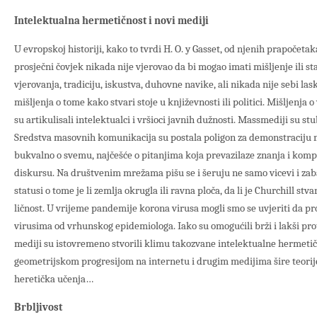
Intelektualna hermetičnost i novi mediji
U evropskoj historiji, kako to tvrdi H. O. y Gasset, od njenih prapočetak
prosječni čovjek nikada nije vjerovao da bi mogao imati mišljenje ili st
vjerovanja, tradiciju, iskustva, duhovne navike, ali nikada nije sebi la
mišljenja o tome kako stvari stoje u književnosti ili politici. Mišljenja
su artikulisali intelektualci i vršioci javnih dužnosti. Massmediji su 
Sredstva masovnih komunikacija su postala poligon za demonstraciju miš
bukvalno o svemu, najčešće o pitanjima koja prevazilaze znanja i kom
diskursu. Na društvenim mrežama pišu se i šeruju ne samo vicevi i zabav
statusi o tome je li zemlja okrugla ili ravna ploča, da li je Churchill stva
ličnost. U vrijeme pandemije korona virusa mogli smo se uvjeriti da pro
virusima od vrhunskog epidemiologa. Iako su omogućili brži i lakši pr
mediji su istovremeno stvorili klimu takozvane intelektualne hermetič
geometrijskom progresijom na internetu i drugim medijima šire teorije
heretička učenja…
Brbljivost