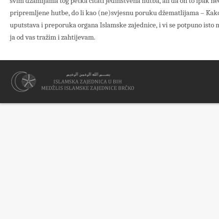
svim džamijama tog petka čitati jedinstvena hutba, ali da on to ipak neć
pripremljene hutbe, do li kao (ne)svjesnu poruku džematlijama – Kak
uputstava i preporuka organa Islamske zajednice, i vi se potpuno isto
ja od vas tražim i zahtijevam.