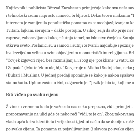
Književnik i publicista Dževad Karahasan primjećuje kako sva naša 
i tehnološki izumi naprosto nameću brbljivost. Dekarteovu maksimu “M
interneta je zamijenila populistička pomama za samoobjavljivanjem koj
Tvitam, lajkam, šerujem – dakle postojim. U silnoj želji da što prije ne
zapravo, zaboravljamo kako je šutnja temeljno iskustvo čovjeka. Šutnj
otkriva sveto. Poslanici su u samoći i šutnji ostvarili najdublje spoznaje
hvalevrijedna vrlina u svim objavljenim monoteističkim religijama. Br
“Čovjek izgovori riječ, bez razmišljanja, i zbog nje ‘posklizne’ u vatru k
i Zapada” (Muttefekun alejhi). “Ko vjeruje u Allaha i Sudnji dan, neka g
(Buhari i Muslim). U jednoj predaji spominje se kako je nakon spašavan
stalno šutio. Upitan zašto to čini, odgovorio je: “Jezik je bio taj koji me
Biti viđen po svaku cijenu
Živimo u vremenu kada je važno da nas neko prepozna, vidi, primijeti.
prepoznavanju na ulici gde će neko reći “vidi, to je on”. Zbog takozvan
vlada opća kriza identiteta i vrijednosti, jedini način da se dobije druš
po svaku cijenu. Ta pomama za pojavljivanjem (i slavom po svaku cijen