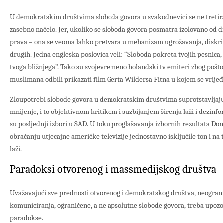
U demokratskim društvima sloboda govora u svakodnevici se ne tretir
zasebno načelo. Jer, ukoliko se sloboda govora posmatra izolovano od dr
prava – ona se veoma lahko pretvara u mehanizam ugrožavanja, diskri
drugih. Jedna engleska poslovica veli: “Sloboda pokreta tvojih pesnica
tvoga bližnjega”. Tako su svojevremeno holandski tv emiteri zbog pošto
muslimana odbili prikazati film Gerta Wildersa Fitna u kojem se vrijeđa
Zloupotrebi slobode govora u demokratskim društvima suprotstavljaju 
mnijenje, i to objektivnom kritikom i suzbijanjem širenja laži i dezinfor
su posljednji izbori u SAD. U toku proglašavanja izbornih rezultata 
obraćanju utjecajne američke televizije jednostavno isključile ton i na 
laži.
Paradoksi otvorenog i massmedijskog društva
Uvažavajući sve prednosti otvorenog i demokratskog društva, neogran
komuniciranja, ograničene, a ne apsolutne slobode govora, treba upozor
paradokse.