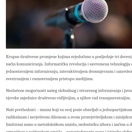
Krupne društvene promjene kojima svjedočimo u posljednje tri decenij
način komuniciranja. Informatička revolucija i savremena tehnologija d
jednostavnijem informiranju, interaktivnijem dvosmjernom i umreže
svestranijem i raznovrsnijem pristupu medijima.
Neslućene mogućnosti našeg slobodnog i otvorenog informiranja i javn
vjerske zajednice društveno vidljivijim, a njihov rad transparentnijim.
Naši prethodnici – imami koji su svoj poziv obavljali u jednopartijskom
radikalnom i nerješivom dilemom u svom prosvjetiteljskom i misijskom 
limitirani samo u metodološkom smislu, nedostatku izbora i načina u do
ograničeni u suštinskom smislu – neposjedovanja pune i istinske slobo