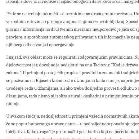
izbacili zidove iz ravnoteže i najzad omogućili da se kuća sruši, naizgle
Pčele se ne trebaju takmičiti sa termitima na društvenim mrežama. Una
verbalnim ratovima i prepucavanjima s njima izvući deblji kraj. Sposob
glasina/ informacija na društvenim mrežama neuporedivo je jača od s
provjere, a sposobnost automatskog prihvatanja tih informacija je neu
njihovog odbacivanja i opovrgavanja.
I najzad, ova oblast može se regulirati i odgovarajućim pravilnicima. 
djelotvornost jer, dovoljno je podsjetiti na onu Tacitovu: “Kad je držav
zakona”. U primjeni postojećih propisa i pravilnika znamo biti subjekti
se pozivamo na Rijaset i kućni red u džamijama kada nam je, naprimje
uvođenje reda u džamijama, ali ako treba dosljedno provesti odluku o di
džamijama, tada nismo ni izbliza ažurni i dosljedni u primjenjivanju pr
pitanja.
U svakom slučaju, nedosljednost u primjeni važećih normativnih akata 
će se poput bumeranga upravo nama – u nedosljednom ponašanju vjern
inicijativa. Kako drugačije protumačiti gest hatiba koji na početku hu