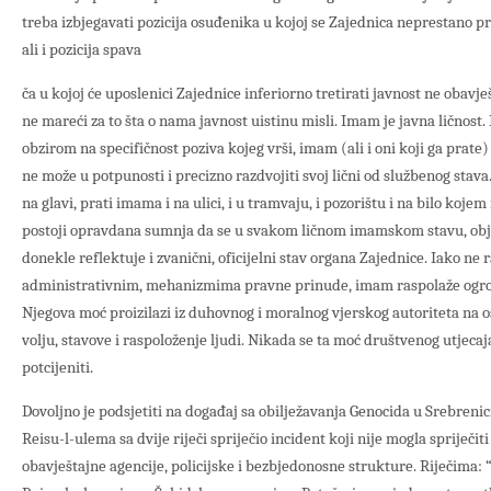
treba izbjegavati pozicija osuđenika u kojoj se Zajednica neprestano p
ali i pozicija spava
ča u kojoj će uposlenici Zajednice inferiorno tretirati javnost ne obavje
ne mareći za to šta o nama javnost uistinu misli. Imam je javna ličnost. 
obzirom na specifičnost poziva kojeg vrši, imam (ali i oni koji ga prat
ne može u potpunosti i precizno razdvojiti svoj lični od službenog sta
na glavi, prati imama i na ulici, i u tramvaju, i pozorištu i na bilo kojem
postoji opravdana sumnja da se u svakom ličnom imamskom stavu, obja
donekle reflektuje i zvanični, oficijelni stav organa Zajednice. Iako ne
administrativnim, mehanizmima pravne prinude, imam raspolaže ogr
Njegova moć proizilazi iz duhovnog i moralnog vjerskog autoriteta na os
volju, stavove i raspoloženje ljudi. Nikada se ta moć društvenog utjecaja
potcijeniti.
Dovoljno je podsjetiti na događaj sa obilježavanja Genocida u Srebrenici,
Reisu-l-ulema sa dvije riječi spriječio incident koji nije mogla spriječiti
obavještajne agencije, policijske i bezbjedonosne strukture. Riječima: 