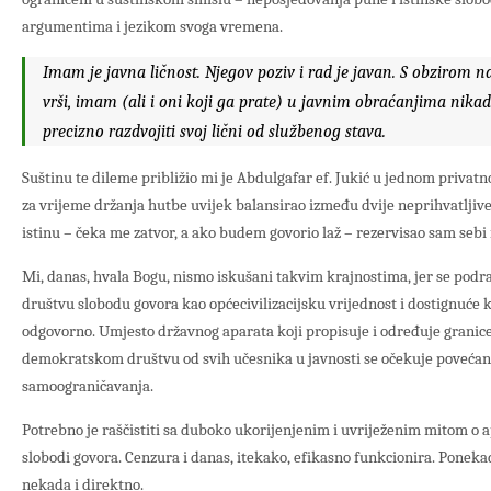
argumentima i jezikom svoga vremena.
Imam je javna ličnost. Njegov poziv i rad je javan. S obzirom n
vrši, imam (ali i oni koji ga prate) u javnim obraćanjima nika
precizno razdvojiti svoj lični od službenog stava.
Suštinu te dileme približio mi je Abdulgafar ef. Jukić u jednom privat
za vrijeme držanja hutbe uvijek balansirao između dvije neprihvatljiv
istinu – čeka me zatvor, a ako budem govorio laž – rezervisao sam seb
Mi, danas, hvala Bogu, nismo iskušani takvim krajnostima, jer se po
društvu slobodu govora kao općecivilizacijsku vrijednost i dostignuće k
odgovorno. Umjesto državnog aparata koji propisuje i određuje granice
demokratskom društvu od svih učesnika u javnosti se očekuje povećan
samoograničavanja.
Potrebno je raščistiti sa duboko ukorijenjenim i uvriježenim mitom o a
slobodi govora. Cenzura i danas, itekako, efikasno funkcionira. Ponekad 
nekada i direktno.