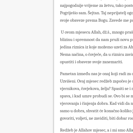
najpogodnije vrijeme za žetvu, tako posto
Pogriješio sam. Šejtan. Taj neprijatelj 
svoje obaveze prema Bogu. Zavede me p
U ovom mjesecu Allah, dž.š., mnogo prašt
blizinu i spremnost da nam pruži novu p
jedina riznica iz koje možemo uzeti za A
Nema načina, o čovječe, da u riznicu zavir
opustiti i obaveze svoje zanemariti.
Pametan između nas je onaj koji radi za on
Uzvišeni. Ovaj mjesec redžeb započeo je sa
vjernikova, čovjekova, želja? Spasiti se i 
spava, i kad umre probudi se. Ovo bi se m
vjerovanja i činjenja dobra. Kad vidi da 
samo u dobra, shvatit će konačno koliko je 
govoriti, voljeti, ne zaviditi, biti dobar
Redžeb je Allahov mjesec, a i mi smo All