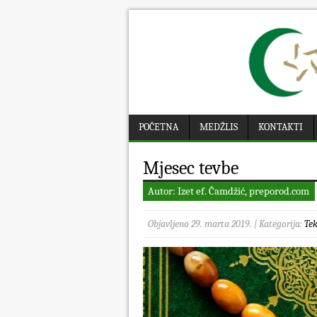
POČETNA
MEDŽLIS
KONTAKTI
Mjesec tevbe
Autor: Izet ef. Čamdžić, preporod.com
Objavljeno 29. marta 2019. | Kategorija:
Tek