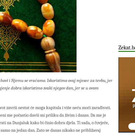
Zekat.b
ahovi i Njemu se vraćamo. Iskoristimo ovaj mjesec za tevbu, jer
jenje dobra iskoristimo svaki njegov dan, jer se u ovom
vot završi nestat će moga kapitala i više neću moći zarađivati.
šeni me počastio davši mi priliku da živim i danas. Da me je
ati na Dunjaluk kako bi činio dobra djela. Ti sada, o čovječe,
n samo na jedan dan. Zato se danas nikako ne približavaj