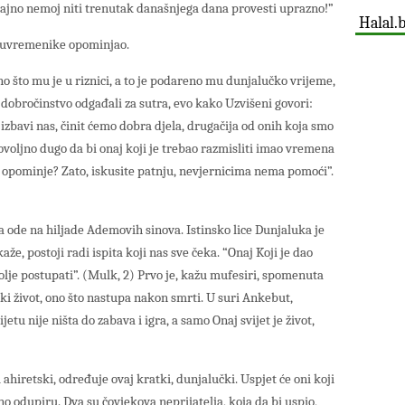
učajno nemoj niti trenutak današnjega dana provesti uprazno!”
Halal.
 suvremenike opominjao.
ono što mu je u riznici, a to je podareno mu dunjalučko vrijeme,
 dobročinstvo odgađali za sutra, evo kako Uzvišeni govori:
izbavi nas, činit ćemo dobra djela, drugačija od onih koja smo
e dovoljno dugo da bi onaj koji je trebao razmisliti imao vremena
ji opominje? Zato, iskusite patnju, nevjernicima nema pomoći”.
 ode na hiljade Ademovih sinova. Istinsko lice Dunjaluka je
aže, postoji radi ispita koji nas sve čeka. “Onaj Koji je dao
 bolje postupati”. (Mulk, 2) Prvo je, kažu mufesiri, spomenuta
nski život, ono što nastupa nakon smrti. U suri Ankebut,
etu nije ništa do zabava i igra, a samo Onaj svijet je život,
i ahiretski, određuje ovaj kratki, dunjalučki. Uspjet će oni koji
šno odupiru. Dva su čovjekova neprijatelja, koja da bi uspio,