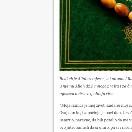
Redžeb je Allahov mjesec, a i mi smo All
u njemu Allah dž.š. mnogo prašta i za čin
mjesecu dobra vrijednuju više.
“Moja riznica je moj život. Kada se moj ži
Ovaj dan koji započinje je novi dan. Uzvi
usmrtio, naravno, da bih poželio da me vr
ovo jutro zamisli da si umro, pa si vraće