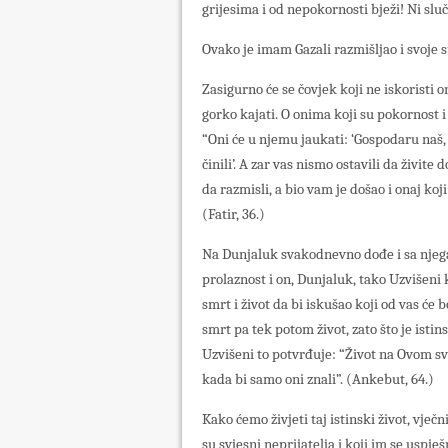
grijesima i od nepokornosti bježi! Ni sl
Ovako je imam Gazali razmišljao i svoje
Zasigurno će se čovjek koji ne iskoristi 
gorko kajati. O onima koji su pokornost i
“Oni će u njemu jaukati: ‘Gospodaru naš, 
činili’. A zar vas nismo ostavili da živit
da razmisli, a bio vam je došao i onaj ko
(Fatir, 36.)
Na Dunjaluk svakodnevno dođe i sa njega
prolaznost i on, Dunjaluk, tako Uzvišeni k
smrt i život da bi iskušao koji od vas će
smrt pa tek potom život, zato što je isti
Uzvišeni to potvrđuje: “Život na Ovom svij
kada bi samo oni znali”. (Ankebut, 64.)
Kako ćemo živjeti taj istinski život, vječn
su svjesni neprijatelja i koji im se uspje