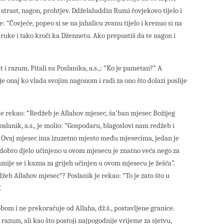
 strast, nagon, prohtjev. Ddželaluddin Rumi čovjekovo tijelo i
 “Čovječe, popeo si se na jahalicu zvanu tijelo i krenuo si na
 ruke i tako kroči ka Džennetu. Ako prepustiš da te nagon i
t i razum. Pitali su Poslanika, a.s.,: “Ko je pametan?” A
 je onaj ko vlada svojim nagonom i radi za ono što dolazi poslije
 je rekao: “Redžeb je Allahov mjesec, ša'ban mjesec Božijeg
lanik, a.s., je molio: “Gospodaru, blagoslovi nam redžeb i
 Ovaj mjesec ima izuzetno mjesto među mjesecima, jedan je
 dobro djelo učinjeno u ovom mjesecu je znatno veća nego za
je se i kazna za grijeh učinjen u ovom mjesecu je žešća”.
redžeb Allahov mjesec“? Poslanik je rekao: “To je zato što u
.
bom i ne prekoračuje od Allaha, dž.š., postavljene granice.
 razum, ali kao što postoji najpogodnije vrijeme za sjetvu,