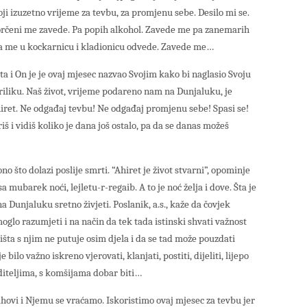
ji izuzetno vrijeme za tevbu, za promjenu sebe. Desilo mi se.
ogorčeni me zavede. Pa popih alkohol. Zavede me pa zanemarih
a me u kockarnicu i kladionicu odvede. Zavede me…
a i On je je ovaj mjesec nazvao Svojim kako bi naglasio Svoju
riliku. Naš život, vrijeme podareno nam na Dunjaluku, je
hiret. Ne odgađaj tevbu! Ne odgađaj promjenu sebe! Spasi se!
iš i vidiš koliko je dana još ostalo, pa da se danas možeš
o što dolazi poslije smrti. “Ahiret je život stvarni”, opominje
 mubarek noći, lejletu-r-regaib. A to je noć želja i dove. Šta je
na Dunjaluku sretno živjeti. Poslanik, a.s., kaže da čovjek
oglo razumjeti i na način da tek tada istinski shvati važnost
ništa s njim ne putuje osim djela i da se tad može pouzdati
bilo važno iskreno vjerovati, klanjati, postiti, dijeliti, lijepo
 roditeljima, s komšijama dobar biti…
ahovi i Njemu se vraćamo. Iskoristimo ovaj mjesec za tevbu jer