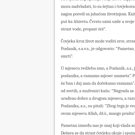
mora nadvladati, to su šejtan i čovjekova
nagon poredi sa jahaćom životinjom. Kaže:
put ka Ahiretu. Čvrsto uzmi uzde u svoje
strast vode, propast ćeš”.
Čovjeka kroz život može voditi srce, stras
Poslanik, s.a.v.s., je odgovorio: “Pametan
smrti”.
U mjesecu redžebu smo, a Poslanik, a.s.,
poslanika, a ramazan mjesec ummeta”. Pos
ša'ban i daj nam da dočekamo ramazan”.
od svetih, a mufessiri kažu: “Nagrada za
urađeno dobro u drugom mjesecu, a razumi
Poslanika, a.s., su pitali: “Zbog čega je 
ovom mjesecu Allah, dž.š., mnogo prašta”
Pametan između nas je onaj koji vlada so
Dešava se da strast čovjeku okuje i sputa