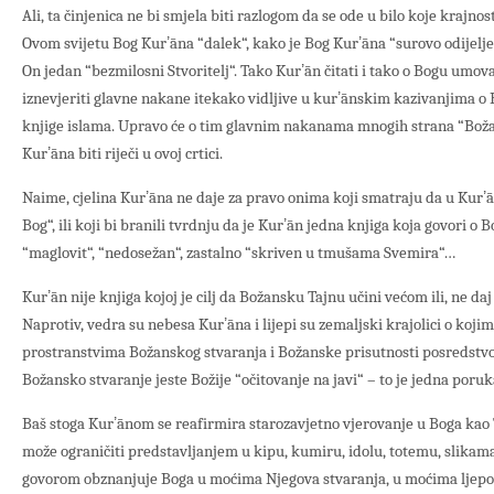
Ali, ta činjenica ne bi smjela biti razlogom da se ode u bilo koje krajnos
Ovom svijetu Bog Kurʼāna “dalek“, kako je Bog Kurʼāna “surovo odijeljen
On jedan “bezmilosni Stvoritelj“. Tako Kurʼān čitati i tako o Bogu umovat
iznevjeriti glavne nakane itekako vidljive u kurʼānskim kazivanjima o
knjige islama. Upravo će o tim glavnim nakanama mnogih strana “Boža
Kurʼāna biti riječi u ovoj crtici.
Naime, cjelina Kurʼāna ne daje za pravo onima koji smatraju da u Kurʼ
Bog“, ili koji bi branili tvrdnju da je Kurʼān jedna knjiga koja govori o Bo
“maglovit“, “nedosežan“, zastalno “skriven u tmušama Svemira“…
Kurʼān nije knjiga kojoj je cilj da Božansku Tajnu učini većom ili, ne d
Naprotiv, vedra su nebesa Kurʼāna i lijepi su zemaljski krajolici o koji
prostranstvima Božanskog stvaranja i Božanske prisutnosti posredstvom
Božansko stvaranje jeste Božije “očitovanje na javi“ – to je jedna poruk
Baš stoga Kurʼānom se reafirmira starozavjetno vjerovanje u Boga kao 
može ograničiti predstavljanjem u kipu, kumiru, idolu, totemu, slika
govorom obznanjuje Boga u moćima Njegova stvaranja, u moćima ljepote