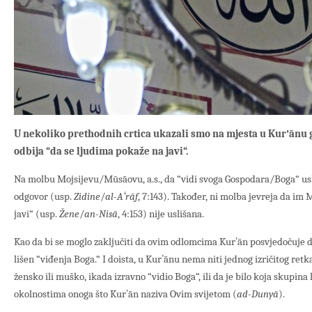
U nekoliko prethodnih crtica ukazali smo na mjesta u Kurʼānu 
odbija “da se ljudima pokaže na javi“.
Na molbu Mojsijevu/Mūsāovu, a.s., da “vidi svoga Gospodara/Boga“ usli
odgovor (usp.
Zidine
/
al-Aʻrāf
, 7:143). Također, ni molba jevreja da i
javi“ (usp.
Žene
/
an-Nisā
, 4:153) nije uslišana.
Kao da bi se moglo zaključiti da ovim odlomcima Kurʼān posvjedočuje d
lišen “viđenja Boga.“ I doista, u Kurʼānu nema niti jednog izričitog retka
žensko ili muško, ikada izravno “vidio Boga“, ili da je bilo koja skupina 
okolnostima onoga što Kurʼān naziva Ovim svijetom (
ad-Dunyā
).