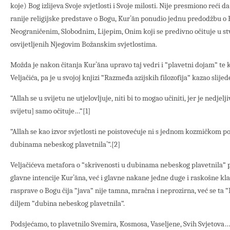
koje) Bog izlijeva Svoje svjetlosti i Svoje milosti. Nije presmiono reći 
ranije religijske predstave o Bogu, Kurʼān ponudio jednu predodžbu o
Neograničenim, Slobodnim, Lijepim, Onim koji se predivno očituje u st
osvijetljenih Njegovim Božanskim svjetlostima.
Možda je nakon čitanja Kurʼāna upravo taj vedri i “plavetni dojam“ te 
Veljačića, pa je u svojoj knjizi “Razmeđa azijskih filozofija“ kazao slijed
“Allah se u svijetu ne utjelovljuje, niti bi to mogao učiniti, jer je nedjelj
svijetu] samo očituje…“[1]
“Allah se kao izvor svjetlosti ne poistovećuje ni s jednom kozmičkom p
dubinama nebeskog plavetnilaʼ“.[2]
Veljačićeva metafora o “skrivenosti u dubinama nebeskog plavetnila“ 
glavne intencije Kurʼāna, već i glavne nakane jedne duge i raskošne k
rasprave o Bogu čija “java“ nije tamna, mračna i neprozirna, već se ta
diljem “dubina nebeskog plavetnila“.
Podsjećamo, to plavetnilo Svemira, Kosmosa, Vaseljene, Svih Svjetova