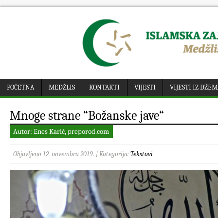
POČETNA
MEDŽLIS
KONTAKTI
VIJESTI
VIJESTI IZ DŽE
Mnoge strane “Božanske jave“
Autor: Enes Karić, preporod.com
Objavljeno 12. novembra 2019. | Kategorija:
Tekstovi