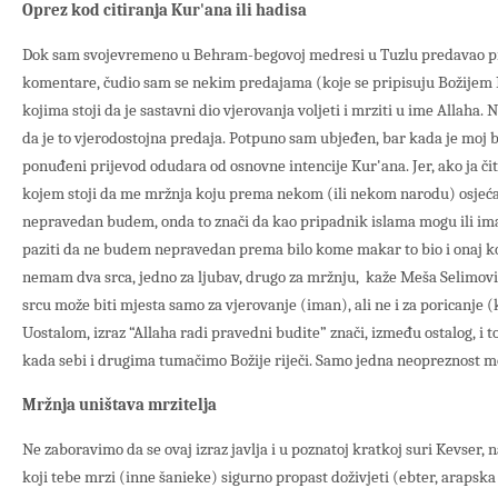
Oprez kod citiranja Kur'ana ili hadisa
Dok sam svojevremeno u Behram-begovoj medresi u Tuzlu predavao p
komentare, čudio sam se nekim predajama (koje se pripisuju Božijem
kojima stoji da je sastavni dio vjerovanja voljeti i mrziti u ime Allaha
da je to vjerodostojna predaja. Potpuno sam ubjeđen, bar kada je moj b
ponuđeni prijevod odudara od osnovne intencije Kur'ana. Jer, ako ja či
kojem stoji da me mržnja koju prema nekom (ili nekom narodu) osjeća
nepravedan budem, onda to znači da kao pripadnik islama mogu ili i
paziti da ne budem nepravedan prema bilo kome makar to bio i onaj ko s
nemam dva srca, jedno za ljubav, drugo za mržnju, kaže Meša Selimovi
srcu može biti mjesta samo za vjerovanje (iman), ali ne i za poricanje (k
Uostalom, izraz “Allaha radi pravedni budite” znači, između ostalog, i
kada sebi i drugima tumačimo Božije riječi. Samo jedna neopreznost m
Mržnja uništava mrzitelja
Ne zaboravimo da se ovaj izraz javlja i u poznatoj kratkoj suri Kevser, n
koji tebe mrzi (inne šanieke) sigurno propast doživjeti (ebter, arapska 