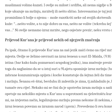
muslimani volimo kazati. I ovdje su milost i srdžba, ali nema nigdje u
koje ukazuje na mržnju, mrzitelj ili nešto slično. Interesantan je taj je
promislimo li bolje o njemu – može razotkriti neke od svojih skrivenih 
kaže: “…nešto volite, a to nije dobro za vas, nešto ne volite (tekrehu šej
vas…” Ni ovdje nemamo izraz mrzite, nego osjećate prezir; neku vrstu o
Prijevod Kur'ana je prijevod nekih od njegovih značenja
Pa ipak, čitamo li prijevode Kur'ana na naš jezik naići ćemo na riječ m
mjesta. Ovdje se želimo osvrnuti na izraz šenean u suri El-Maida, (V:8)
istina (bar kako kažu poznavaoci arapskog jezika), ima značenje prezir
toga da naglasimo da se u istoj suri u 91.ajetu spominje izraz mržnja (
zabrane konzumiranja opijata i kocke konstatuje da šejtan želi da time
i mržnju. Šenanu eš-šitai, berduhu ili zažestila je zima, tj.zahladnilo je
tumače ovu riječ. Nekako mi se čini da je upotreba izraza mržnja u naši
opetuje na nekoliko mjesta u Kur'anu u suprotnosti sa cjelovitošću kur'
mi, na izvjestan način, legalizujemo mržnju prema nekome ili nekima, 
izraz šenean povezan sa izrazom narod (qavm). Prevedemo li ovu kon