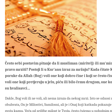
Često sebi postavim pitanje da li musliman (miritelj) ili mu'min
pravo mrziti? Postoji li u Kur'anu izraz za mržnju? Kada čitate 
poruke da Allah (Bog) voli one koji dobro čine i koji se često čist
voli one koji pretjeruju u jelu, piću ili bilo čemu drugom, one ko
su hvalisavci…
Dakle, Bog voli ili ne voli, ali nema izraza da nekog mrzi. Isto se odnos
obuhvata, On je Milostivi, Samilosni, ali je i Onaj koji katkada pokazuje
svoju kaznu. Veća od srdžbe milost je Tvoja, često čujemo u pobožnim p