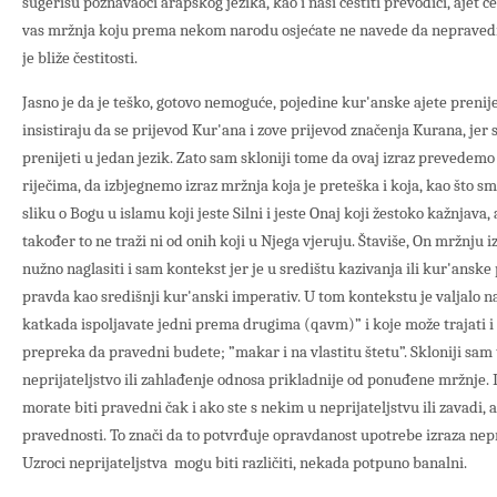
sugerišu poznavaoci arapskog jezika, kao i naši čestiti prevodici, ajet ć
vas mržnja koju prema nekom narodu osjećate ne navede da nepravedn
je bliže čestitosti.
Jasno je da je teško, gotovo nemoguće, pojedine kur'anske ajete prenijeti
insistiraju da se prijevod Kur'ana i zove prijevod značenja Kurana, jer
prenijeti u jedan jezik. Zato sam skloniji tome da ovaj izraz prevedemo
riječima, da izbjegnemo izraz mržnja koja je preteška i koja, kao što smo
sliku o Bogu u islamu koji jeste Silni i jeste Onaj koji žestoko kažnjava, 
također to ne traži ni od onih koji u Njega vjeruju. Štaviše, On mržnju iz
nužno naglasiti i sam kontekst jer je u središtu kazivanja ili kur'ans
pravda kao središnji kur'anski imperativ. U tom kontekstu je valjalo na
katkada ispoljavate jedni prema drugima (qavm)” i koje može trajati i p
prepreka da pravedni budete; ”makar i na vlastitu štetu”. Skloniji sam 
neprijateljstvo ili zahlađenje odnosa prikladnije od ponuđene mržnje. 
morate biti pravedni čak i ako ste s nekim u neprijateljstvu ili zavadi, 
pravednosti. To znači da to potvrđuje opravdanost upotrebe izraza nepri
Uzroci neprijateljstva mogu biti različiti, nekada potpuno banalni.