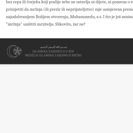
bez repa ili čovjeka koji poslije sebe ne ostavlja ni dijete, ni pomena 
primjetiti da mržnja (ili prezir ili neprijateljstvo) nije usmjerena pr
najodabranijem Božijem stvorenju, Muhammedu, a.s. I što je još zanimlji
”mržnja” uništiti mrzitelja. Slikovito, zar ne?