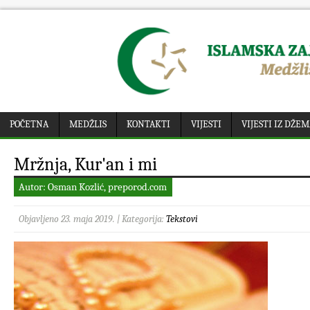
POČETNA
MEDŽLIS
KONTAKTI
VIJESTI
VIJESTI IZ DŽE
Mržnja, Kur'an i mi
Autor: Osman Kozlić, preporod.com
Objavljeno 23. maja 2019. | Kategorija:
Tekstovi