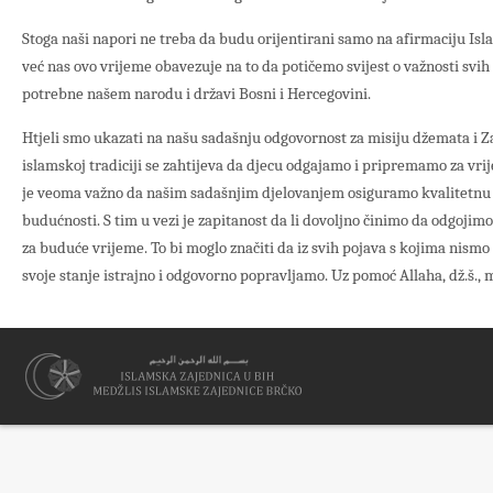
Stoga naši napori ne treba da budu orijentirani samo na afirmaciju Isla
već nas ovo vrijeme obavezuje na to da potičemo svijest o važnosti svih 
potrebne našem narodu i državi Bosni i Hercegovini.
Htjeli smo ukazati na našu sadašnju odgovornost za misiju džemata i Z
islamskoj tradiciji se zahtijeva da djecu odgajamo i pripremamo za vrij
je veoma važno da našim sadašnjim djelovanjem osiguramo kvalitetnu
budućnosti. S tim u vezi je zapitanost da li dovoljno činimo da odgoji
za buduće vrijeme. To bi moglo značiti da iz svih pojava s kojima nis
svoje stanje istrajno i odgovorno popravljamo. Uz pomoć Allaha, dž.š., m