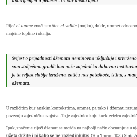
upotrijebljen u pedeset i tri kur'anska ajeta
Riječ
el-umme
znači isto što i
el-valide
(majka), dakle, ummet odnosno 
majčine topline i okrilja.
Svijest o pripadnosti džematu neminovno uključuje i privrženo
smo stoljećima gradili kao naše zajedničko duhovno institucio
je ta svijest slabije izražena, zatiču nas poteškoće, istina, s m
džemata.
U različitim kur'anskim kontekstima, ummet, pa tako i džemat, razumi
povezuju zajednička svojstva. To je zajednica koju karkterizira zajednič
Ipak, značenje riječi džemat se možda na najbolji način obznanjuje u a
užeta držite i nikako se ne razjedinjujte! (
‘Alu ‘Imran, 103.) Sinta