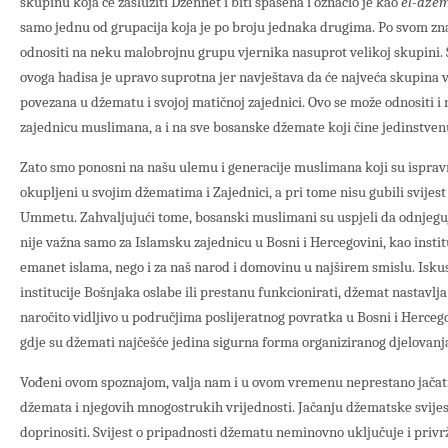
skupinu koja će zaslužiti Džennet i biti spašena i označio je kao
el-dže
samo jednu od grupacija koja je po broju jednaka drugima. Po svom zn
odnositi na neku malobrojnu grupu vjernika nasuprot velikoj skupini.
ovoga hadisa je upravo suprotna jer navještava da će najveća skupina v
povezana u džematu i svojoj matičnoj zajednici. Ovo se može odnositi 
zajednicu muslimana, a i na sve bosanske džemate koji čine jedinstven
Zato smo ponosni na našu ulemu i generacije muslimana koji su ispravno
okupljeni u svojim džematima i Zajednici, a pri tome nisu gubili svij
Ummetu. Zahvaljujući tome, bosanski muslimani su uspjeli da odnjeguj
nije važna samo za Islamsku zajednicu u Bosni i Hercegovini, kao instit
emanet islama, nego i za naš narod i domovinu u najširem smislu. Isku
institucije Bošnjaka oslabe ili prestanu funkcionirati, džemat nastavlj
naročito vidljivo u područjima poslijeratnog povratka u Bosni i Hercegov
gdje su džemati najčešće jedina sigurna forma organiziranog djelovanj
Vođeni ovom spoznajom, valja nam i u ovom vremenu neprestano jača
džemata i njegovih mnogostrukih vrijednosti. Jačanju džematske svijes
doprinositi. Svijest o pripadnosti džematu neminovno uključuje i privr