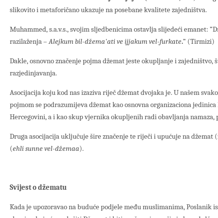
slikovito i metaforičano ukazuje na posebane kvalitete zajedništva.
Muhammed, s.a.v.s., svojim sljedbenicima ostavlja slijedeći emanet: ”D
razilaženja –
Alejkum bil-džema'ati ve ijjakum vel-furkate
.
” (Tirmizi)
Dakle, osnovno značenje pojma džemat jeste okupljanje i zajedništvo, št
razjedinjavanja.
Asocijacija koju kod nas izaziva riječ džemat dvojaka je. U našem sv
pojmom se podrazumijeva džemat kao osnovna organizaciona jedinica I
Hercegovini, a i kao skup vjernika okupljenih radi obavljanja namaz
Druga asocijacija uključuje šire značenje te riječi i upućuje na džemat
(
ehli sunne vel-džemaa
).
Svijest o džematu
Kada je upozoravao na buduće podjele među muslimanima, Poslanik islama