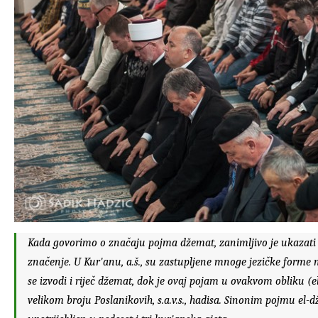
Kada govorimo o značaju pojma džemat, zanimljivo je ukazati 
značenje. U Kur'anu, a.š., su zastupljene mnoge jezičke forme n
se izvodi i riječ džemat, dok je ovaj pojam u ovakvom obliku (
e
velikom broju Poslanikovih, s.a.v.s., hadisa. Sinonim pojmu
el-