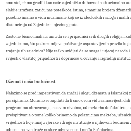
smo stoljećima gradili kao naše zajedničko duhovno institucionalno utoč
slabije izražena, zatiču nas poteškoće, istina, s manjim brojem džematl
posebno imamo u vidu muslimane koji se iz ideoloških razloga i malih 
distanciraju od Zajednice i njezinog puta.
Zašto ne bismo imali na umu da se i pripadnici svih drugih religija i kul
zajednicama, što podrazumijeva poštivanje uspostavljenih pravila koja
trajanje tih zajednica? Nije teško uvidjeti da se snaga i utjecaj naroda i
svijesti o vlastitoj pripadnosti i doprinosu u čuvanju i izgradnji instituci
Džemat i naša budućnost
Nalazimo se pred imperativom da značaj i ulogu džemata u Islamskoj zaj
percipiramo. Moramo se zapitati da li smo ovom vidu samosvijesti dali
programima obrazovanja, na svim nivoima, od mekteba do fakulteta, i
preispitivanja o tome koliko brinemo da polaznicima mekteba, učenic
vrijednosti koje imaju vjerske i druge institucije u njihovom budućem ž
odnosi i na sve druge nosioce odgovornosti među Bošnjacima.