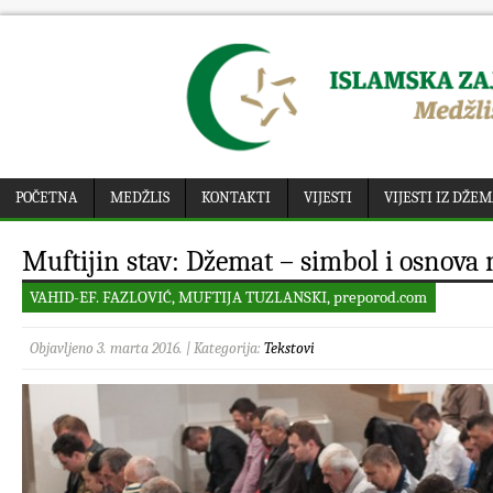
POČETNA
MEDŽLIS
KONTAKTI
VIJESTI
VIJESTI IZ DŽE
Muftijin stav: Džemat – simbol i osnova 
VAHID-EF. FAZLOVIĆ, MUFTIJA TUZLANSKI, preporod.com
Objavljeno 3. marta 2016. | Kategorija:
Tekstovi