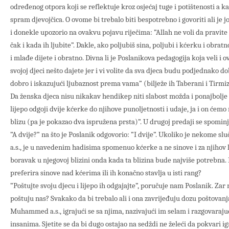
određenog otpora koji se reflektuje kroz osjećaj tuge i potištenosti a ka
spram djevojčica. O ovome bi trebalo biti bespotrebno i govoriti ali je
i donekle upozorio na ovakvu pojavu riječima: ”Allah ne voli da pravi
čak i kada ih ljubite”. Dakle, ako poljubiš sina, poljubi i kćerku i obratno
i mlađe dijete i obratno. Divna li je Poslanikova pedagogija koja veli i 
svojoj djeci nešto dajete jer i vi volite da sva djeca budu podjednako 
dobro i iskazujući ljubaznost prema vama” (bilježe ih Taberani i Tirmiz
Da ženska djeca nisu nikakav hendikep niti slabost možda i ponajbolje 
lijepo odgoji dvije kćerke do njihove punoljetnosti i udaje, ja i on će
blizu (pa je pokazao dva ispružena prsta)”. U drugoj predaji se spominj
”A dvije?” na što je Poslanik odgovorio: ”I dvije”. Ukoliko je nekome
a.s., je u navedenim hadisima spomenuo kćerke a ne sinove i za njihov 
boravak u njegovoj blizini onda kada ta blizina bude najviše potrebna. 
preferira sinove nad kćerima ili ih konačno stavlja u isti rang?
”Poštujte svoju djecu i lijepo ih odgajajte”, poručuje nam Poslanik. Zar 
poštuju nas? Svakako da bi trebalo ali i ona zavrijeđuju dozu poštovan
Muhammed a.s., igrajući se sa njima, nazivajući im selam i razgovarajuć
insanima. Sjetite se da bi dugo ostajao na sedždi ne želeći da pokvari i