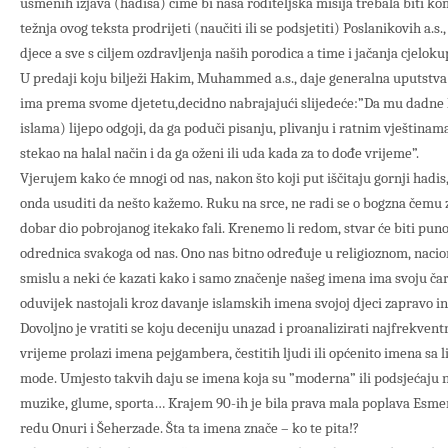
usmenih izjava (hadisa) čime bi naša roditeljska misija trebala biti ko
težnja ovog teksta prodrijeti (naučiti ili se podsjetiti) Poslanikovih a.
djece a sve s ciljem ozdravljenja naših porodica a time i jačanja cjelok
U predaji koju bilježi Hakim, Muhammed a.s., daje generalna uputstva 
ima prema svome djetetu,decidno nabrajajući slijedeće:”Da mu dadne l
islama) lijepo odgoji, da ga poduči pisanju, plivanju i ratnim vještina
stekao na halal način i da ga oženi ili uda kada za to dođe vrijeme”.
Vjerujem kako će mnogi od nas, nakon što koji put iščitaju gornji hadis
onda usuditi da nešto kažemo. Ruku na srce, ne radi se o bogzna čemu 
dobar dio pobrojanog itekako fali. Krenemo li redom, stvar će biti puno 
odrednica svakoga od nas. Ono nas bitno određuje u religioznom, naci
smislu a neki će kazati kako i samo značenje našeg imena ima svoju čar
oduvijek nastojali kroz davanje islamskih imena svojoj djeci zapravo in
Dovoljno je vratiti se koju deceniju unazad i proanalizirati najfrekve
vrijeme prolazi imena pejgambera, čestitih ljudi ili općenito imena sa l
mode. Umjesto takvih daju se imena koja su ”moderna” ili podsjećaju na 
muzike, glume, sporta… Krajem 90-ih je bila prava mala poplava Esmera
redu Onuri i Šeherzade. Šta ta imena znače – ko te pita!?