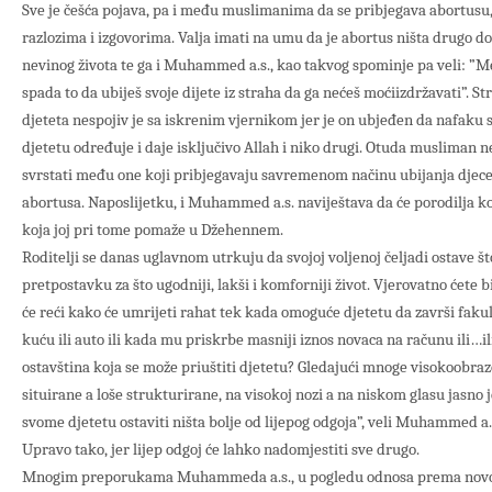
Sve je češća pojava, pa i među muslimanima da se pribjegava abortusu
razlozima i izgovorima. Valja imati na umu da je abortus ništa drugo do 
nevinog života te ga i Muhammed a.s., kao takvog spominje pa veli: ”M
spada to da ubiješ svoje dijete iz straha da ga nećeš moćiizdržavati”. S
djeteta nespojiv je sa iskrenim vjernikom jer je on ubjeđen da nafak
djetetu određuje i daje isključivo Allah i niko drugi. Otuda musliman ne
svrstati među one koji pribjegavaju savremenom načinu ubijanja dje
abortusa. Naposlijetku, i Muhammed a.s. naviještava da će porodilja koj
koja joj pri tome pomaže u Džehennem.
Roditelji se danas uglavnom utrkuju da svojoj voljenoj čeljadi ostave š
pretpostavku za što ugodniji, lakši i komforniji život. Vjerovatno ćete bit
će reći kako će umrijeti rahat tek kada omoguće djetetu da završi faku
kuću ili auto ili kada mu priskrbe masniji iznos novaca na računu ili…ili
ostavština koja se može priuštiti djetetu? Gledajući mnoge visokoobra
situirane a loše strukturirane, na visokoj nozi a na niskom glasu jasno j
svome djetetu ostaviti ništa bolje od lijepog odgoja”, veli Muhammed a.s.
Upravo tako, jer lijep odgoj će lahko nadomjestiti sve drugo.
Mnogim preporukama Muhammeda a.s., u pogledu odnosa prema novoro