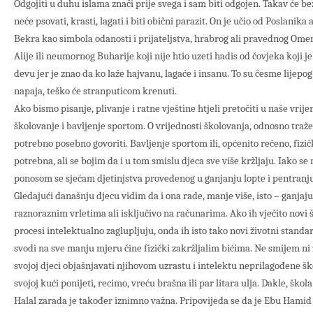
Odgojiti u duhu islama znači prije svega i sam biti odgojen. Takav će be
neće psovati, krasti, lagati i biti obični parazit. On je učio od Poslanika a.
Bekra kao simbola odanosti i prijateljstva, hrabrog ali pravednog Ome
Alije ili neumornog Buharije koji nije htio uzeti hadis od čovjeka koji
devu jer je znao da ko laže hajvanu, lagaće i insanu. To su česme lijepog
napaja, teško će stranputicom krenuti.
Ako bismo pisanje, plivanje i ratne vještine htjeli pretočiti u naše vrije
školovanje i bavljenje sportom. O vrijednosti školovanja, odnosno traže
potrebno posebno govoriti. Bavljenje sportom ili, općenito rečeno, fizič
potrebna, ali se bojim da i u tom smislu djeca sve više kržljaju. Iako s
ponosom se sjećam djetinjstva provedenog u ganjanju lopte i pentranj
Gledajući današnju djecu vidim da i ona rade, manje više, isto – ganjaju
raznoraznim vrletima ali isključivo na računarima. Ako ih vječito novi 
procesi intelektualno zaglupljuju, onda ih isto tako novi životni standa
svodi na sve manju mjeru čine fizički zakržljalim bićima. Ne smijem ni z
svojoj djeci objašnjavati njihovom uzrastu i intelektu neprilagođene ško
svojoj kući ponijeti, recimo, vreću brašna ili par litara ulja. Dakle, škola
Halal zarada je također iznimno važna. Pripovijeda se da je Ebu Hamid G