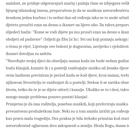
nažalost, ne pridaje odgovarajući značaj i pažnja čime se izbjegava vel
lijepog islamskog imena, preporučeno je da se muškom novorođenčetu
ženskom jedan kurban i to sedmi dan od rođenja iako se to može učiniti i 
djetetu proučiti ezan na desno a ikamet na lijevo uho. Da takva preporu
slijedeći hadis: ”Kome se rodi dijete pa mu prouči ezan na desno a ikame
oboljeti od padavice” (bilježi ga Ebu Ja'la). Svi oni koji poznaju nekoga 
o čemu je riječ. Liječenje ove bolesti je dugoročan, nerijetko i cjeloživo
ikamet dovoljna su zaštita.
”Naređujte svojoj djeci da obavljaju namaz kada im bude sedam godina
budu klanjali, kaznite ih i u postelji razdvajajte mušku od ženske djec
ovim hadisom preciziran je period kada se kod djece, kroz namaz, treba 
njihovom Stvoritelju te razdvajati ih u postelji. Stekne li se navika oba
života, teško da će je se dijete odreći i kasnije. Ukoliko se to i desi, tak
mnogo manje problema ponovo postati klanjač.
Primjetno je da ima roditelja, posebno muških, koji preferiraju mušku 
prvenstveno produžetkom loze. Neki su u tom smislu izričiti pa rođenje
kao pravu malu tragediju. Ova praksa je bila itekako prisutna kod star
novorođenčad uglavnom živu zakopavali u zemlju. Hvala Bogu, danas t