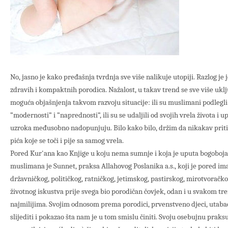
No, jasno je kako pređašnja tvrdnja sve više nalikuje utopiji. Razlog je
zdravih i kompaktnih porodica. Nažalost, u takav trend se sve više ukl
moguća objašnjenja takvom razvoju situacije: ili su muslimani podlegli
”modernosti” i ”naprednosti”, ili su se udaljili od svojih vrela života i 
uzroka međusobno nadopunjuju. Bilo kako bilo, držim da nikakav priti
pića koje se toči i pije sa samog vrela.
Pored Kur'ana kao Knjige u koju nema sumnje i koja je uputa bogoboja
muslimana je Sunnet, praksa Allahovog Poslanika a.s., koji je pored i
državničkog, političkog, ratničkog, jetimskog, pastirskog, mirotvoračkog
životnog iskustva prije svega bio porodičan čovjek, odan i u svakom t
najmilijima. Svojim odnosom prema porodici, prvenstveno djeci, utaba
slijediti i pokazao šta nam je u tom smislu činiti. Svoju osebujnu praks