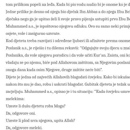
tom prilikom popeli na leđa. Kada bi pio vodu nudio bi je onome ko je 
Jedne prilike je desno od njega bio dječak Ibn Abbas a do njega Ebu Be
dječaka nego ga je upitao želi li svoje pravo pijenja ustupiti prvo Ebu Be
Muhammed a.s., je ispoštovao njegovu odluku. Ovo su samo neki primjer
osjete, vole i zasigurno uzvrate.
Kod djeteta treba razvijati i određene ljubavi ili afinitete prema onome 
Poslanik a.s., je riješio i tu dilemu rekavši: ”Odgajajte svoju djecu u zna
Poslanika, da vole njegovu porodicu i da vole učiti Kur'an. Zaista, oni 
vladaju se po njemu, biće pod Allahovom zaštitom, sa Njegovim posla
onoga dana kada osim Njegove, druge zaštite neće biti”.
Dijete je jedna od najvećih Allahovih blagodati čovjeku. Kako bi iskuš
nakon što mu je dao, robu i uskrati blagodat. Gubitak djeteta je težak u
zacjeljuju. Muhammed a.s., opisao je i tu situaciju: ”Kada čovjeku umre 
melekima:
Uzeste li dušu djetetu roba Moga?
Da, odgovore oni.
Uzeste li plod srca njegova, upita Allah?
Da, odgovore meleki.