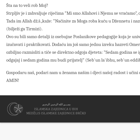
Šta na to veli rob Moj?
Strpljiv je i zahvaljuje riječima ”Mi smo Allahovi i Njemu se vraćamo”,
Tada im Allah dž.š.,kaže: ”Načinite za Moga roba kuću u Džennetu i naz
(bilježi ga Tirmizi).
Ovo su bili samo detalji iz osebujne Poslanikove pedagogije koja je univ
izučavati i praktikovati. Dodaću im još samo jednu izreku hazreti Omera
ozbiljno razmisliti a tiče se direktno odgoja djeteta: ”Sedam godina se 
odgajaj i sedam godina mu budi prijatelj” (Seb'un la'ibhu, seb'un edd
Gospodaru naš, podari nam u ženama našim i djeci našoj radost i učini d
AMIN!