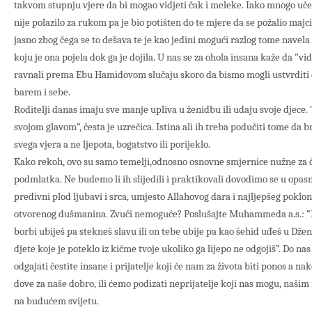
takvom stupnju vjere da bi mogao vidjeti čak i meleke. Iako mnogo učen
nije polazilo za rukom pa je bio potišten do te mjere da se požalio majci.
jasno zbog čega se to dešava te je kao jedini mogući razlog tome navela 
koju je ona pojela dok ga je dojila. U nas se za ohola insana kaže da ”v
ravnali prema Ebu Hamidovom slučaju skoro da bismo mogli ustvrditi 
barem i sebe.
Roditelji danas imaju sve manje upliva u ženidbu ili udaju svoje djece. ”
svojom glavom”, česta je uzrečica. Istina ali ih treba podučiti tome da b
svega vjera a ne ljepota, bogatstvo ili porijeklo.
Kako rekoh, ovo su samo temelji,odnosno osnovne smjernice nužne za 
podmlatka. Ne budemo li ih slijedili i praktikovali dovodimo se u opasno
predivni plod ljubavi i srca, umjesto Allahovog dara i najljepšeg poklona
otvorenog dušmanina. Zvuči nemoguće? Poslušajte Muhammeda a.s.: ”Nij
borbi ubiješ pa stekneš slavu ili on tebe ubije pa kao šehid uđeš u Dženne
djete koje je poteklo iz kičme tvoje ukoliko ga lijepo ne odgojiš”. Do na
odgajati čestite insane i prijatelje koji će nam za života biti ponos a nako
dove za naše dobro, ili ćemo podizati neprijatelje koji nas mogu, našim
na budućem svijetu.