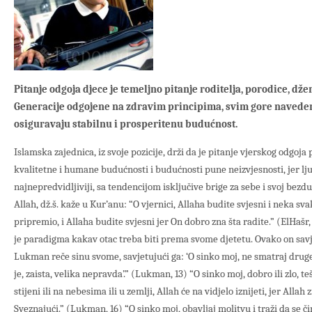
Pitanje odgoja djece je temeljno pitanje roditelja, porodice, džem
Generacije odgojene na zdravim principima, svim gore naved
osiguravaju stabilnu i prosperitenu budućnost.
Islamska zajednica, iz svoje pozicije, drži da je pitanje vjerskog odgoja
kvalitetne i humane budućnosti i budućnosti pune neizvjesnosti, jer lju
najnepredvidljiviji, sa tendencijom isključive brige za sebe i svoj bezdu
Allah, dž.š. kaže u Kur’anu: “O vjernici, Allaha budite svjesni i neka sva
pripremio, i Allaha budite svjesni jer On dobro zna šta radite.” (ElHaš
je paradigma kakav otac treba biti prema svome djetetu. Ovako on savj
Lukman reče sinu svome, savjetujući ga: ‘O sinko moj, ne smatraj dru
je, zaista, velika nepravda’.” (Lukman, 13) “O sinko moj, dobro ili zlo, te
stijeni ili na nebesima ili u zemlji, Allah će na vidjelo iznijeti, jer Allah
Sveznajući.” (Lukman, 16) “O sinko moj, obavljaj molitvu i traži da se či