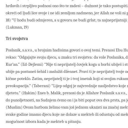
hrđavih i strpljivo podnosi ono što te zadesi – dužnost je tako postupiti.
okreći od ljudi lice svoje i ne idi zemljom nadmeno, jer Allah ne voli n
18) “U hodu budi odmjeren, a u govoru ne budi grlat; ta najneprijatniji
(Lukman, 19)
Tri svojstva
Poslanik, s.a.v.s., u brojnim hadisima govori o ovoj temi. Prenosi Ebu Hur
rekao: “Odgajajte svoju djecu, u znaku tri svojstva: da vole Poslanika, 
Kur’an.” (Ed-Dejlemi) “Nije ti neprijatelj čovjek koga u borbi ubiješ i st
ubije pa postaneš šehid i zaslužiš džennet. Pravi ti je neprijatelj tvoje n
kičme poteklo. Zatim, neprijatelj ti je i tvoj imetak koji si svojim ruka
preokupacija.” (Taberani) “Lijep odgoj je najvrednije nasljedstvo koje 
djetetu.” (Hakim) Enes b. Malik, prenosi da je Allahov Poslanik s.a.v.s.
do punoljetnosti, na Sudnjem ćemo on i ja biti poput ova dva prsta, pa je
(Muslim) Ovom hutbom želimo vam još jednom ukazati na značaj mekt
svake godine imamo djecu koje ne dolaze u mekteb ili odustaju od mekt
mogućnost izbora kada je mekteb u pitanju.