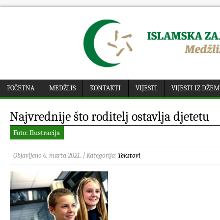
POČETNA
MEDŽLIS
KONTAKTI
VIJESTI
VIJESTI IZ DŽE
Najvrednije što roditelj ostavlja djetetu
Foto: Ilustracija
Objavljeno 6. marta 2021. | Kategorija:
Tekstovi