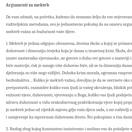
Argumenti za mekteb
Da vam odmah, na početku, kažemo da nemamo želju da vas uvjeravamo
roditeljskim metodama, ovo je jednostavno pokušaj da na osnovu argum
mekteb važan za budućnost vaše djece.
1. Mekteb je jedina odgojno-obrazovna, životna škola u kojoj se primar
duhovnost i dimenziju čovjeka koja je danas u izuzetnoj krizi. Škola, dru
izuzev nastavnika vjeronauke, ne govore o duhu već govore o materiji 
biće materije, čak je mnogo više duhovno biće, ali se ta dimenzija dan
djelovanja su više nego vidljivi. Duboka kriza morala, ogromna raspros
bezbožništva… Koliko je mekteb važan, dovoljno je da se osvrnete oko 
pretpostavki, razmislite koliko vam ljudi iz vašeg okruženja, bliskih pri
važnosti vjere, duhovnosti, vjerovanju u Boga, koliko vas ljudi podsjeća
zdravu duhovnost u vidu svakodnevnog praktikovanja vjere kojoj pripad
je mekteb jedno od rijetkih mjesta gdje vaša djeca sada, a mi roditelji
i usmjerenje ka ispravnom duhovnom životu. Što pokupimo u tim danima 
2. Razlog zbog kojeg konstantno insistiramo i molimo vas da pošaljete v