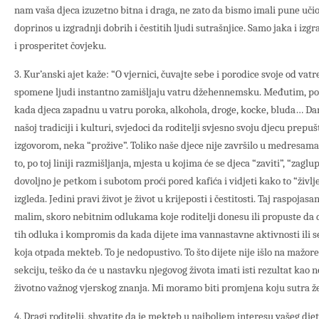
nam vaša djeca izuzetno bitna i draga, ne zato da bismo imali pune učio
doprinos u izgradnji dobrih i čestitih ljudi sutrašnjice. Samo jaka i i
i prosperitet čovjeku.
3. Kur’anski ajet kaže: “O vjernici, čuvajte sebe i porodice svoje od vat
spomene ljudi instantno zamišljaju vatru džehennemsku. Međutim, po
kada djeca zapadnu u vatru poroka, alkohola, droge, kocke, bluda… Dan
našoj tradiciji i kulturi, svjedoci da roditelji svjesno svoju djecu prepušt
izgovorom, neka “prožive”. Toliko naše djece nije završilo u medresam
to, po toj liniji razmišljanja, mjesta u kojima će se djeca “zaviti”, “zaglupi
dovoljno je petkom i subotom proći pored kafića i vidjeti kako to “življ
izgleda. Jedini pravi život je život u krijeposti i čestitosti. Taj raspoja
malim, skoro nebitnim odlukama koje roditelji donesu ili propuste da 
tih odluka i kompromis da kada dijete ima vannastavne aktivnosti ili s
koja otpada mekteb. To je nedopustivo. To što dijete nije išlo na mažore
sekciju, teško da će u nastavku njegovog života imati isti rezultat kao 
životno važnog vjerskog znanja. Mi moramo biti promjena koju sutra že
4. Dragi roditelji, shvatite da je mekteb u najboljem interesu vašeg dje