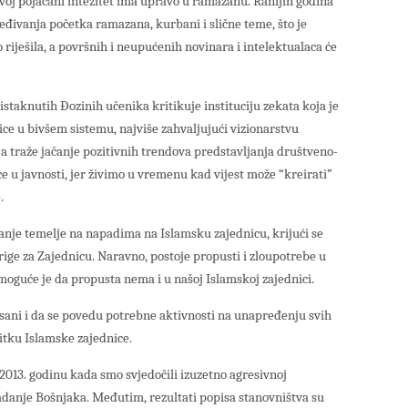
voj pojačani intezitet ima upravo u ramazanu. Ranijih godina
dređivanja početka ramazana, kurbani i slične teme, što je
riješila, a površnih i neupućenih novinara i intelektualaca će
staknutih Đozinih učenika kritikuje instituciju zekata koja je
ce u bivšem sistemu, najviše zahvaljujući vizionarstvu
a traže jačanje pozitivnih trendova predstavljanja društveno-
 u javnosti, jer živimo u vremenu kad vijest može “kreirati”
.
ovanje temelje na napadima na Islamsku zajednicu, krijući se
 brige za Zajednicu. Naravno, postoje propusti i zloupotrebe u
emoguće je da propusta nema i u našoj Islamskoj zajednici.
nisani i da se povedu potrebne aktivnosti na unapređenju svih
itku Islamske zajednice.
2013. godinu kada smo svjedočili izuzetno agresivnoj
anje Bošnjaka. Međutim, rezultati popisa stanovništva su