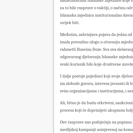
nadležnostima Islamske zajednice koje s
su to bile rasprave o vaktiji, o načinu o
Islamska zajednica institucionalno davno 
uvijek biti.
Međutim, zabrinjava pojava da jedan od i
imala presudnu ulogu u očuvanju zajedni
rahmetli Huseina Đoze. Sva ova dešavanj
odgovornog djelovanja Islamske zajednice
svaki korisnik bilo koje društvene mreže
I dalje postoje pojedinci koji svoje djel
iza slobode govora, interesa javnosti ili
svim organizacijama i institucijama, i n
Ali, bitno je da budu otkriveni, sankcio
procesa koji će doprinijeti ukupnom bolj
Ove rasprave nas podsjećaju na popisnu 
medijskoj kampanji usmjerenoj na komad