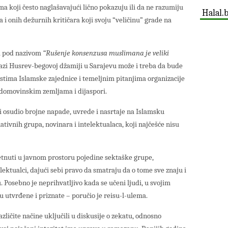
lma koji često naglašavajući lično pokazuju ili da ne razumiju
Halal.
a i onih dežurnih kritičara koji svoju “veličinu” grade na
a pod nazivom
“Rušenje konsenzusa muslimana je veliki
Gazi Husrev-begovoj džamiji u Sarajevu može i treba da bude
stima Islamske zajednice i temeljnim pitanjima organizacije
 domovinskim zemljama i dijaspori.
i osudio brojne napade, uvrede i nasrtaje na Islamsku
tivnih grupa, novinara i intelektualaca, koji najčešće nisu
tnuti u javnom prostoru pojedine sektaške grupe,
elektualci, dajući sebi pravo da smatraju da o tome sve znaju i
u. Posebno je neprihvatljivo kada se učeni ljudi, u svojim
u utvrđene i priznate – poručio je reisu-l-ulema.
azličite načine uključili u diskusije o zekatu, odnosno