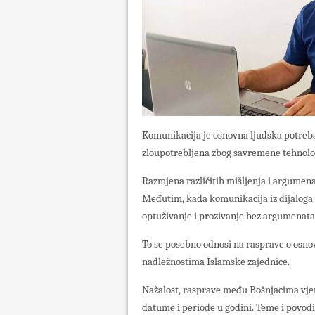
Komunikacija je osnovna ljudska potreba i
zloupotrebljena zbog savremene tehnološ
Razmjena različitih mišljenja i argumena
Međutim, kada komunikacija iz dijaloga 
optuživanje i prozivanje bez argumenata
To se posebno odnosi na rasprave o osn
nadležnostima Islamske zajednice.
Nažalost, rasprave među Bošnjacima vje
datume i periode u godini. Teme i povodi