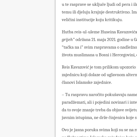
u te rasprave se uključe ljudi od pera i i
temu ili djeluju krajnje destruktivno. Im
veličini institucije koju kritikuju.
Hutba reis-ul-uleme Huseina Kavazović
grijeh”
održana 21. maja 2021. godine u 
“tačka na i” svim raspravama o nadležno
života muslimana u Bosni i Hercegovini,
Reis Kavazović je tom prilikom upozorio 
zajednicu koji dolaze od uglavnom alterna
članovi Islamske zajednice.
– Tu raspravu naročito pokušavaju name
paradžemati, ali i pojedini novinari i int
da to svoje znanje treba da objave svijet
javnim istupima, ne drže činjenica koje s
Ovo je jasna poruka svima koji su se na r