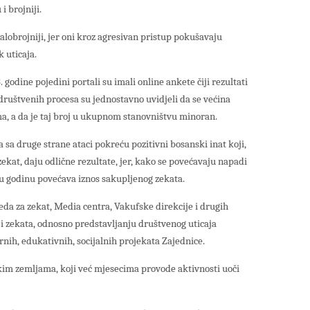
i brojniji.
malobrojniji, jer oni kroz agresivan pristup pokušavaju
 uticaja.
 godine pojedini portali su imali online ankete čiji rezultati
i društvenih procesa su jednostavno uvidjeli da se većina
a, a da je taj broj u ukupnom stanovništvu minoran.
a sa druge strane ataci pokreću pozitivni bosanski inat koji,
 zekat, daju odlične rezultate, jer, kako se povećavaju napadi
 u godinu povećava iznos sakupljenog zekata.
eda za zekat, Media centra, Vakufske direkcije i drugih
ji zekata, odnosno predstavljanju društvenog uticaja
rnih, edukativnih, socijalnih projekata Zajednice.
skim zemljama, koji već mjesecima provode aktivnosti uoči