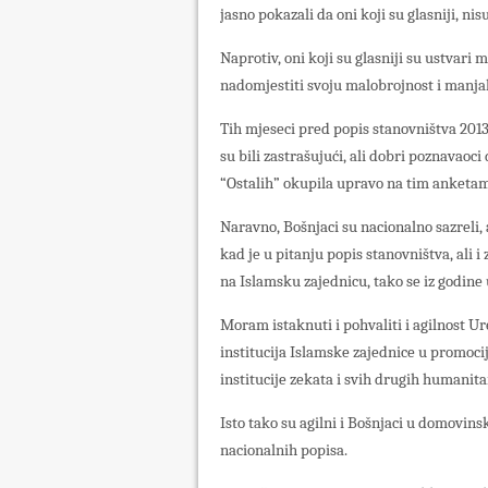
jasno pokazali da oni koji su glasniji, nisu 
Naprotiv, oni koji su glasniji su ustvari 
nadomjestiti svoju malobrojnost i manjak
Tih mjeseci pred popis stanovništva 2013.
su bili zastrašujući, ali dobri poznavaoc
“Ostalih” okupila upravo na tim anketam
Naravno, Bošnjaci su nacionalno sazreli, 
kad je u pitanju popis stanovništva, ali i
na Islamsku zajednicu, tako se iz godine
Moram istaknuti i pohvaliti i agilnost Ur
institucija Islamske zajednice u promoci
institucije zekata i svih drugih humanita
Isto tako su agilni i Bošnjaci u domovin
nacionalnih popisa.