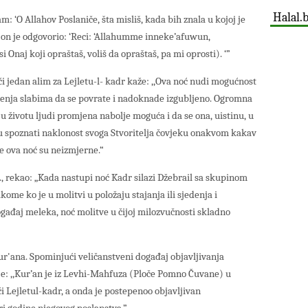
Halal.
am: ‘O Allahov Poslaniče, šta misliš, kada bih znala u kojoj je
, a on je odgovorio: ‘Reci: ‘Allahumme inneke’afuwun,
si Onaj koji opraštaš, voliš da opraštaš, pa mi oprosti). ‘”
 jedan alim za Lejletu-l- kadr kaže: ,,Ova noć nudi mogućnost
brenja slabima da se povrate i nadoknade izgubljeno. Ogromna
 u životu ljudi promjena nabolje moguća i da se ona, uistinu, u
mogu spoznati naklonost svoga Stvoritelja čovjeku onakvom kakav
je ova noć su neizmjerne.“
v.s., rekao: „Kada nastupi noć Kadr silazi Džebrail sa skupinom
ome ko je u molitvi u položaju stajanja ili sjedenja i
događaj meleka, noć molitve u čijoj milozvučnosti skladno
ur'ana. Spominjući veličanstveni događaj objavljivanja
 je: ,,Kur’an je iz Levhi-Mahfuza (Ploče Pomno Čuvane) u
i Lejletul-kadr, a onda je postepenoo objavljivan