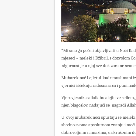
“Mi smo ga počeli objavljivati u Noći Kadr
mjeseci – meleki i Džibril, s dozvolom Go
sigurnost je u njoj sve dok zora ne svane.
Mubarek noć Lejletul-kadr muslimani iz
vjernici iščekuju radosna srca i puni nad
Vjerovjesnik, sallallahu alejhi ve sellem,
njen blagoslov, nadajući se nagradi Allaha
U ovoj mubarek noći spuštaju se meleki z
shodno svome apsolutnom znanju i moći.
dobrovoljnim namazima, u skrušenim do