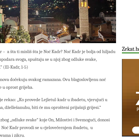
Zekat.b
 – a šta ti misliš šta je Noć Kadr? Noć Kadr je bolja od hiljadu
spodara svoga, spuštaju se u njoj zbog odluke svake,
” (El-Kadr, 1-5)
nova dočekuju svakog ramazana. Ovu blagoslovljenu noć
e u oprost grijeha.
 je rekao: ,,Ko provede Lejletul-kadr u ibadetu, vjerujući u
, džellešanuhu, biti će mu oprošteni prijašnji grijesi.“
bog ,,odluke svake“ koje On, Milostivi i Svemogući, donosi
 Noć Kadr provodi se u cjelovečernjem ibadetu, u
vama i zikru.