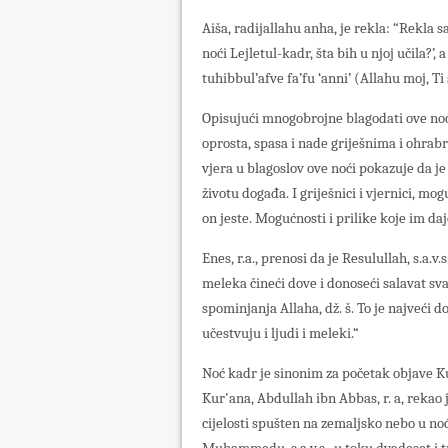
Aiša, radijallahu anha, je rekla: “Rekla s
noći Lejletul-kadr, šta bih u njoj učila?’
tuhibbul’afve fa’fu ‘anni’ (Allahu moj, Ti 
Opisujući mnogobrojne blagodati ove noći
oprosta, spasa i nade griješnima i ohra
vjera u blagoslov ove noći pokazuje da je
životu događa. I griješnici i vjernici, 
on jeste. Mogućnosti i prilike koje im da
Enes, r.a., prenosi da je Resulullah, s.a.
meleka čineći dove i donoseći salavat svak
spominjanja Allaha, dž. š. To je najveći 
učestvuju i ljudi i meleki.“
Noć kadr je sinonim za početak objave K
Kur'ana, Abdullah ibn Abbas, r. a, rekao
cijelosti spušten na zemaljsko nebo u noć