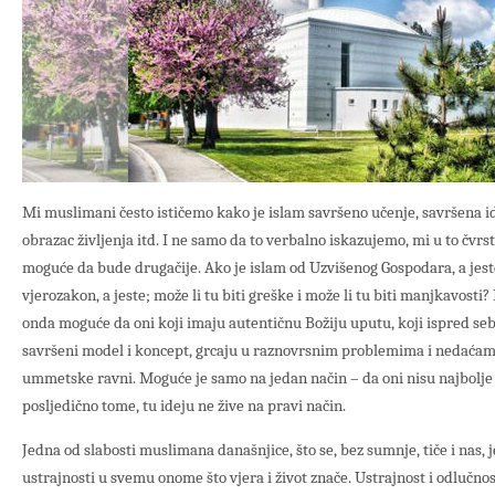
Mi muslimani često ističemo kako je islam savršeno učenje, savršena id
obrazac življenja itd. I ne samo da to verbalno iskazujemo, mi u to čvrs
moguće da bude drugačije. Ako je islam od Uzvišenog Gospodara, a jeste
vjerozakon, a jeste; može li tu biti greške i može li tu biti manjkavost
onda moguće da oni koji imaju autentičnu Božiju uputu, koji ispred se
savršeni model i koncept, grcaju u raznovrsnim problemima i nedaćama
ummetske ravni. Moguće je samo na jedan način – da oni nisu najbolje r
posljedično tome, tu ideju ne žive na pravi način.
Jedna od slabosti muslimana današnjice, što se, bez sumnje, tiče i nas, 
ustrajnosti u svemu onome što vjera i život znače. Ustrajnost i odlučnos