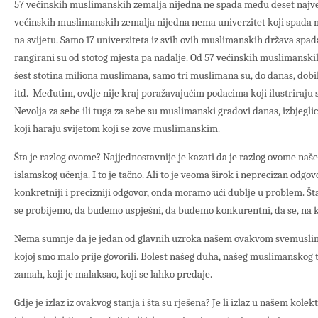
57 većinskih muslimanskih zemalja nijedna ne spada među deset najve
većinskih muslimanskih zemalja nijedna nema univerzitet koji spada m
na svijetu. Samo 17 univerziteta iz svih ovih muslimanskih država spad
rangirani su od stotog mjesta pa nadalje. Od 57 većinskih muslimanskih
šest stotina miliona muslimana, samo tri muslimana su, do danas, dob
itd. Međutim, ovdje nije kraj poražavajućim podacima koji ilustriraju
Nevolja za sebe ili tuga za sebe su muslimanski gradovi danas, izbjegli
koji haraju svijetom koji se zove muslimanskim.
Šta je razlog ovome? Najjednostavnije je kazati da je razlog ovome naš
islamskog učenja. I to je tačno. Ali to je veoma širok i neprecizan odg
konkretniji i precizniji odgovor, onda moramo ući dublje u problem. Šta
se probijemo, da budemo uspješni, da budemo konkurentni, da se, na k
Nema sumnje da je jedan od glavnih uzroka našem ovakvom svemusli
kojoj smo malo prije govorili. Bolest našeg duha, našeg muslimanskog to
zamah, koji je malaksao, koji se lahko predaje.
Gdje je izlaz iz ovakvog stanja i šta su rješena? Je li izlaz u našem kole