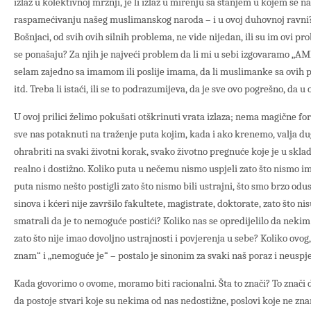
izlaz u kolektivnoj mržnji, je li izlaz u mirenju sa stanjem u kojem se nal
raspamećivanju našeg muslimanskog naroda – i u ovoj duhovnoj ravni
Bošnjaci, od svih ovih silnih problema, ne vide nijedan, ili su im ovi p
se ponašaju? Za njih je najveći problem da li mi u sebi izgovaramo „AMI
selam zajedno sa imamom ili poslije imama, da li muslimanke sa ovih pr
itd. Treba li istaći, ili se to podrazumijeva, da je sve ovo pogrešno, da 
U ovoj prilici želimo pokušati otškrinuti vrata izlaza; nema magične fo
sve nas potaknuti na traženje puta kojim, kada i ako krenemo, valja du
ohrabriti na svaki životni korak, svako životno pregnuće koje je u skla
realno i dostižno. Koliko puta u nečemu nismo uspjeli zato što nismo i
puta nismo nešto postigli zato što nismo bili ustrajni, što smo brzo odust
sinova i kćeri nije završilo fakultete, magistrate, doktorate, zato što n
smatrali da je to nemoguće postići? Koliko nas se opredijelilo da nek
zato što nije imao dovoljno ustrajnosti i povjerenja u sebe? Koliko ovog
znam“ i „nemoguće je“ – postalo je sinonim za svaki naš poraz i neuspj
Kada govorimo o ovome, moramo biti racionalni. Šta to znači? To znači 
da postoje stvari koje su nekima od nas nedostižne, poslovi koje ne znamo