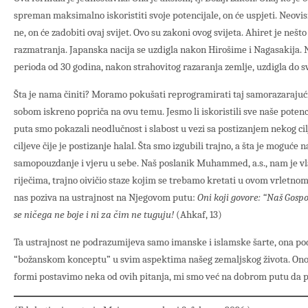
spreman maksimalno iskoristiti svoje potencijale, on će uspjeti. Neovis
ne, on će zadobiti ovaj svijet. Ovo su zakoni ovog svijeta. Ahiret je nešt
razmatranja. Japanska nacija se uzdigla nakon Hirošime i Nagasakija.
perioda od 30 godina, nakon strahovitog razaranja zemlje, uzdigla do s
Šta je nama činiti? Moramo pokušati reprogramirati taj samorazarajuć
sobom iskreno popriča na ovu temu. Jesmo li iskoristili sve naše potenc
puta smo pokazali neodlučnost i slabost u vezi sa postizanjem nekog ci
ciljeve čije je postizanje halal. Šta smo izgubili trajno, a šta je moguć
samopouzdanje i vjeru u sebe. Naš poslanik Muhammed, a.s., nam je vl
riječima, trajno oivičio staze kojim se trebamo kretati u ovom vrletno
nas poziva na ustrajnost na Njegovom putu:
Oni koji govore: “Naš Gospo
se ničega ne boje i ni za čim ne tuguju!
(Ahkaf, 13)
Ta ustrajnost ne podrazumijeva samo imanske i islamske šarte, ona p
“božanskom konceptu” u svim aspektima našeg zemaljskog života. Onog 
formi postavimo neka od ovih pitanja, mi smo već na dobrom putu da po