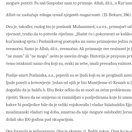
moguće postići. Pa naš Gospodar nam to priznaje. Allah, dž.š., u Kur’an
Allah ne zadužuje nikoga iznad njegovih mogućnosti.
(El-Bekare, 286
Ovo je, također, razlog što je poslanik Muhammed, s.a.v.s., primajući o
vjernost, tražio da to potvrde riječima: „Slušat ću i pokoravati se kolik
kur’anskog ajeta i Poslanikovog postupka mi samo priznajemo jednu re
svemoćni. Samo je Allah, dž.š., svemoćan. Ali priznanje ove realnosti je j
“ne znam” ili “ne mogu” nešto je sasvim drugo. Historija je prepuna pri
ćemo istaknuti samo dva koji su, svaki za sebe, imali presudnu važnost
Poslije smrti Poslanika, a.s., pojavili su se ljudi koji su se proglasili no
ljude poveli u krivovjerje. Jedan od njih je bio Musejleme el-Kezzab iz
dogodilo da je halifa h. Ebu Bekr odbio da se suoči sa ovim problemom
riješiti. Skoro da ne smijemo ni razmišljati o posljedicama koje bi umme
kakve bi posljedice bile da je veliki vojskovođa i vladar Salahuddin Ej
muslimanski vladari tog doba, smatrao da nije moguće osloboditi Jerusa
držali oko 100 godina pod okupacijom.
Ova formula je jednostavna. Ona je aksiom, tj. Božiji zakon. Onaj ko je 