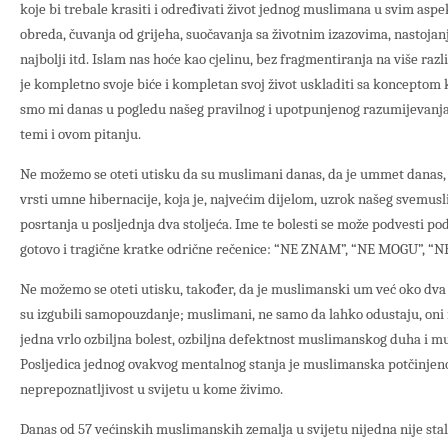
koje bi trebale krasiti i određivati život jednog muslimana u svim aspe
obreda, čuvanja od grijeha, suočavanja sa životnim izazovima, nastojan
najbolji itd. Islam nas hoće kao cjelinu, bez fragmentiranja na više razli
je kompletno svoje biće i kompletan svoj život uskladiti sa konceptom ko
smo mi danas u pogledu našeg pravilnog i upotpunjenog razumijevanja i
temi i ovom pitanju.
Ne možemo se oteti utisku da su muslimani danas, da je ummet danas, u 
vrsti umne hibernacije, koja je, najvećim dijelom, uzrok našeg svemu
posrtanja u posljednja dva stoljeća. Ime te bolesti se može podvesti pod 
gotovo i tragične kratke odrične rečenice: “NE ZNAM”, “NE MOGU”, “
Ne možemo se oteti utisku, također, da je muslimanski um već oko dva 
su izgubili samopouzdanje; muslimani, ne samo da lahko odustaju, oni m
jedna vrlo ozbiljna bolest, ozbiljna defektnost muslimanskog duha i m
Posljedica jednog ovakvog mentalnog stanja je muslimanska potčinjeno
neprepoznatljivost u svijetu u kome živimo.
Danas od 57 većinskih muslimanskih zemalja u svijetu nijedna nije stal