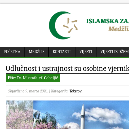
POČETNA
MEDŽLIS
KONTAKTI
VIJESTI
VIJESTI IZ DŽE
Odlučnost i ustrajnost su osobine vjerni
Piše: Dr. Mustafa-ef. Gobeljić
Objavljeno 9. marta 2026. | Kategorija:
Tekstovi