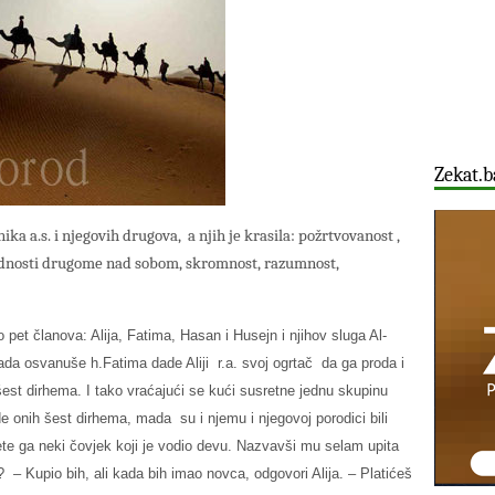
Zekat.b
ka a.s. i njegovih drugova, a njih je krasila: požrtvovanost ,
rednosti drugome nad sobom, skromnost, razumnost,
ilo pet članova: Alija, Fatima, Hasan i Husejn i njihov sluga Al-
ada osvanuše h.Fatima dade Aliji r.a. svoj ogrtač da ga proda i
šest dirhema. I tako vraćajući se kući susretne jednu skupinu
dade onih šest dirhema, mada su i njemu i njegovoj porodici bili
ete ga neki čovjek koji je vodio devu. Nazvavši mu selam upita
? – Kupio bih, ali kada bih imao novca, odgovori Alija. – Platićeš