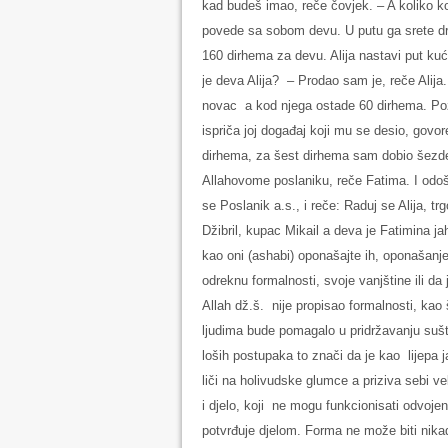
kad budeš imao, reče čovjek. – A koliko ko
povede sa sobom devu. U putu ga srete drugi
160 dirhema za devu. Alija nastavi put kuć
je deva Alija? – Prodao sam je, reče Alij
novac a kod njega ostade 60 dirhema. Požu
ispriča joj događaj koji mu se desio, gov
dirhema, za šest dirhema sam dobio šezd
Allahovome poslaniku, reče Fatima. I odoš
se Poslanik a.s., i reče: Raduj se Alija, tr
Džibril, kupac Mikail a deva je Fatimina j
kao oni (ashabi) oponašajte ih, oponašanj
odreknu formalnosti, svoje vanjštine ili da
Allah dž.š. nije propisao formalnosti, ka
ljudima bude pomagalo u pridržavanju suš
loših postupaka to znači da je kao lijepa 
liči na holivudske glumce a priziva sebi v
i djelo, koji ne mogu funkcionisati odvojen
potvrđuje djelom. Forma ne može biti nikad