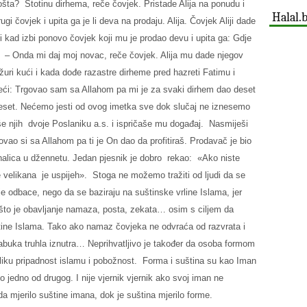
šta? Stotinu dirhema, reče čovjek. Pristade Alija na ponudu i
Halal.
 čovjek i upita ga je li deva na prodaju. Alija. Čovjek Aliji dade
i kad izbi ponovo čovjek koji mu je prodao devu i upita ga: Gdje
a. – Onda mi daj moj novac, reče čovjek. Alija mu dade njegov
ri kući i kada dođe razastre dirheme pred hazreti Fatimu i
oreći: Trgovao sam sa Allahom pa mi je za svaki dirhem dao deset
eset. Nećemo jesti od ovog imetka sve dok slučaj ne iznesemo
e njih dvoje Poslaniku a.s. i ispričaše mu događaj. Nasmiješi
govao si sa Allahom pa ti je On dao da profitiraš. Prodavač je bio
ahalica u džennetu. Jedan pjesnik je dobro rekao: «Ako niste
e velikana je uspijeh». Stoga ne možemo tražiti od ljudi da se
 je odbace, nego da se baziraju na suštinske vrline Islama, jer
o što je obavljanje namaza, posta, zekata… osim s ciljem da
tine Islama. Tako ako namaz čovjeka ne odvraća od razvrata i
jabuka truhla iznutra… Neprihvatljivo je također da osoba formom
eliku pripadnost islamu i pobožnost. Forma i suština su kao Iman
o jedno od drugog. I nije vjernik vjernik ako svoj iman ne
a mjerilo suštine imana, dok je suština mjerilo forme.