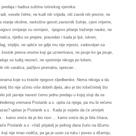
predaja i hadisa suštinu istinskog vjernika:
, ne kudi niti vrijeđa, niti zavidi niti prezire, ne
a stanje okoline, raskošno govori,saveznik šutnje, cjeni vrijeme,
 njegovo smijanje su osmijesi, njegovo pitanje traženje nauke, ne
nalica, rijetko se prepire, pravedan i kada je ljut, iskren,
ag, strpljiv, ne upliće se gdje mu nije mjesto, zadovoljan sa
je žestok prema onome koji ga uznemirava, ne psuje ko ga psuje,
 raduje se tuđoj nesreći, ne spominje nikoga po lošem,
nik niti varalica, pažljivo promatra, oprezan…
obinama koje su krasile njegove sljedbenike. Nema nikoga a da
telj što nije učinio više dobrih djela, ako je bio lošečinitelj što
ilo još jasnije navest ćemo jednu predaju u kojoj stoji da se
ređenog vremana Poslanik a.s. upita za njega, pa mu bi rečeno
kazao? upitao je Poslanik a.s.. Kada je osjetio da će umrijeti
ta… kamo sreće da je bio novi…. kamo sreće da je bila čitava,
če Poslanik a.s: «Vaš prijatelj je jednog dana žurio na džumu
koji nije imao vodiča, pa ga je uzeo za ruku i poveo u džamiju,