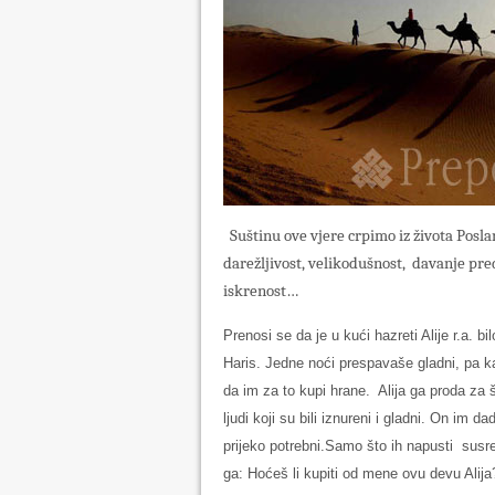
Suštinu ove vjere crpimo iz života Poslani
darežljivost, velikodušnost, davanje p
iskrenost…
Prenosi se da je u kući hazreti Alije r.a. b
Haris. Jedne noći prespavaše gladni, pa k
da im za to kupi hrane. Alija ga proda za 
ljudi koji su bili iznureni i gladni. On im 
prijeko potrebni.Samo što ih napusti susr
ga: Hoćeš li kupiti od mene ovu devu Alija