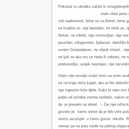
Pokušat ću ukratko sažeti iz mnogobrojnih 
malo zbori puno radi, vesele čehre
voli nadmenost, brine se za Ahiret, brine g
ne hvališe se, nije bestidan, ne oholi se,
škrtari, ne srkleti, nije mrzovoljan, nije nez
pouzdan, odogovoran, ljubazan, darežljiv,bl
svojim Gospodarom, ne slijedi strasti, ni
ne ljuti se ako mu se neda ili zabrani, ne
predusretljiv, uvijek nasmijan, nije razvrat
Islam nije osvojio svijet osim sa ovim os
se na kraju neće kajati, ako je bio dobročini
nije napustio loša djela. Kako bi nam ovo b
jedan od ashaba veoma razbolio, nakon od
da je preselio na ahiret. – Zar nije ništa 
govorio je: kamo sreće da je bilo više pu
nismo razumjeli o čemu govori, rekoše. Re
namaz pa na putu naiđe na jednog slijepca 