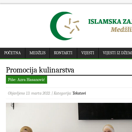
POČETNA
MEDŽLIS
KONTAKTI
VIJESTI
VIJESTI IZ DŽE
Promocija kulinarstva
Piše: Azra Hasanović
Objavljeno 13. marta 2022. | Kategorija:
Tekstovi