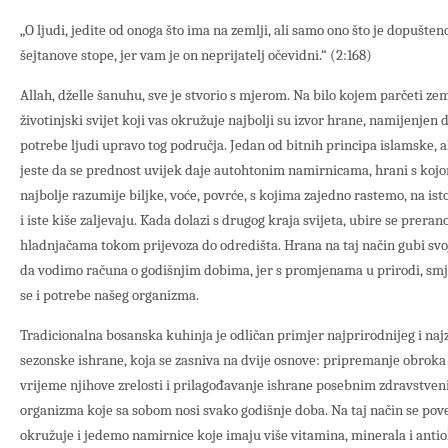
„O ljudi, jedite od onoga što ima na zemlji, ali samo ono što je dopušteno i
šejtanove stope, jer vam je on neprijatelj očevidni.“ (2:168)
Allah, dželle šanuhu, sve je stvorio s mjerom. Na bilo kojem parčeti zeml
životinjski svijet koji vas okružuje najbolji su izvor hrane, namijenjen 
potrebe ljudi upravo tog područja. Jedan od bitnih principa islamske, al
jeste da se prednost uvijek daje autohtonim namirnicama, hrani s kojom
najbolje razumije biljke, voće, povrće, s kojima zajedno rastemo, na istoj
i iste kiše zaljevaju. Kada dolazi s drugog kraja svijeta, ubire se prerano
hladnjačama tokom prijevoza do odredišta. Hrana na taj način gubi svoj
da vodimo računa o godišnjim dobima, jer s promjenama u prirodi, sm
se i potrebe našeg organizma.
Tradicionalna bosanska kuhinja je odličan primjer najprirodnijeg i naj
sezonske ishrane, koja se zasniva na dvije osnove: pripremanje obroka
vrijeme njihove zrelosti i prilagođavanje ishrane posebnim zdravstve
organizma koje sa sobom nosi svako godišnje doba. Na taj način se po
okružuje i jedemo namirnice koje imaju više vitamina, minerala i anti