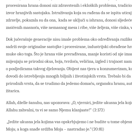
procesirana hrana donosi niz zdravstenih i ekloških problema, tradicion
izvor hranjivih sastojaka. Istraživanja koja su rađena da se ispita utica
zdravlje, pokazala su da ona, kada se uključi u ishranu, donosi sljedeće
zasićenih masnoća, više nemasnog mesa i ribe, više željeza, više cinka, 
Dok jučerašnje generacije nisu imale problema oko određivanja razlike
sadrži svoje originalne sastojke i procesirane, industrijski obrađene
muke oko toga. Što je hrana više prerađivana, manje koristi od nje im
mijenjaju se prirodni okus, boja, tvrdoća, veličina, izgled i trajnost na
o posljedicama takvog djelovanja. Obijest nas tjera u konzumerizam, koj
dovodi do istrebljenja mnogih biljnih i životinjskih vrsta. Trebalo bi da
prirodnih vrsta, da se trudimo da jedemo domaću, organsku hranu, auto
žitarica.
Allah, dželle šanuhu, nas upozorava: „O, vjernici, jedite ukusna jela ko
Allahu zahvalni, ta vi se samo Njemu klanjaate!“ (2:172)
„Jedite ukusna jela kojima vas opskrbjujemo i ne budite u tome objesni
Moja; a koga snađe srdžba Moja – nastradao je.“(20:81)