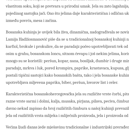
vlastitom soku, koji se pretvara u prirodni umak. Jela su zato lagahnija
pojedinog sastojka jači. Ono što jelima daje karakterističan i odličan u
između povrća, mesa i začina.
Bosanska kuhinja je uvijek bila živa, dinamična, nadograđivala se novim
Lamija Hadžiosmanović piše da se u tradicionalnoj bosanskoj kuhinji n
karfiol, brokule i prokulice, da se paradajz počeo upotrebljavati tek od 1
osim u grahu, bosanskom loncu, sitnom ćevapu i još nekim jelima, kori
mnogo su se koristili: peršun, kopar, nana, bosiljak, đumbir i druge m
paradajz, mrkva i luk, pored krompira, paprike, krastavaca, kupusa, glj
postali tipični sastojci kako bosanskih bašta, tako i jela bosanske kuhin
upotrebljava mljevena paprika, biber, peršun, lovorov list i celer.
Karakteristična bosanskohercegovačka jela su različite vrste čorbi, pita, 
razne vrste sarmi i dolmi, kalja, musaka, pirjana, pilava, peciva, čimbur
davno nekad zapisao da broj različitih čimbura u našoj kuhinji prevazi
jela od različitih vrsta mlijeka i mliječnih proizvoda, jela i proizvoda od
Većina ljudi danas jede mješavinu tradicionalne i industrijski prerađ