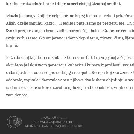
lokalne proizvođače hrane i doprinoseći čistijoj životnoj sredini.
Možda je ponajvažniji princip ishrane kojeg bismo se trebali pridržavat
Allah, dželle šanuhu, kaže: „… I jedite i pijte, samo ne pretjerujete; On 
Svako pretjerivanje u hrani vodi u poremećaj i bolest. Od hrane ćemo ima
svoju svrhu samo ako umjereno jedemo dopuštenu, zdravu, čistu, lije
hranu.
Kažu da onaj koji kuha nikada ne kuha sam. Čak i u svojoj najvećoj osa
okružena je iskustvom generacija kuharica i kuhara iz prošlosti, savje
sadašnjosti i mudrošću pisaca knjiga recepata. Recepti koje su žene i
odabrale, zapisale i darovale vam u njihova dva kuhara objedinjuju sve 
nadam se da ćete uskoro uživati u njihovoj tradicionalnosti, vitalnosti
vam donose.