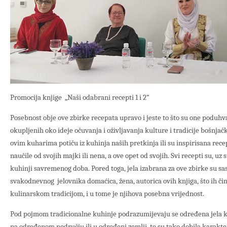
Promocija knjige „Naši odabrani recepti 1 i 2“
Posebnost obje ove zbirke recepata upravo i jeste to što su one poduh
okupljenih oko ideje očuvanja i oživljavanja kulture i tradicije bošnja
ovim kuharima potiču iz kuhinja naših pretkinja ili su inspirisana rece
naučile od svojih majki ili nena, a ove opet od svojih. Svi recepti su, uz
kuhinji savremenog doba. Pored toga, jela izabrana za ove zbirke su s
svakodnevnog jelovnika domaćica, žena, autorica ovih knjiga, što ih čin
kulinarskom tradicijom, i u tome je njihova posebna vrijednost.
Pod pojmom tradicionalne kuhinje podrazumijevaju se određena jela 
na određenom području ili u određenj zemlji, te su tako dobila karakter