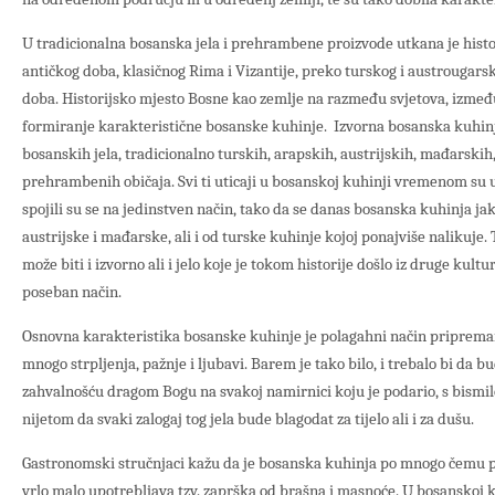
U tradicionalna bosanska jela i prehrambene proizvode utkana je histo
antičkog doba, klasičnog Rima i Vizantije, preko turskog i austrougar
doba. Historijsko mjesto Bosne kao zemlje na razmeđu svjetova, između 
formiranje karakteristične bosanske kuhinje. Izvorna bosanska kuhinj
bosanskih jela, tradicionalno turskih, arapskih, austrijskih, mađarski
prehrambenih običaja. Svi ti uticaji u bosanskoj kuhinji vremenom su u
spojili su se na jedinstven način, tako da se danas bosanska kuhinja jako
austrijske i mađarske, ali i od turske kuhinje kojoj ponajviše nalikuje.
može biti i izvorno ali i jelo koje je tokom historije došlo iz druge kult
poseban način.
Osnovna karakteristika bosanske kuhinje je polagahni način pripremanj
mnogo strpljenja, pažnje i ljubavi. Barem je tako bilo, i trebalo bi da b
zahvalnošću dragom Bogu na svakoj namirnici koju je podario, s bismil
nijetom da svaki zalogaj tog jela bude blagodat za tijelo ali i za dušu.
Gastronomski stručnjaci kažu da je bosanska kuhinja po mnogo čemu p
vrlo malo upotrebljava tzv. zaprška od brašna i masnoće. U bosanskoj k