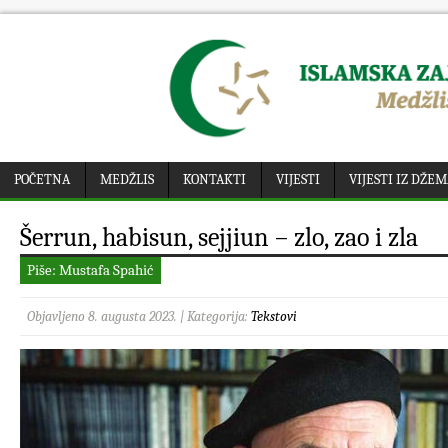
POČETNA
MEDŽLIS
KONTAKTI
VIJESTI
VIJESTI IZ DŽE
Šerrun, habisun, sejjiun – zlo, zao i zla
Piše: Mustafa Spahić
Objavljeno 8. augusta 2023. | Kategorija:
Tekstovi