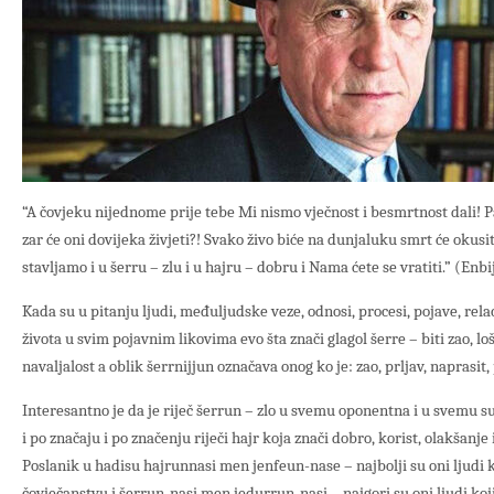
“A čovjeku nijednome prije tebe Mi nismo vječnost i besmrtnost dali
zar će oni dovijeka živjeti?! Svako živo biće na dunjaluku smrt će okusiti
stavljamo i u šerru – zlu i u hajru – dobru i Nama ćete se vratiti.” (Enbi
Kada su u pitanju ljudi, međuljudske veze, odnosi, procesi, pojave, rela
života u svim pojavnim likovima evo šta znači glagol šerre – biti zao, loš,
navaljalost a oblik šerrnijjun označava onog ko je: zao, prljav, naprasit, 
Interesantno je da je riječ šerrun – zlo u svemu oponentna i u svemu su
i po značaju i po značenju riječi hajr koja znači dobro, korist, olakšan
Poslanik u hadisu hajrunnasi men jenfeun-nase – najbolji su oni ljudi k
čovječanstvu i šerrun-nasi men jedurrun-nasi – najgori su oni ljudi koji 