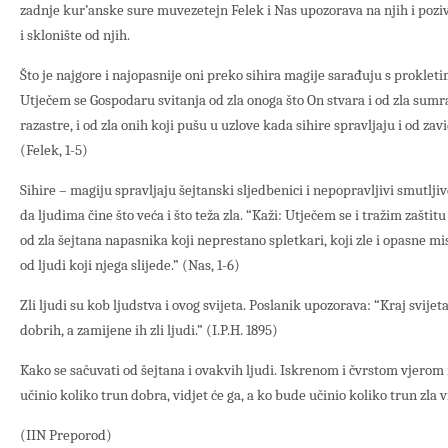
zadnje kur’anske sure muvezetejn Felek i Nas upozorava na njih i pozi
i sklonište od njih.
Što je najgore i najopasnije oni preko sihira magije sarađuju s proklet
Utječem se Gospodaru svitanja od zla onoga što On stvara i od zla sum
razastre, i od zla onih koji pušu u uzlove kada sihire spravljaju i od zav
(Felek, 1-5)
Sihire – magiju spravljaju šejtanski sljedbenici i nepopravljivi smutlji
da ljudima čine što veća i što teža zla. “Kaži: Utječem se i tražim zaštit
od zla šejtana napasnika koji neprestano spletkari, koji zle i opasne misl
od ljudi koji njega slijede.” (Nas, 1-6)
Zli ljudi su kob ljudstva i ovog svijeta. Poslanik upozorava: “Kraj svije
dobrih, a zamijene ih zli ljudi.” (I.P.H. 1895)
Kako se sačuvati od šejtana i ovakvih ljudi. Iskrenom i čvrstom vjerom
učinio koliko trun dobra, vidjet će ga, a ko bude učinio koliko trun zla vidj
(IIN Preporod)