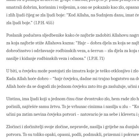
smatrali dobrim, korisnim i voljenim, a ono se pokazalo kao zlo, opasno
i zlih ljudi čijeg se zla ljudi boje: “Kod Allaha, na Sudnjem danu, imat će
zla ljudi boje.” (I.P.H. 455)
Poslanik podučava sljedbenike kako će najbrže zadobiti Allahovu nagrad
za koja najbrže stiže Allahova kazna: “Hajr – dobra djela za koja se naj
dobročinstvo i održavanje rodbinskih veza, a šerrun – zla djela za koja
nasilje i kidanje rodbinskih veza i odnosa.” (I.P.H. 71)
U biti, u čovjeku može postojati zlo iznutra koje je teško otklonjivo i z
Kada Allah hoće dobro – “hajr čovjeku, dadne mi trajno bogatstvo na du
Allah hoće da se dogodi zlo jednom čovjeku zato što ga zaslužuje, učini 
Uistinu, ima ljudi koji u jednom činu čine dvostruko zlo, hem rade zlo 
počinili, najčešće samu žrtvu. To je vrhunac cinizma i nasilja u zlu – “Ko 
učini pa zatim nevina čovjeka potvori – natovario je na sebe i klevetu i g
Zločinci i zločinitelji svoje zločine, nepravde, nasilja i grijehe na dunj
potvora. To su toliko opaki, opasni, podli, podmukli, prizemni i pokvaren