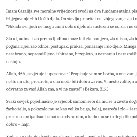
Imam Gazalija sve moralne vrijednosti svodi na dva fundamentalna plan
izbjegavanje zlih i loših djela. On stavlja prioritet na izbjegavanje zla i 
“Nikada svi ljudi ne mogu činiti dobro djelo ali sustezati se od zla i ne č
Zlo u ljudima i zlo prema ljudima može biti zla namjera, zla misao, zla i
pogana riječ, zao odnos, postupak, praksa, ponašanje i zlo djelo. Mnoga 
nesabrano, nepromišljeno, ishitreno, brzopleto, u neznanju i nerazmišl
nastaju.
Allah, dž.š., savjetuje i upozorava: “Propisuje vam se borba, a ona vam j
nešto mrzite, prezirete, a ono može biti dobro za vas. Vi nešto volite, a
odvratno za vas! Allah zna, a vi ne znate!” (Bekara, 216.)
Svaki čovjek pojedinačno je svjedok samom sebi da mu se u životu doga
žarko želio, a pokazalo mu se kao velika briga, belaj, nesreća i zlo – šer
prezirao, antipatisao i smatrao odvratnim, a kada mu se to dogodilo po
dobro – hajr.
Kada su u pitanju društvene grupe i narodi, povijest je puna primjera d