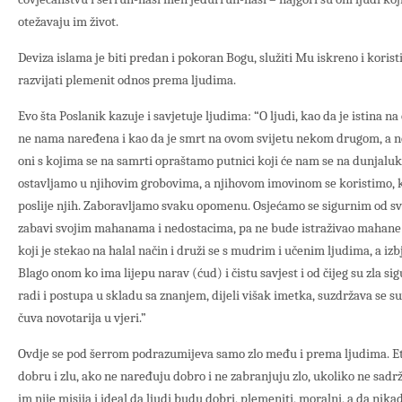
otežavaju im život.
Deviza islama je biti predan i pokoran Bogu, služiti Mu iskreno i koristi
razvijati plemenit odnos prema ljudima.
Evo šta Poslanik kazuje i savjetuje ljudima: “O ljudi, kao da je istina
ne nama naređena i kao da je smrt na ovom svijetu nekom drugom, a n
oni s kojima se na samrti opraštamo putnici koji će nam se na dunjaluk 
ostavljamo u njihovim grobovima, a njihovom imovinom se koristimo, k
poslije njih. Zaboravljamo svaku opomenu. Osjećamo se sigurnim od s
zabavi svojim mahanama i nedostacima, pa ne bude istraživao mahane dr
koji je stekao na halal način i druži se s mudrim i učenim ljudima, a i
Blago onom ko ima lijepu narav (ćud) i čistu savjest i od čijeg su zla si
radi i postupa u skladu sa znanjem, dijeli višak imetka, suzdržava se su
čuva novotarija u vjeri.”
Ovdje se pod šerrom podrazumijeva samo zlo među i prema ljudima. Et
dobru i zlu, ako ne naređuju dobro i ne zabranjuju zlo, ukoliko ne sadr
im nije misija i ideal da ljudi budu dobri, plemeniti, moralni, a da nikad