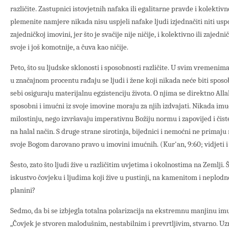
različite. Zastupnici istovjetnih nafaka ili egalitarne pravde i kolektiv
plemenite namjere nikada nisu uspjeli nafake ljudi izjednačiti niti us
zajedničkoj imovini, jer što je svačije nije ničije, i kolektivno ili zajedn
svoje i još komotnije, a čuva kao ničije.
Peto, što su ljudske sklonosti i sposobnosti različite. U svim vremenim
u značajnom procentu rađaju se ljudi i žene koji nikada neće biti spos
sebi osiguraju materijalnu egzistenciju života. O njima se direktno Alla
sposobni i imućni iz svoje imovine moraju za njih izdvajati. Nikada imućn
milostinju, nego izvršavaju imperativnu Božiju normu i zapovijed i čist
na halal način. S druge strane sirotinja, bijednici i nemoćni ne primaju
svoje Bogom darovano pravo u imovini imućnih. (Kur'an, 9:60; vidjeti i 
Šesto, zato što ljudi žive u različitim uvjetima i okolnostima na Zemlji.
iskustvo čovjeku i ljudima koji žive u pustinji, na kamenitom i neplod
planini?
Sedmo, da bi se izbjegla totalna polarizacija na ekstremnu manjinu imuć
„Čovjek je stvoren malodušnim, nestabilnim i prevrtljivim, stvarno. Uzruj