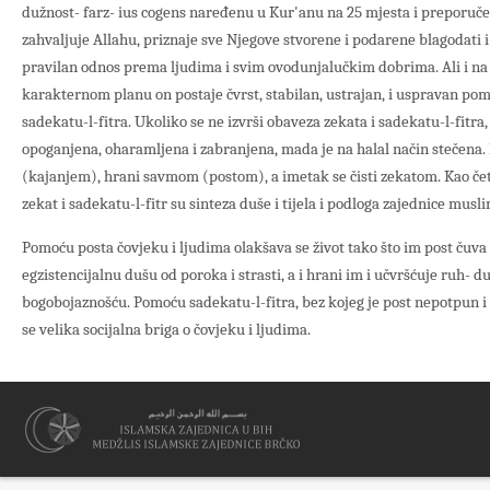
dužnost- farz- ius cogens naređenu u Kur'anu na 25 mjesta i preporu
zahvaljuje Allahu, priznaje sve Njegove stvorene i podarene blagodati i
pravilan odnos prema ljudima i svim ovodunjalučkim dobrima. Ali i na
karakternom planu on postaje čvrst, stabilan, ustrajan, i uspravan pom
sadekatu-l-fitra. Ukoliko se ne izvrši obaveza zekata i sadekatu-l-fitra,
opoganjena, oharamljena i zabranjena, mada je na halal način stečena. 
(kajanjem), hrani savmom (postom), a imetak se čisti zekatom. Kao četi
zekat i sadekatu-l-fitr su sinteza duše i tijela i podloga zajednice musl
Pomoću posta čovjeku i ljudima olakšava se život tako što im post čuva ti
egzistencijalnu dušu od poroka i strasti, a i hrani im i učvršćuje ruh- 
bogobojaznošću. Pomoću sadekatu-l-fitra, bez kojeg je post nepotpun i
se velika socijalna briga o čovjeku i ljudima.