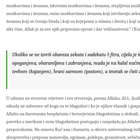
muškarcima i ženama, iskrenim muškarcima i ženama, strpljivim muš
muškarcima i ženama, onim muškarcima i ženama koji izvršavaju zek
ženama koji se čuvaju bluda i koji su krjeposni u islamu i životu i koji
zikr čine, Allah je za sve njih pripremio oprost i dar veličanstveni.“ (Ku
Ukoliko se ne izvrši obaveza zekata i sadekatu-l-fitra, cijela j
opoganjena, oharamljena i zabranjena, mada je na halal način 
tevbom (kajanjem), hrani savmom (postom), a imetak se čisti
U odnosu na stvorene svjetove i sva stvorenja, prema Allahu, dž.š., ljud
nikada ne zaborave od koga su te blagodati i ko je njihov vlasnik i gos
Allahu na darovanim besplatnim i bezuvjetnim blagodatima u slobodi, t
poretka s imetkom i svim blagodatima postupaju i raspolažu po Allah
preporukama. Na osnovu Kur'ana i Sunneta, u okviru univerzalnog reda
zloupotreba i potpuna samovolja, egoizam, pohlepa, gramzivost, sebično