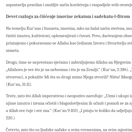
uspostavlja pravilan i snošljiv način korišćenja i raspodjele svih ovosv
Devet razloga za čišćenje imovine zekatom i sadekatu-l-fitrom
Na temelju Kur'ana i Sunneta, imovina, iako na halal način stečena, mo
čistiti iznutra, kultivirati, oplemenjivati i čuvati. Prvo, darivanjem oba
priznajemo i pokoravamo se Allahu kao Jedinom Izvoru i Stvoritelju svi
nimeta.
Drugo, time se neprestano sjećamo i zahvaljujemo Allahu na Njegovim
„Allahovo je sve što je na nebesima i što je na Zemlji.“ (Kur'an, 2:284). 
stvoreno), a pokažite Mi šta su drugi mimo Njega stvorili? Ništa! Mnogo
(Kur'an, 31:11).
Treće, zato što Allah imperativno i neopozivo naređuje: „Uzmi i ukupi i
njime iznutra i izvana očistiš i blagoslovljenim ih učiniš i pomoli se za nji
a Allah sve čuje i sve zna.“ (Kur'an 9:103) „I pitaju te koliko da udjeljuju
220.)
Četvrto, zato što su ljudske nafake u svim vremenima, na svim mjest