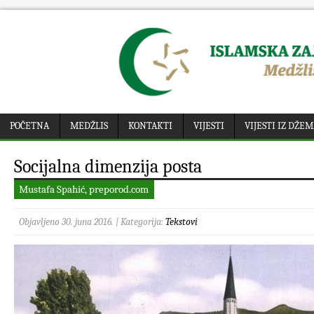
POČETNA
MEDŽLIS
KONTAKTI
VIJESTI
VIJESTI IZ DŽE
Socijalna dimenzija posta
Mustafa Spahić, preporod.com
Objavljeno 30. juna 2016. | Kategorija:
Tekstovi