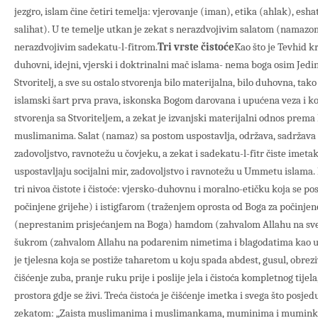
jezgro, islam čine četiri temelja: vjerovanje (iman), etika (ahlak), esha
salihat). U te temelje utkan je zekat s nerazdvojivim salatom (namazo
nerazdvojivim sadekatu-l-fitrom.
Tri vrste čistoće
Kao što je Tevhid 
duhovni, idejni, vjerski i doktrinalni mač islama- nema boga osim Jedi
Stvoritelj, a sve su ostalo stvorenja bilo materijalna, bilo duhovna, tak
islamski šart prva prava, iskonska Bogom darovana i upućena veza i k
stvorenja sa Stvoriteljem, a zekat je izvanjski materijalni odnos prema
muslimanima. Salat (namaz) sa postom uspostavlja, održava, sadržava 
zadovoljstvo, ravnotežu u čovjeku, a zekat i sadekatu-l-fitr čiste imetak 
uspostavljaju socijalni mir, zadovoljstvo i ravnotežu u Ummetu islama. I
tri nivoa čistote i čistoće: vjersko-duhovnu i moralno-etičku koja se p
počinjene grijehe) i istigfarom (traženjem oprosta od Boga za počinjen
(neprestanim prisjećanjem na Boga) hamdom (zahvalom Allahu na svem
šukrom (zahvalom Allahu na podarenim nimetima i blagodatima kao uv
je tjelesna koja se postiže taharetom u koju spada abdest, gusul, obrezi
čišćenje zuba, pranje ruku prije i poslije jela i čistoća kompletnog tije
prostora gdje se živi. Treća čistoća je čišćenje imetka i svega što posje
zekatom: „Zaista muslimanima i muslimankama, muminima i muminka