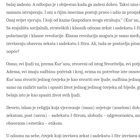
belaj zadesio. A odbojan je i obijestan kada ga zadesi dobro. Takvi nisu 
namazu istrajavaju. I oni u čijim imecima postoji pravo i udio za prosjak
Onaj svijet vjeruju. I koji od kazne Gospodara svoga strahuju.“ (Kur'an, 19
Sa stajališta socijalnih, strateških i klasnih odnosa zekat i sadekatu-l-
polarizacije i klasne revolucije. Klasna revolucija moguća je samo me
izvršavaju obavezu zekata i sadekatu-l-fitra. Ali, tada se postavlja pit
uopće?
Osmo, svi ljudi su, prema Kur'anu, stvoreni od istog Stvoritelja, svi po
Adema, svi imaju sudbinu-početak i kraj, svima su potrebne iste osnovne
Kur'anu stvoriti jednog čovjeka je kao stvoriti sve ljude, sudbina jednog
samo na različit način i spasiti život jednog jedinog čovjeka od bijede, g
belaja isto je kao spasiti život svih ljudi.
Deveto, islam je religija koja vjerovanje (iman) uvjetuje (amelom) dob
zekatom, post (savm) – sadekatu-l-fitrom, slobodu – odgovornošću, m
obavezom i estetiku – etikom.
U odnosu na sebe, čovjek koji izvršava zekat i sadekatu-l-fitr izvršava