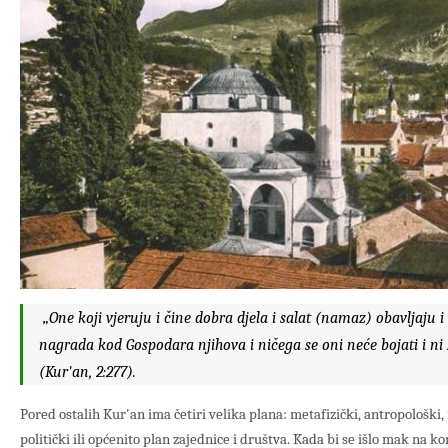
„One koji vjeruju i čine dobra djela i salat (namaz) obavljaju i
nagrada kod Gospodara njihova i ničega se oni neće bojati i ni 
(Kur'an, 2:277).
Pored ostalih Kur'an ima četiri velika plana: metafizički, antropološki, 
politički ili općenito plan zajednice i društva. Kada bi se išlo mak na k