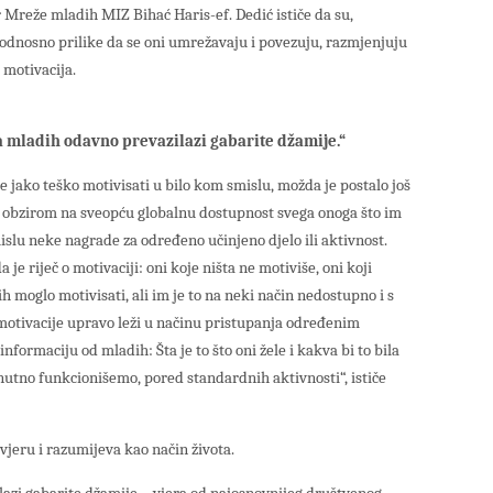
 Mreže mladih MIZ Bihać Haris-ef. Dedić ističe da su,
e, odnosno prilike da se oni umrežavaju i povezuju, razmjenjuju
a motivacija.
a mladih odavno prevazilazi gabarite džamije.“
e jako teško motivisati u bilo kom smislu, možda je postalo još
, s obzirom na sveopću globalnu dostupnost svega onoga što im
islu neke nagrade za određeno učinjeno djelo ili aktivnost.
je riječ o motivaciji: oni koje ništa ne motiviše, oni koji
 ih moglo motivisati, ali im je to na neki način nedostupno i s
 motivacije upravo leži u načinu pristupanja određenim
formaciju od mladih: Šta je to što oni žele i kakva bi to bila
nutno funkcionišemo, pored standardnih aktivnosti“, ističe
vjeru i razumijeva kao način života.