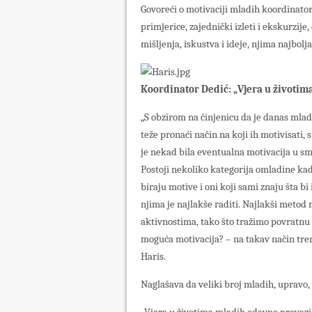
Govoreći o motivaciji mladih koordinator
primjerice, zajednički izleti i ekskurzij
mišljenja, iskustva i ideje, njima najbolj
Koordinator Dedić: „Vjera u životim
„S obzirom na činjenicu da je danas mlad
teže pronaći način na koji ih motivisati
je nekad bila eventualna motivacija u sm
Postoji nekoliko kategorija omladine kada 
biraju motive i oni koji sami znaju šta bi
njima je najlakše raditi. Najlakši metod
aktivnostima, tako što tražimo povratnu in
moguća motivacija? – na takav način tre
Haris.
Naglašava da veliki broj mladih, upravo, 