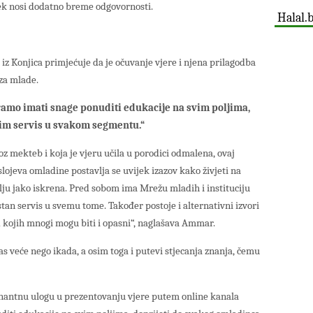
jek nosi dodatno breme odgovornosti.
Halal.
 Konjica primjećuje da je očuvanje vjere i njena prilagodba
za mlade.
amo imati snage ponuditi edukacije na svim poljima,
i im servis u svakom segmentu.“
z mekteb i koja je vjeru učila u porodici odmalena, ovaj
slojeva omladine postavlja se uvijek izazov kako živjeti na
lju jako iskrena. Pred sobom ima Mrežu mladih i instituciju
tan servis u svemu tome. Također postoje i alternativni izvori
od kojih mnogi mogu biti i opasni“, naglašava Ammar.
s veće nego ikada, a osim toga i putevi stjecanja znanja, čemu
nantnu ulogu u prezentovanju vjere putem online kanala