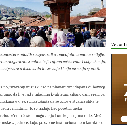
Zekat.b
petnaestero mladih razgovarali o značajnim temama religije,
u smo razgovarali s onima koji s njima češće rade i bolje ih čuju,
im odgovore u dobu kada im se volja i želje ne smiju sputati.
ualno, izraženiji misijski rad na plemenitim idejama duhovnog
pitamo da li je rad s mladima kvalitetan, ciljano usmjeren, pa
h nakana uvijek su nastojanja da se očituje stvarna slika te
 radu s mladima. To se nadaje kao početna tačka
treba, o čemu često mnogo znaju i oni koji s njima rade. Među
lamske zajednice, koja, po svome institucionalnom karakteru i