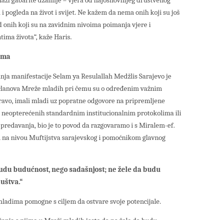
lazi gabarite džamije – vjera od najosnovnijeg društvenog
 pogleda na život i svijet. Ne kažem da nema onih koji su još
d onih koji su na zavidnim nivoima poimanja vjere i
ima života“, kaže Haris.
ima
anja manifestacije Selam ya Resulallah Medžlis Sarajevo je
 članova Mreže mladih pri čemu su o određenim važnim
 upravo, imali mladi uz popratne odgovore na pripremljene
 neopterećenih standardnim institucionalnim protokolima ili
redavanja, bio je to povod da razgovaramo i s Miralem-ef.
na nivou Muftijstva sarajevskog i pomoćnikom glavnog
budu budućnost, nego sadašnjost; ne žele da budu
duštva.“
mladima pomogne s ciljem da ostvare svoje potencijale.