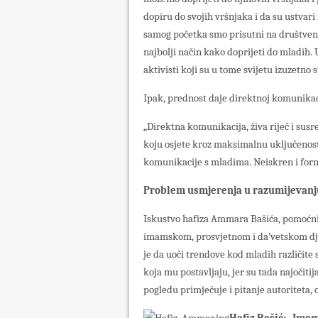
dopiru do svojih vršnjaka i da su ustvari 
samog početka smo prisutni na društveni
najbolji način kako doprijeti do mladih
aktivisti koji su u tome svijetu izuzetno 
Ipak, prednost daje direktnoj komunikaciji
„Direktna komunikacija, živa riječ i susre
koju osjete kroz maksimalnu uključenost 
komunikacije s mladima. Neiskren i form
Problem usmjerenja u razumijevanju
Iskustvo hafiza Ammara Bašića, pomoćni
imamskom, prosvjetnom i da’vetskom dj
je da uoči trendove kod mladih različite 
koja mu postavljaju, jer su tada najočitij
pogledu primjećuje i pitanje autoriteta, 