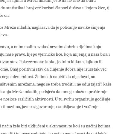
ženja s njima u Mreži mladih jeste da ne žele da budu
 statistika i broj već korisni članovi duštva u kojem žive, tj.
če on.
oz Mrežu mladih, naglašava da je poticanje navike činjenja
jeva.
instvu, u onim malim svakodnevnim dobrim djelima koja
u naše pravo, lijepo vjerničko lice, koja mijenjaju naša bića i
tivan stav. Pokrećemo se lahko, jednim klikom, lajkom ili
ome. Onaj pozitivni stav da činjenje dobra nije izuzetak već
nego plemenitost. Želimo ih naučiti da nije dovoljno
ruštvenim mrežama, nego se treba truditi i ne odustajati“, kaže
onisanja Mreže mladih, podsjeća da mnogo ulažu u proširenje
 nosioce različitih aktivnosti. U tu svrhu organizuju godišnje
u timovima, javno zagovaranje, osmišljavanje i vođenje
način žele biti uključeni u aktivnosti te koji su načini kojima
ponuditi im nove sadržaje. Iskustvo nam govori da oni lakše