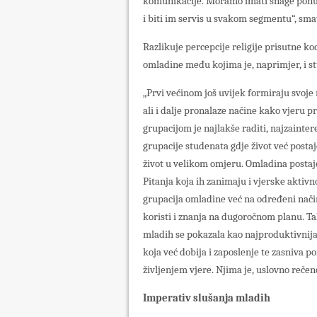
komunikacije. Moramo imati snage ponudi
i biti im servis u svakom segmentu“, sm
Razlikuje percepcije religije prisutne k
omladine među kojima je, naprimjer, i s
„Prvi većinom još uvijek formiraju svoje 
ali i dalje pronalaze načine kako vjeru 
grupacijom je najlakše raditi, najzaintere
grupacije studenata gdje život već postaj
život u velikom omjeru. Omladina postaje 
Pitanja koja ih zanimaju i vjerske aktivn
grupacija omladine već na određeni način 
koristi i znanja na dugoročnom planu. Ta
mladih se pokazala kao najproduktivnija 
koja već dobija i zaposlenje te zasniva po
življenjem vjere. Njima je, uslovno rečen
Imperativ slušanja mladih