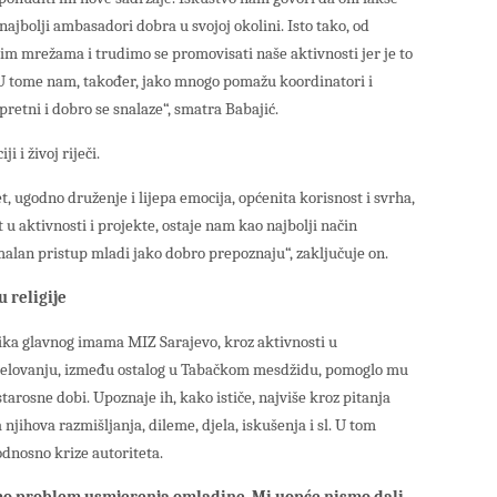
najbolji ambasadori dobra u svojoj okolini. Isto tako, od
m mrežama i trudimo se promovisati naše aktivnosti jer je to
. U tome nam, također, jako mnogo pomažu koordinatori i
spretni i dobro se snalaze“, smatra Babajić.
 i živoj riječi.
t, ugodno druženje i lijepa emocija, općenita korisnost i svrha,
u aktivnosti i projekte, ostaje nam kao najbolji način
alan pristup mladi jako dobro prepoznaju“, zaključuje on.
 religije
ka glavnog imama MIZ Sarajevo, kroz aktivnosti u
elovanju, između ostalog u Tabačkom mesdžidu, pomoglo mu
starosne dobi. Upoznaje ih, kako ističe, najviše kroz pitanja
a njihova razmišljanja, dileme, djela, iskušenja i sl. U tom
odnosno krize autoriteta.