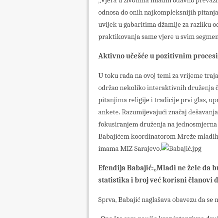
„Vjera u životima mladih odavno prevazi
odnosa do onih najkompleksnijih pitanja i
uvijek u gabaritima džamije za razliku o
praktikovanja same vjere u svim segment
Aktivno učešće u pozitivnim proces
U toku rada na ovoj temi za vrijeme traj
održao nekoliko interaktivnih druženja
pitanjima religije i tradicije prvi glas,
ankete. Razumijevajući značaj dešavanja
fokusiranjem druženja na jednosmjerna p
Babajićem koordinatorom Mreže mladih 
imama MIZ Sarajevo.
Efendija Babajić:„Mladi ne žele da 
statistika i broj već korisni članovi 
Sprva, Babajić naglašava obavezu da se 