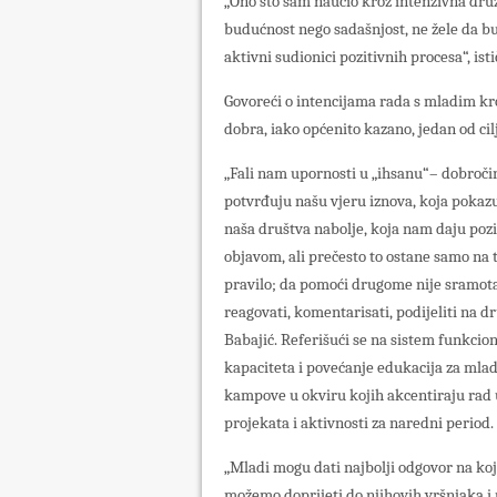
„Ono što sam naučio kroz intenzivna dru
budućnost nego sadašnjost, ne žele da budu
aktivni sudionici pozitivnih procesa“, isti
Govoreći o intencijama rada s mladim kr
dobra, iako općenito kazano, jedan od cil
„Fali nam upornosti u „ihsanu“– dobroč
potvrđuju našu vjeru iznova, koja pokazuj
naša društva nabolje, koja nam daju pozi
objavom, ali prečesto to ostane samo na t
pravilo; da pomoći drugome nije sramota 
reagovati, komentarisati, podijeliti na d
Babajić. Referišući se na sistem funkci
kapaciteta i povećanje edukacija za mlade
kampove u okviru kojih akcentiraju rad 
projekata i aktivnosti za naredni period.
„Mladi mogu dati najbolji odgovor na koji 
možemo doprijeti do njihovih vršnjaka i 