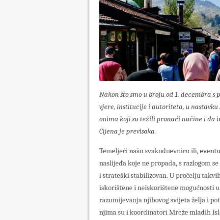
Nakon što smo u broju od 1. decembra s 
vjere, institucije i autoriteta, u nastavk
onima koji su težili pronaći načine i da 
Cijena je previsoka.
Temeljeći našu svakodnevnicu ili, event
naslijeđa koje ne propada, s razlogom se 
i strateški stabilizovan. U pročelju takvi
iskorištene i neiskorištene mogućnosti u
razumijevanja njihovog svijeta želja i po
njima su i koordinatori Mreže mladih Is