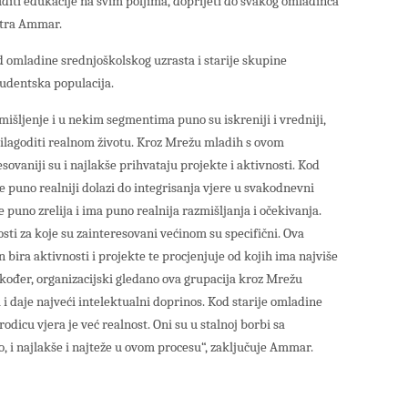
ti edukacije na svim poljima, doprijeti do svakog omladinca
atra Ammar.
od omladine srednjoškolskog uzrasta i starije skupine
tudentska populacija.
mišljenje i u nekim segmentima puno su iskreniji i vredniji,
prilagoditi realnom životu. Kroz Mrežu mladih s ovom
sovaniji su i najlakše prihvataju projekte i aktivnosti. Kod
e puno realniji dolazi do integrisanja vjere u svakodnevni
puno zrelija i ima puno realnija razmišljanja i očekivanja.
osti za koje su zainteresovani većinom su specifični. Ova
bira aktivnosti i projekte te procjenjuje od kojih ima najviše
kođer, organizacijski gledano ova grupacija kroz Mrežu
i daje najveći intelektualni doprinos. Kod starije omladine
rodicu vjera je već realnost. Oni su u stalnoj borbi sa
o, i najlakše i najteže u ovom procesu“, zaključuje Ammar.