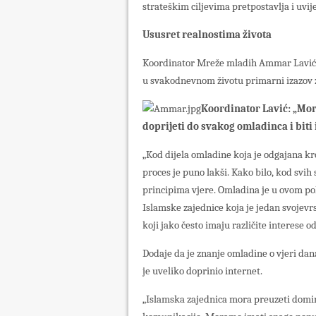
strateškim ciljevima pretpostavlja i uvi
Ususret realnostima života
Koordinator Mreže mladih Ammar Lavić iz
u svakodnevnom životu primarni izazov 
Koordinator Lavić: „Mor
doprijeti do svakog omladinca i bit
„Kod dijela omladine koja je odgajana kro
proces je puno lakši. Kako bilo, kod svih 
principima vjere. Omladina je u ovom po
Islamske zajednice koja je jedan svojevrs
koji jako često imaju različite interese 
Dodaje da je znanje omladine o vjeri dana
je uveliko doprinio internet.
„Islamska zajednica mora preuzeti domi