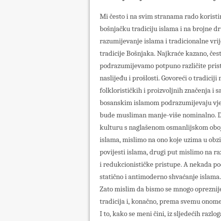
Mi često i na svim stranama rado koristim
bošnjačku tradiciju islama i na brojne dr
razumijevanje islama i tradicionalne vri
tradicije Bošnjaka. Najkraće kazano, čest
podrazumijevamo potpuno različite prist
naslijeđu i prošlosti. Govoreći o tradiciji
folklorističkih i proizvoljnih značenja i
bosanskim islamom podrazumijevaju vje
bude musliman manje-više nominalno. D
kulturu s naglašenom osmanlijskom oboj
islama, mislimo na ono koje uzima u obzi
povijesti islama, drugi put mislimo na r
i redukcionističke pristupe. A nekada 
statično i antimoderno shvaćanje islama.
Zato mislim da bismo se mnogo opreznije 
tradicija i, konačno, prema svemu onome š
I to, kako se meni čini, iz sljedećih razlog