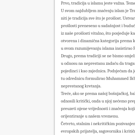
Prvo, tradicija u islamu jeste važna. Teme
U svom najdubljem značenju islam je Tradic
niti je tradicija sve što je prošlost. Ustvari
prošlosti preneseno u sadašnjost i budućn
iz naše prošlosti vitalno, što posjeduje ka
otvorena i dinamična kategorija prema ko
u svom razumijevanju islama insistirao 
Drugo, prema tradiciji se ne bismo smjel
u odnosu na neprestanu zadaću da tragam
pojedinci i kao zajednica. Podsjećam da 
tu odrednicu formulirao Muhammed Ikbal
neprestanog kretanja.
Treće, ako se prema našoj bošnjačkoj, ba
odnosili kritički, onda u njoj nećemo pr
preuzeti njene vrijednosti i značenja koji
orijentiranje u našem vremenu.
Četvrto, stalnim i nekritičkim pozivanje
evropskih prijatelja, sagovornika i krit