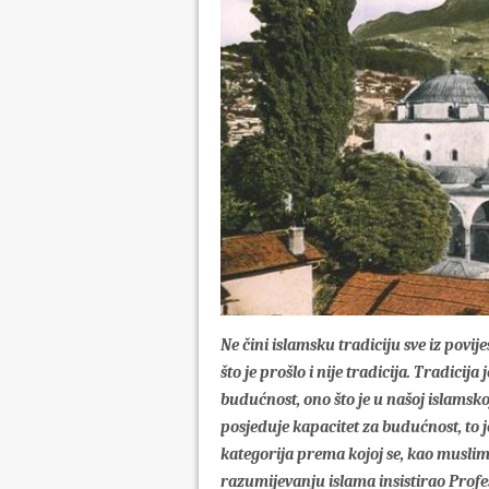
Ne čini islamsku tradiciju sve iz povijes
što je prošlo i nije tradicija. Tradicija
budućnost, ono što je u našoj islamskoj 
posjeduje kapacitet za budućnost, to je
kategorija prema kojoj se, kao muslim
razumijevanju islama insistirao Prof