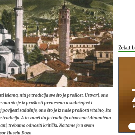
Zekat.b
ti islama, niti je tradicija sve što je prošlost. Ustvari, ono
 je ono što je iz prošlosti preneseno u sadašnjost i
povijesti sadašnje, ono što je iz naše prošlosti vitalno, što
 tradicija. A to znači da je tradicija otvorena i dinamična
ani, trebamo odnositi kritički. Na tome je u svom
esor Husein Đozo