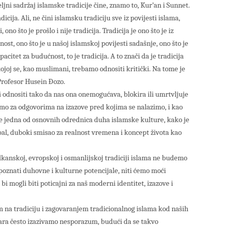
ljni sadržaj islamske tradicije čine, znamo to, Kur’an i Sunnet.
ija. Ali, ne čini islamsku tradiciju sve iz povijesti islama,
, ono što je prošlo i nije tradicija. Tradicija je ono što je iz
ost, ono što je u našoj islamskoj povijesti sadašnje, ono što je
pacitet za budućnost, to je tradicija. A to znači da je tradicija
joj se, kao muslimani, trebamo odnositi kritički. Na tome je
Profesor Husein Đozo.
i odnositi tako da nas ona onemogućava, blokira ili umrtvljuje
o za odgovorima na izazove pred kojima se nalazimo, i kao
je jedna od osnovnih odrednica duha islamske kulture, kako je
, duboki smisao za realnost vremena i koncept života kao
lkanskoj, evropskoj i osmanlijskoj tradiciji islama ne budemo
epoznati duhovne i kulturne potencijale, niti ćemo moći
 bi mogli biti poticajni za naš moderni identitet, izazove i
m na tradiciju i zagovaranjem tradicionalnog islama kod naših
ičara često izazivamo nesporazum, budući da se takvo