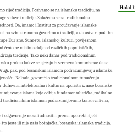
Halal.
o riječ tradicija. Pozivamo se na islamsku tradiciju, na
uge vidove tradicije. Zalažemo se za tradicionalno
jednosti. Da, imamo i Institut za proučavanje islamske
o i na svim stranama govorimo o tradiciji, a da ustvari pod tim
upe Kur’anu, Sunnetu, islamskoj kulturi, povijesnom
 mi često ne mislimo dalje od različitih populističkih,
 sadržaja tradicije. Tako neki danas pod tradicionalnim
rsku praksu kakve se sjećaju iz vremena komunizma: da se
rugi, pak, pod bosanskim islamom podrazumijevaju islamsku
enošću. Nekada, govoreći o tradicionalnom tumačenju
r duhovna, intelektualna i kulturna uporišta iz naše bosanske
azumijevanje islama koje odbija fundamentalističke, radikalne
pod tradicionalnim islamom podrazumijevamo konzervativno,
i odgovornije morali odnositi i prema upotrebi riječi
to jeste ili nije naša bošnjačka, bosanska islamska tradicija.
a.