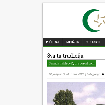
POČETNA
MEDŽLIS
KONTAKTI
Sva ta tradicija
Senada Tahirović, preporod.com
Objavljeno 9. oktobra 2019. | Kategorija:
Te