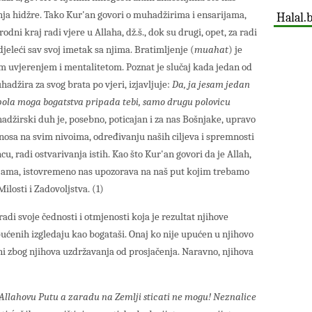
nja hidžre. Tako Kur'an govori o muhadžirima i ensarijama,
Halal.
rodni kraj radi vjere u Allaha, dž.š., dok su drugi, opet, za radi
 djeleći sav svoj imetak sa njima. Bratimljenje (
muahat
) je
m uvjerenjem i mentalitetom. Poznat je slučaj kada jedan od
adžira za svog brata po vjeri, izjavljuje:
Da, ja jesam jedan
 pola moga bogatstva pripada tebi, samo drugu polovicu
džirski duh je, posebno, poticajan i za nas Bošnjake, upravo
osa na svim nivoima, određivanju naših ciljeva i spremnosti
cu, radi ostvarivanja istih. Kao što Kur'an govori da je Allah,
ijama, istovremeno nas upozorava na naš put kojim trebamo
Milosti i Zadovoljstva. (1)
di svoje čednosti i otmjenosti koja je rezultat njihove
ćenih izgledaju kao bogataši. Onaj ko nije upućen u njihovo
ni zbog njihova uzdržavanja od prosjačenja. Naravno, njihova
li Allahovu Putu a zaradu na Zemlji sticati ne mogu! Neznalice