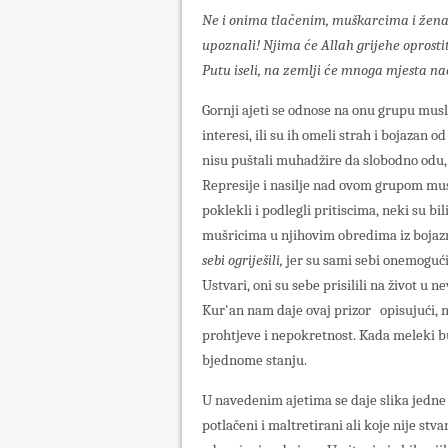
Ne i onima tlačenim, muškarcima i ženama,
upoznali! Njima će Allah grijehe oprostiti
Putu iseli, na zemlji će mnoga mjesta na
Gornji ajeti se odnose na onu grupu muslim
interesi, ili su ih omeli strah i bojazan 
nisu puštali muhadžire da slobodno odu, 
Represije i nasilje nad ovom grupom mus
poklekli i podlegli pritiscima, neki su b
mušricima u njihovim obredima iz bojazni
sebi ogriješili,
jer su sami sebi onemogući
Ustvari, oni su sebe prisilili na život u n
Kur'an nam daje ovaj prizor opisujući, na
prohtjeve i nepokretnost. Kada meleki b
bjednome stanju.
U navedenim ajetima se daje slika jedne p
potlačeni i maltretirani ali koje nije st