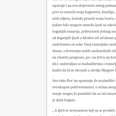
upućuje i na svu slojevitost našeg poima
prvi su ostavili svoja bogatstva, familiju, 
istih ciljeva, bratski primili svoju braću,
jedino bilo moguće između ljudi sa takvi
bogatijih ensarija, prihvatavši jednog muh
od bogatijih ljudi u Medini ali od danas
zadržavam za sebe.
Ovaj ensarijsko-muha
danas, u kreiranju naših međusobnih odn
na vlastito pregnuće, pa i na žrtvu na kon
dž.š. zadovoljan sa muhadžirima i ensar
hoditi da bi se skrasili u okrilje Njegove 
Isto tako Kur'an spominje da muhadžiri ra
sveukupne požrtvovanosti, u očima neupu
stanje mogao bi pomisliti da su oni imuć
je duša bogata.
„ A djeli se siromasima koji su se preda