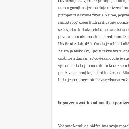
odvraćanje od vjere. U pitanju je bila n
nam u gornjim ajetima daje univerzalnu 
primjeniti u svome životu. Naime, pogreš
razlog zbog kojeg ljudi prihvataju ponižen
se čovjeku, itekako, čini da su sredstva
povezana sa okolnostima i sredinom. Dana
Uzvišeni Allah, dž.š.. Otuda je tolika ko
Zaista je teško (iz)liječiti takvu vrstu 
osobnosti današnjeg čovjeka, ovdje je su
vjerom, bilo kojim moralnim kodeksom ko
poučava da onaj koji učini hidžru, na All
biti tijesno, i neće biti bez sredstava za ži
Sopstvena zaštita od nasilja i poniže
Već smo kazali da hidžra ima svoju mora