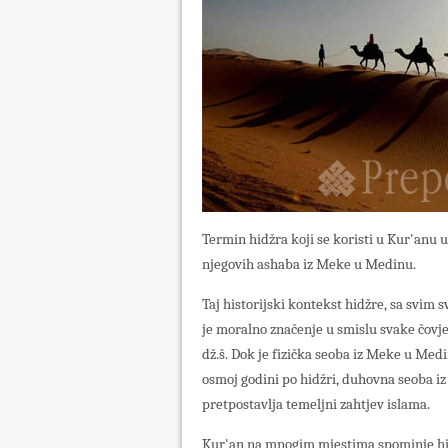
Termin hidžra koji se koristi u Kur'anu u
njegovih ashaba iz Meke u Medinu.
Taj historijski kontekst hidžre, sa svim 
je moralno značenje u smislu svake čovje
dž.š. Dok je fizička seoba iz Meke u Med
osmoj godini po hidžri, duhovna seoba iz 
pretpostavlja temeljni zahtjev islama.
Kur'an na mnogim mjestima spominje hi