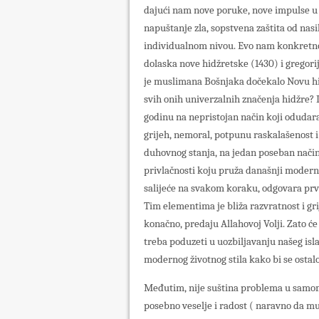
dajući nam nove poruke, nove impulse u
napuštanje zla, sopstvena zaštita od nasi
individualnom nivou. Evo nam konkretnog
dolaska nove hidžretske (1430) i gregori
je muslimana Bošnjaka dočekalo Novu hidž
svih onih univerzalnih značenja hidžre?
godinu na nepristojan način koji odudara 
grijeh, nemoral, potpunu raskalašenost i
duhovnog stanja, na jedan poseban način 
privlačnosti koju pruža današnji moderni ž
salijeće na svakom koraku, odgovara pr
Tim elementima je bliža razvratnost i gri
konačno, predaju Allahovoj Volji. Zato će 
treba poduzeti u uozbiljavanju našeg isl
modernog životnog stila kako bi se osta
Međutim, nije suština problema u samom
posebno veselje i radost ( naravno da mus