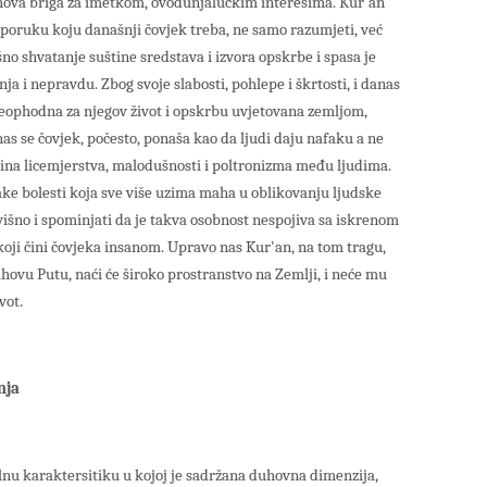
jihova briga za imetkom, ovodunjalučkim interesima. Kur'an
poruku koju današnji čovjek treba, ne samo razumjeti, već
no shvatanje suštine sredstava i izvora opskrbe i spasa je
ja i nepravdu. Zbog svoje slabosti, pohlepe i škrtosti, i danas
 neophodna za njegov život i opskrbu uvjetovana zemljom,
s se čovjek, počesto, ponaša kao da ljudi daju nafaku a ne
ličina licemjerstva, malodušnosti i poltronizma među ljudima.
opake bolesti koja sve više uzima maha u oblikovanju ljudske
višno i spominjati da je takva osobnost nespojiva sa iskrenom
ji čini čovjeka insanom. Upravo nas Kur'an, na tom tragu,
ahovu Putu, naći će široko prostranstvo na Zemlji, i neće mu
vot.
nja
lnu karaktersitiku u kojoj je sadržana duhovna dimenzija,