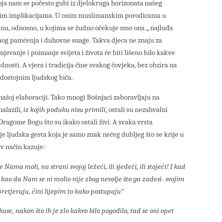
oja nam se počesto gubi iz djelokruga horizonata našeg
vnim implikacijama. U onim muslimanskim porodicama u
inu, odnosno, u kojima se žudno očekuje smo ona „ najluđa
snog pamćenja i duhovne snage. Takva djeca ne znaju za
evanje i poimanje svijeta i života će biti lišeno bilo kakve
nosti. A vjera i tradicija čine svakog čovjeka, bez obzira na
, dostojnim ljudskog bića.
našoj elaboraciji. Tako mnogi Bošnjaci zaboravljaju na
alazili,
iz kojih poduku nisu primili
, ostali su nezahvalni
Dragome Bogu što su ikako ostali živi. A svaka vrsta
je ljudska gesta koja je samo znak nečeg dubljeg što se krije u
iv način kazuje:
Nama moli, na strani svojoj ležeći, ili sjedeći, ili stojeći! I kad
kao da Nam se ni molio nije zbog nevolje što ga zadesi- svojim
retjeruju, čini lijepim to kako postupaju“
e, nakon što ih je zlo kakvo bilo pogodilo, tad se oni opet