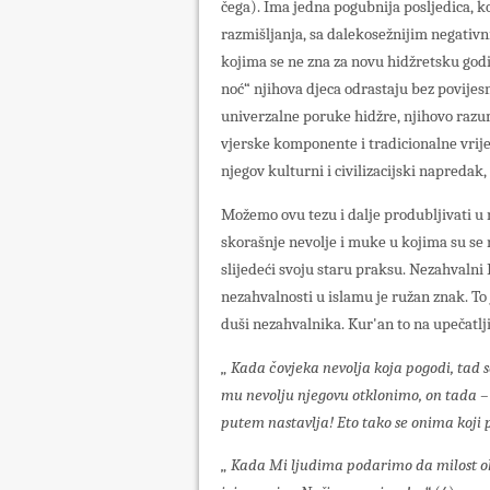
čega). Ima jedna pogubnija posljedica, k
razmišljanja, sa dalekosežnijim negati
kojima se ne zna za novu hidžretsku god
noć“ njihova djeca odrastaju bez povije
univerzalne poruke hidžre, njihovo razumj
vjerske komponente i tradicionalne vrijed
njegov kulturni i civilizacijski napredak
Možemo ovu tezu i dalje produbljivati u 
skorašnje nevolje i muke u kojima su se n
slijedeći svoju staru praksu. Nezahvalni 
nezahvalnosti u islamu je ružan znak. To 
duši nezahvalnika. Kur'an to na upečatlj
„ Kada čovjeka nevolja koja pogodi, tad se 
mu nevolju njegovu otklonimo, on tada – 
putem nastavlja! Eto tako se onima koji p
„ Kada Mi ljudima podarimo da milost okus