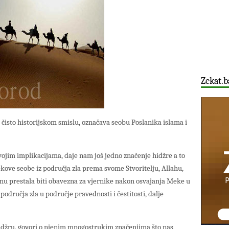
Zekat.b
 čisto historijskom smislu, označava seobu Poslanika islama i
svojim implikacijama, daje nam još jedno značenje hidžre a to
kove seobe iz područja zla prema svome Stvoritelju, Allahu,
inu prestala biti obavezna za vjernike nakon osvajanja Meke u
područja zla u područje pravednosti i čestitosti, dalje
džru, govori o njenim mnogostrukim značenjima što nas