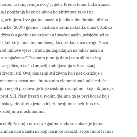
 našem razumjevanju ovog svijeta. Prema tome, hidžra znači
lja i poniženja kako na nivou kolektiviteta tako i na
 primjera. Ove godine, sasvim je bila kalendarska blizina
janske (2009) godine ( razlika u samo nekoliko dana). Koliko
retsku godinu na pristojan i svečan način, prisjećajući se
 Ili, koliko je muslimana Bošnjaka dočekalo ovu drugu Novu
od njihove vjere i tradicije, zapadajući na takav način u
 razvojaćenost? Ova nam pitanja daju jasnu sliku našeg
razgolićuju našu (ne)želju odoljavanja vrlo snažnoj
ivotni stil. Ovaj današnji stil života koji nas okružuje i
venstveno strastima i buntovnim elementima ljudske duše.
jeh negoli predavanje koje iziskuje disciplinu i koje uključuje,
prof. S.H. Nasr kazati u svojim djelima da je prvi korak koji
amskog identiteta jeste odoljeti brojnim aspektima tzv.
lo ozbiljnim muslimanima.
 obilježavanju npr. nove godine kada se pokazuje jedno
liman mora znati na koji način će iskazati svoju radost i radi