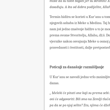
misle da su takvi bogati jer su skromni! A 
dosađuju. A šta od dobra podijelite, Alla
Termin hidžra se koristi u Kur'anu u tom
njegovih ashaba iz Meke u Medinu. Taj hi
nam još jedno značenje hidžre a to je mo
prema svome Stvoritelju, Allahu, dž.š. D
vjernike nakon osvajanja Meke u osmoj g
pravednosti i čestitosti, dalje pretpostav
Poticaji za današnje razmišljanje
U Kur'anu se navodi jedno vrlo zanimljiv
danas.
„ Meleki će pitati one koji su prema sebi 
oni će odgovoriti: Bili smo na Zemlji tla
pa da se po njoj selite? Eto, njima će dže