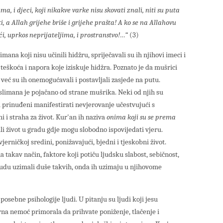
 i djeci, koji nikakve varke nisu skovati znali, niti su puta
, a Allah grijehe briše i grijehe prašta! A ko se na Allahovu
ći, uprkos neprijateljima, i prostranstvo!…“
(3)
ana koji nisu učinili hidžru, spriječavali su ih njihovi imeci i
od teškoća i napora koje iziskuje hidžra. Poznato je da mušrici
već su ih onemogućavali i postavljali zasjede na putu.
limana je pojačano od strane mušrika. Neki od njih su
ili prinuđeni manifestirati nevjerovanje učestvujući s
 i straha za život. Kur'an ih naziva
onima koji su se prema
li život u gradu gdje mogu slobodno ispovijedati vjeru.
evjerničkoj sredini, ponižavajući, bjedni i tjeskobni život.
 takav način, faktore koji potiču ljudsku slabost, sebičnost,
udu uzimali duše takvih, onda ih uzimaju u njihovome
osebne psihologije ljudi. U pitanju su ljudi koji jesu
varna nemoć primorala da prihvate poniženje, tlačenje i