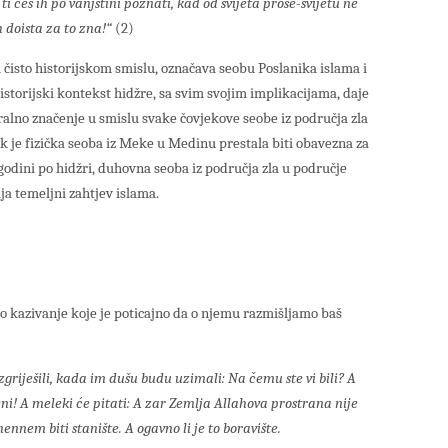
ti ćeš ih po vanjštini poznati, kad od svijeta prose-svijetu ne
h doista za to zna!“
(2)
 čisto historijskom smislu, označava seobu Poslanika islama i
storijski kontekst hidžre, sa svim svojim implikacijama, daje
ralno značenje u smislu svake čovjekove seobe iz područja zla
ok je fizička seoba iz Meke u Medinu prestala biti obavezna za
odini po hidžri, duhovna seoba iz područja zla u područje
lja temeljni zahtjev islama.
o kazivanje koje je poticajno da o njemu razmišljamo baš
zgriješili, kada im dušu budu uzimali: Na čemu ste vi bili? A
čeni! A meleki će pitati: A zar Zemlja Allahova prostrana nije
hennem biti stanište. A ogavno li je to boravište.