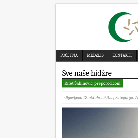
POČETNA
MEDŽLIS
KONTAKTI
Sve naše hidžre
Rifet Šahinović, preporod.com
Objavljeno 12. oktobra 2015. | Kategorija:
T