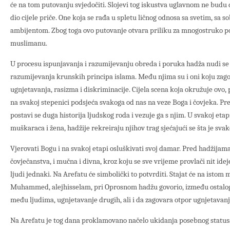
će na tom putovanju svjedočiti. Slojevi tog iskustva uglavnom ne budu d
dio cijele priče. One koja se rađa u spletu ličnog odnosa sa svetim, sa s
ambijentom. Zbog toga ovo putovanje otvara priliku za mnogostruko 
muslimanu.
U procesu ispunjavanja i razumijevanju obreda i poruka hadža nudi se 
razumijevanja krunskih principa islama. Među njima su i oni koju zago
ugnjetavanja, rasizma i diskriminacije. Cijela scena koja okružuje ovo,
na svakoj stepenici podsjeća svakoga od nas na veze Boga i čovjeka. P
postavi se duga historija ljudskog roda i vezuje ga s njim. U svakoj eta
muškaraca i žena, hadžije rekreiraju njihov trag sjećajući se šta je sva
Vjerovati Bogu i na svakoj etapi osluškivati svoj damar. Pred hadžijama 
čovječanstva, i mučna i divna, kroz koju se sve vrijeme provlači nit id
ljudi jednaki. Na Arefatu će simbolički to potvrditi. Stajat će na istom
Muhammed, alejhisselam, pri Oprosnom hadžu govorio, između ostalog
među ljudima, ugnjetavanje drugih, ali i da zagovara otpor ugnjetavanj
Na Arefatu je tog dana proklamovano načelo ukidanja posebnog statusa