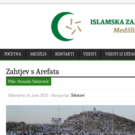
POČETNA
MEDŽLIS
KONTAKTI
VIJESTI
VIJESTI IZ DŽE
Zahtjev s Arefata
Piše: Senada Tahirović
Objavljeno 16. juna 2023. | Kategorija:
Tekstovi