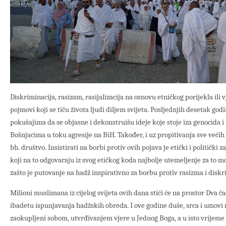
Diskriminacija, rasizam, rasijalizacija na osnovu etničkog porijekla ili
pojmovi koji se tiču života ljudi diljem svijeta. Posljednjih desetak god
pokušajima da se objasne i dekonstruišu ideje koje stoje iza genocida i
Bošnjacima u toku agresije na BiH. Također, i uz propitivanja sve većih
bh. društvo. Insistirati na borbi protiv ovih pojava je etički i političk
koji na to odgovaraju iz svog etičkog koda najbolje utemeljenje za to m
zašto je putovanje na hadž inspirativno za borbu protiv rasizma i diskr
Milioni muslimana iz cijelog svijeta ovih dana stići će na prostor Dva 
ibadetu ispunjavanja hadžskih obreda. I ove godine duše, srca i umovi
zaokupljeni sobom, utvrđivanjem vjere u Jednog Boga, a u isto vrijem