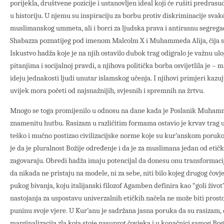
porijekla, društvene pozicije i ustanovljen ideal koji će rušiti predrasu
u historiju. U njemu su inspiraciju za borbu protiv diskriminacije svake
muslimanskog ummeta, ali i borci za ljudska prava i antirasnu segregac
Shabazza poznatijeg pod imenom Malcolm X i Muhammeda Alija, čija su
Iskustvo hadža koje je na njih ostavilo dubok trag odigralo je važnu u
pitanjima i socijalnoj pravdi, a njihova politička borba osvijetlila je
ideju jednakosti ljudi unutar islamskog učenja. I njihovi primjeri kazu
uvijek mora početi od najsnažnijih, svjesnih i spremnih na žrtvu.
Mnogo se toga promijenilo u odnosu na dane kada je Poslanik Muhamme
znamenitu hutbu. Rasizam u različitim formama ostavio je krvav trag u h
teško i mučno postizao civilizacijske norme koje su kur’anskom poruk
je da je pluralnost Božije određenje i da je za muslimana jedan od etički
zagovaraju. Obredi hadža imaju potencijal da donesu onu transformac
da nikada ne pristaju na modele, ni za sebe, niti bilo kojeg drugog čovjek
pukog bivanja, koju italijanski filozof Agamben definira kao “goli život”
nastojanja za uspostavu univerzalnih etičkih načela ne može biti pros
puninu svoje vjere. U Kur’anu je sadržana jasna poruka da su rasizam, d
marginalizacija zla koja stoje nasuprot čovjeka i u konačnici samog Bog