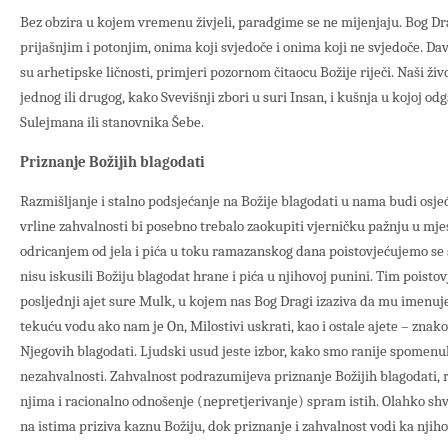
Bez obzira u kojem vremenu živjeli, paradgime se ne mijenjaju. Bog Dra
prijašnjim i potonjim, onima koji svjedoče i onima koji ne svjedoče. Da
su arhetipske ličnosti, primjeri pozornom čitaocu Božije riječi. Naši živ
jednog ili drugog, kako Svevišnji zbori u suri Insan, i kušnja u kojoj o
Sulejmana ili stanovnika Šebe.
Priznanje Božijih blagodati
Razmišljanje i stalno podsjećanje na Božije blagodati u nama budi osje
vrline zahvalnosti bi posebno trebalo zaokupiti vjerničku pažnju u m
odricanjem od jela i pića u toku ramazanskog dana poistovjećujemo se
nisu iskusili Božiju blagodat hrane i pića u njihovoj punini. Tim poist
posljednji ajet sure Mulk, u kojem nas Bog Dragi izaziva da mu imenuj
tekuću vodu ako nam je On, Milostivi uskrati, kao i ostale ajete – znako
Njegovih blagodati. Ljudski usud jeste izbor, kako smo ranije spomenul
nezahvalnosti. Zahvalnost podrazumijeva priznanje Božijih blagodati, raz
njima i racionalno odnošenje (nepretjerivanje) spram istih. Olahko shv
na istima priziva kaznu Božiju, dok priznanje i zahvalnost vodi ka njih