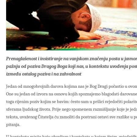
Prenaglašenost i insistiranje na vanjskom značenju posta u javn
pažnju od poziva Dragog Boga koji nas, u kontekstu uvođenja post
između ostalog poziva i na zahvalnost
Jedan od mnogobrojnih darova kojima nas je Bog Dragi počastio u ovom ž
One su jedan od izvora na osnovu kojih spoznajemo blagodati darovan
toga cijenim poziv kojim se bavim: često sam u prilici svjedočiti polarit
sferama ljudskog života. Prije nego spomenem razmišljanje koje je jed
teksta, uvaženog Čitatelja ću zamoliti da postrani ostavi sve razlike u
pitanja.
U kontekstu misije koju obavljam i konteksta u kojem živim, zajednič