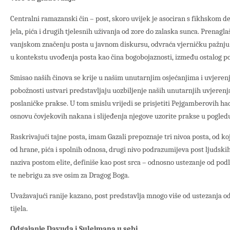
Centralni ramazanski čin – post, skoro uvijek je asociran s fikhskom d
jela, pića i drugih tjelesnih uživanja od zore do zalaska sunca. Prenaglaš
vanjskom značenju posta u javnom diskursu, odvraća vjerničku pažnju 
u kontekstu uvođenja posta kao čina bogobojaznosti, između ostalog poz
Smisao naših činova se krije u našim unutarnjim osjećanjima i uvjeren
pobožnosti ustvari predstavljaju uozbiljenje naših unutarnjih uvjerenja 
poslaničke prakse. U tom smislu vrijedi se prisjetiti Pejgamberovih ha
osnovu čovjekovih nakana i slijeđenja njegove uzorite prakse u pogledu
Raskrivajući tajne posta, imam Gazali prepoznaje tri nivoa posta, od ko
od hrane, pića i spolnih odnosa, drugi nivo podrazumijeva post ljudskih 
naziva postom elite, definiše kao post srca – odnosno ustezanje od podl
te nebrigu za sve osim za Dragog Boga.
Uvažavajući ranije kazano, post predstavlja mnogo više od ustezanja o
tijela.
Odgajanje Davuda i Sulejmana u sebi