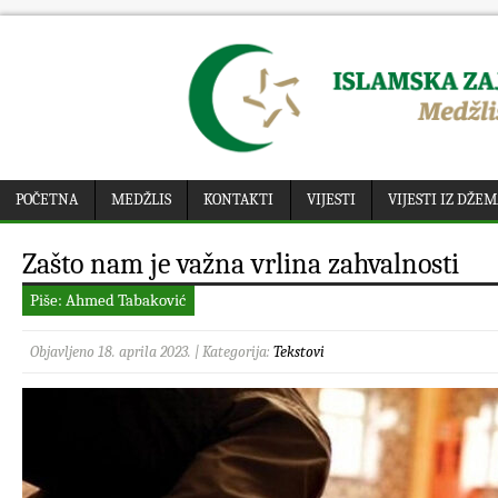
POČETNA
MEDŽLIS
KONTAKTI
VIJESTI
VIJESTI IZ DŽE
Zašto nam je važna vrlina zahvalnosti
Piše: Ahmed Tabaković
Objavljeno 18. aprila 2023. | Kategorija:
Tekstovi