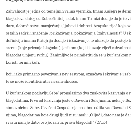
Zahvalnost je jedna od temeljnih vrlina vjernika. Imam Kušejri je defi
blagoslova datog od Dobročinitelja, dok imam Tirmizi dodaje da je to v
daru, dobročinstvu, saosjećanju, ljubavi i dobroti. Arapska riječ koja 
ostalih sadrži i značenje „prikazivanja, pokazivanja (zahvalnosti)“. U s
definiciju imama Kušejrija dodaje i iskazivanje, te ukazuje da postoje tr
srcem (koje priznaje blagodat), jezikom (koji iskazuje riječi zahvalnosti
blagodat u njenu svrhu). Zanimljivo je primijetiti da se u kur'anskom
koristi termin kufr,
koji, iako primarno povezivan s nevjerstvom, označava i skrivanje i za
te se može identificirati s nezahvalnošću.
U kur'anskom poglavlju Sebe’ pronalazimo dva znakovita kazivanja o r
blagodatima. Prvo od kazivanja jeste o Davudu i Sulejmanu, neka je Boži
stanovnicima Sabe. Uzvišeni Gospodar je posebno odlikovao Davuda i Su
njima, blagodatima koje drugi ljudi nisu imali: „O ljudi, dato nam je da
svašta nam je dato; ovo je, zaista, prava blagodat!” (27:16)