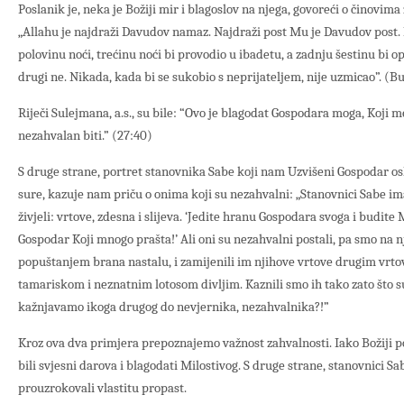
Poslanik je, neka je Božiji mir i blagoslov na njega, govoreći o činovima 
„Allahu je najdraži Davudov namaz. Najdraži post Mu je Davudov post. 
polovinu noći, trećinu noći bi provodio u ibadetu, a zadnju šestinu bi o
drugi ne. Nikada, kada bi se sukobio s neprijateljem, nije uzmicao”. (B
Riječi Sulejmana, a.s., su bile: “Ovo je blagodat Gospodara moga, Koji me
nezahvalan biti.” (27:40)
S druge strane, portret stanovnika Sabe koji nam Uzvišeni Gospodar osli
sure, kazuje nam priču o onima koji su nezahvalni: „Stanovnici Sabe i
živjeli: vrtove, zdesna i slijeva. ‘Jedite hranu Gospodara svoga i budite
Gospodar Koji mnogo prašta!’ Ali oni su nezahvalni postali, pa smo na nj
popuštanjem brana nastalu, i zamijenili im njihove vrtove drugim vrt
tamariskom i neznatnim lotosom divljim. Kaznili smo ih tako zato što su 
kažnjavamo ikoga drugog do nevjernika, nezahvalnika?!”
Kroz ova dva primjera prepoznajemo važnost zahvalnosti. Iako Božiji p
bili svjesni darova i blagodati Milostivog. S druge strane, stanovnici 
prouzrokovali vlastitu propast.