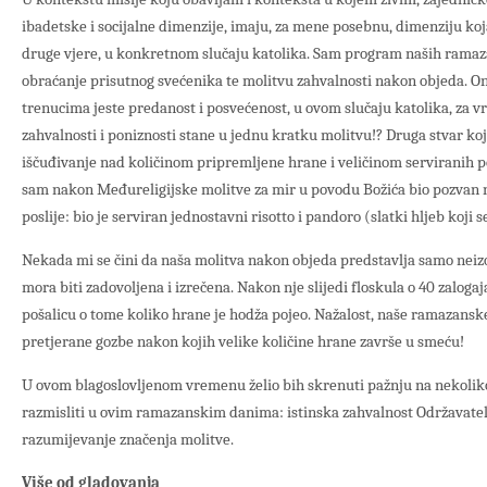
ibadetske i socijalne dimenzije, imaju, za mene posebnu, dimenziju ko
druge vjere, u konkretnom slučaju katolika. Sam program naših ramaz
obraćanje prisutnog svećenika te molitvu zahvalnosti nakon objeda. O
trenucima jeste predanost i posvećenost, u ovom slučaju katolika, za v
zahvalnosti i poniznosti stane u jednu kratku molitvu!? Druga stvar ko
iščuđivanje nad količinom pripremljene hrane i veličinom serviranih p
sam nakon Međureligijske molitve za mir u povodu Božića bio pozvan na
poslije: bio je serviran jednostavni risotto i pandoro (slatki hljeb koji 
Nekada mi se čini da naša molitva nakon objeda predstavlja samo neiz
mora biti zadovoljena i izrečena. Nakon nje slijedi floskula o 40 zalog
pošalicu o tome koliko hrane je hodža pojeo. Nažalost, naše ramazansk
pretjerane gozbe nakon kojih velike količine hrane završe u smeću!
U ovom blagoslovljenom vremenu želio bih skrenuti pažnju na nekoliko
razmisliti u ovim ramazanskim danima: istinska zahvalnost Održavatelj
razumijevanje značenja molitve.
Više od gladovanja