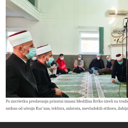
Po završetku predavanja prisutni imami Medžlisa Brčko izveli su trad
satkan od učenja Kur'ana, tekbira, salavata, mevludskih stihova, ilahija