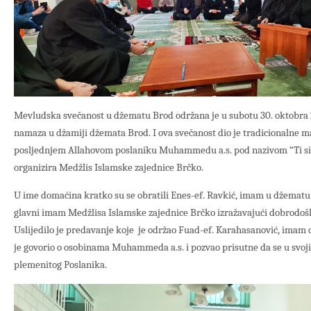
Mevludska svečanost u džematu Brod održana je u subotu 30. oktobra 2
namaza u džamiji džemata Brod. I ova svečanost dio je tradicionalne m
posljednjem Allahovom poslaniku Muhammedu a.s. pod nazivom “Ti si 
organizira Medžlis Islamske zajednice Brčko.
U ime domaćina kratko su se obratili Enes-ef. Ravkić, imam u džematu B
glavni imam Medžlisa Islamske zajednice Brčko izražavajući dobrodošl
Uslijedilo je predavanje koje je održao Fuad-ef. Karahasanović, imam 
je govorio o osobinama Muhammeda a.s. i pozvao prisutne da se u svoji
plemenitog Poslanika.