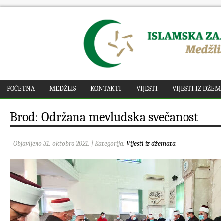
POČETNA
MEDŽLIS
KONTAKTI
VIJESTI
VIJESTI IZ DŽE
Brod: Održana mevludska svečanost
Objavljeno 31. oktobra 2021. | Kategorija:
Vijesti iz džemata