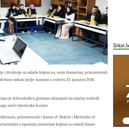
Zekat.b
e i druženje za mlade kojem su, osim domaćina, prisustvovali
 održano nakon jacije-namaza u subotu 23. januara 2016.
razio je dobrodošlicu gostima ukazujući na značaj ovakvih
gu steći višestruke koristi.
žemata, prisustvovali i Asmir ef. Bekrić i Mevludin ef.
 prisutnima o opasnim izazovima kojima su mladi danas