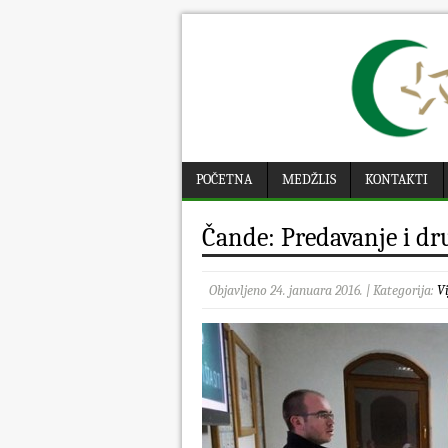
POČETNA
MEDŽLIS
KONTAKTI
Čande: Predavanje i dr
Objavljeno 24. januara 2016. | Kategorija:
Vi