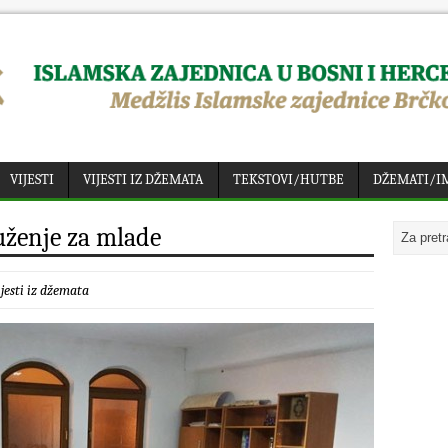
VIJESTI
VIJESTI IZ DŽEMATA
TEKSTOVI/HUTBE
DŽEMATI/I
uženje za mlade
jesti iz džemata