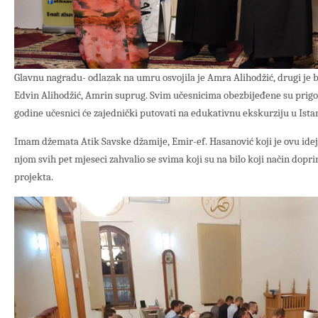
Glavnu nagradu- odlazak na umru osvojila je Amra Alihodžić, drugi je b
Edvin Alihodžić, Amrin suprug. Svim učesnicima obezbijeđene su prig
godine učesnici će zajednički putovati na edukativnu ekskurziju u Ista
Imam džemata Atik Savske džamije, Emir-ef. Hasanović koji je ovu ideju
njom svih pet mjeseci zahvalio se svima koji su na bilo koji način doprin
projekta.