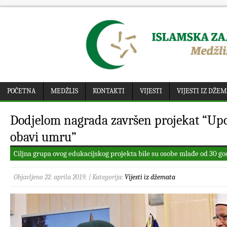
POČETNA
MEDŽLIS
KONTAKTI
VIJESTI
VIJESTI IZ DŽE
Dodjelom nagrada završen projekat “Up
obavi umru”
Ciljna grupa ovog edukacijskog projekta bile su osobe mlađe od 30 go
Objavljeno 22. aprila 2019. | Kategorija:
Vijesti iz džemata