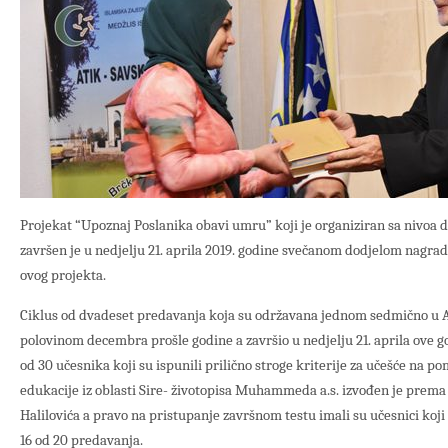
Projekat “Upoznaj Poslanika obavi umru” koji je organiziran sa nivoa
završen je u nedjelju 21. aprila 2019. godine svečanom dodjelom nagrad
ovog projekta.
Ciklus od dvadeset predavanja koja su održavana jednom sedmično u A
polovinom decembra prošle godine a završio u nedjelju 21. aprila ove 
od 30 učesnika koji su ispunili prilično stroge kriterije za učešće na 
edukacije iz oblasti Sire- životopisa Muhammeda a.s. izvođen je prema k
Halilovića a pravo na pristupanje završnom testu imali su učesnici koj
16 od 20 predavanja.