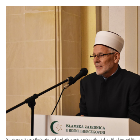
Svečanosti proglašenja pobjednika osim učesnika i drugih džematlija, p