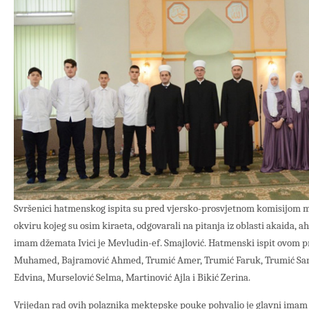
Svršenici hatmenskog ispita su pred vjersko-prosvjetnom komisijom med
okviru kojeg su osim kiraeta, odgovarali na pitanja iz oblasti akaida, ah
imam džemata Ivici je Mevludin-ef. Smajlović. Hatmenski ispit ovom pr
Muhamed, Bajramović Ahmed, Trumić Amer, Trumić Faruk, Trumić Sara
Edvina, Murselović Selma, Martinović Ajla i Bikić Zerina.
Vrijedan rad ovih polaznika mektepske pouke pohvalio je glavni imam 