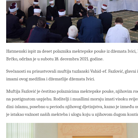
Hatmenski ispit za deset polaznika mektepske pouke iz džemata Ivici,
Brčko, održan je u subotu 18. decembra 2021. godine.
Svečanosti su prisustvovali muftija tuzlanski Vahid-ef. Fazlović, glavni
imami ovog medžlisa i džematlije džemata Ivici.
Muftija Fazlović je čestitao polaznicima mektepske pouke, njihovim r
na postignutom uspjehu. Roditelji i muallimi moraju imati visoku svije
dini-islamu, posebno u periodu njihovog djetinjstva, kazao je između os
je istakao važnost naših mekteba i ulogu koju u njihovom dugom konti