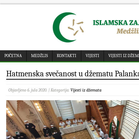
POČETNA
MEDŽLIS
KONTAKTI
VIJESTI
VIJESTI IZ DŽE
Hatmenska svečanost u džematu Palank
Objavljeno 6. jula 2020. | Kategorija:
Vijesti iz džemata