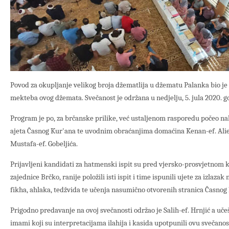
Povod za okupljanje velikog broja džematlija u džematu Palanka bio je 
mekteba ovog džemata. Svečanost je održana u nedjelju, 5. jula 2020. g
Program je po, za brčanske prilike, već ustaljenom rasporedu počeo
ajeta Časnog Kur'ana te uvodnim obraćanjima domaćina Kenan-ef. Ali
Mustafa-ef. Gobeljića.
Prijavljeni kandidati za hatmenski ispit su pred vjersko-prosvjetnom
zajednice Brčko, ranije položili isti ispit i time ispunili ujete za izlazak 
fikha, ahlaka, tedžvida te učenja nasumično otvorenih stranica Časnog
Prigodno predavanje na ovoj svečanosti održao je Salih-ef. Hrnjić a učeš
imami koji su interpretacijama ilahija i kasida upotpunili ovu svečanos