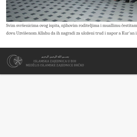
Svim svršenicima ovog ispita, njihovim roditeljima i muallimu čestit
dovu Uzvišenom Allahu da ih nagradi za uloženi trud i napor a Kur'an 