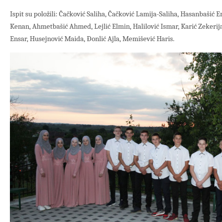
Ispit su položili: Čačković Saliha, Čačković Lamija-Saliha, Hasanbašić 
Kenan, Ahmetbašić Ahmed, Lejlić Elmin, Halilović Ismar, Karić Zekerija
Ensar, Husejnović Maida, Đonlić Ajla, Memišević Haris.